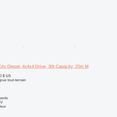
ty Diesel, 4x4x4 Drive, 30t Capacity, 25m M
0 $ US
grue tout-terrain
oenlo
BV
deur