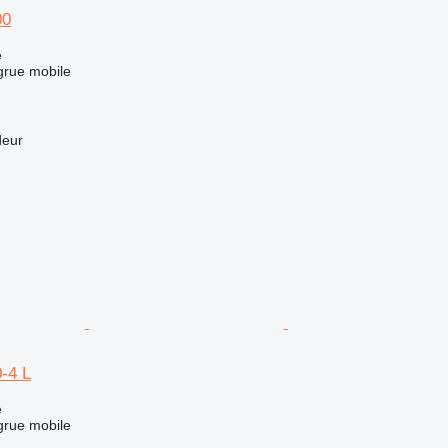
00
e
grue mobile
deur
-4 L
e
grue mobile