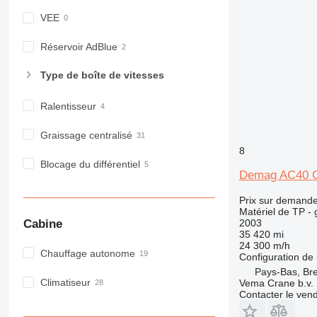
GC
IT
VEE
M-series
Réservoir AdBlue
MH
NR
Type de boîte de vitesses
PM
RM
Ralentisseur
Graissage centralisé
8
Blocage du différentiel
Demag AC40 C
Prix sur demand
Matériel de TP - 
2003
Cabine
35 420 mi
24 300 m/h
Chauffage autonome
Configuration de 
Pays-Bas, Br
Climatiseur
Vema Crane b.v.
Contacter le ven