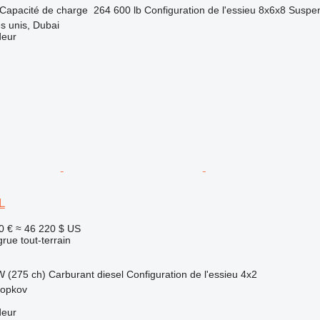
Capacité de charge
264 600 lb
Configuration de l'essieu
8x6x8
Suspe
s unis, Dubai
deur
L
0 €
≈ 46 220 $ US
grue tout-terrain
W (275 ch)
Carburant
diesel
Configuration de l'essieu
4x2
ropkov
deur