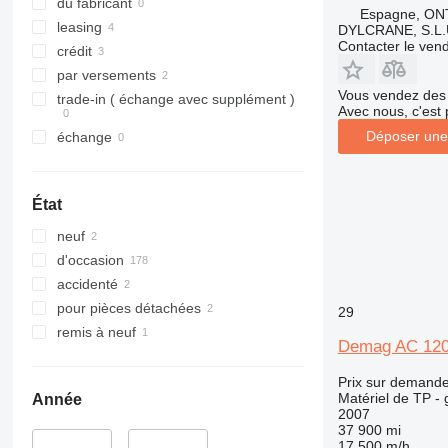
325
JS
du fabricant
Espagne, O
326
JZ
leasing
DYLCRANE, S.L.
Contacter le ven
329
NXT
crédit
330
S-Series
par versements
Vous vendez des 
336
TM
trade-in ( échange avec supplément )
Avec nous, c'est 
340
VMT
Déposer une
échange
345
Vibromax
349
350
État
365
neuf
374
d'occasion
390
accidenté
395
pour pièces détachées
29
416
remis à neuf
420
Demag AC 12
424
Prix sur demand
426
Matériel de TP - 
Année
428
2007
37 900 mi
430
17 500 m/h
–