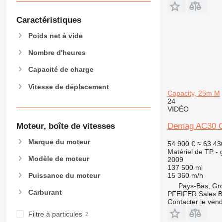
955
Caractéristiques
962
963
Poids net à vide
966
Nombre d'heures
972
973
Capacité de charge
980
Vitesse de déplacement
982
Capacity, 25m M
24
988
VIDÉO
990
Moteur, boîte de vitesses
Demag AC30 Ci
992
AP
Marque du moteur
54 900 €
≈ 63 43
C-series
Matériel de TP - 
Modèle de moteur
2009
CB
137 500 mi
CS
15 360 m/h
Puissance du moteur
Pays-Bas, Gr
D series
Carburant
PFEIFER Sales 
E-series
Contacter le ven
F-series
Filtre à particules