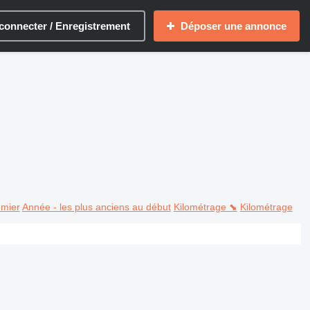
connecter / Enregistrement
Déposer une annonce
emier
Année - les plus anciens au début
Kilométrage ⬊
Kilométrage