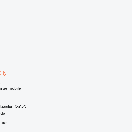
ity
e
grue mobile
l'essieu
6x6x6
eda
deur