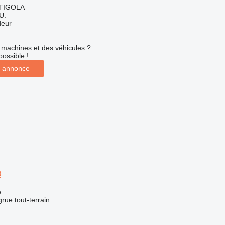
NTIGOLA
U.
deur
machines et des véhicules ?
possible !
 annonce
0
e
grue tout-terrain