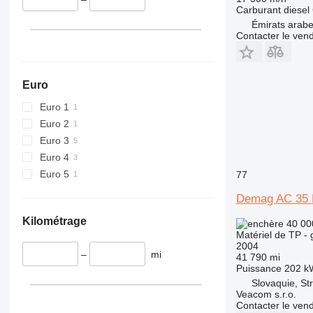
432
Carburant
diesel
434
Émirats arabe
Contacter le ven
444
589
826
Euro
906
Euro 1
907
Euro 2
908
Euro 3
910
Euro 4
914
Euro 5
918
77
924
Demag AC 35 
926
Kilométrage
40 00
928
Matériel de TP - 
930
2004
–
mi
41 790 mi
931
Puissance
202 k
938
Slovaquie, St
950
Veacom s.r.o.
Contacter le ven
953