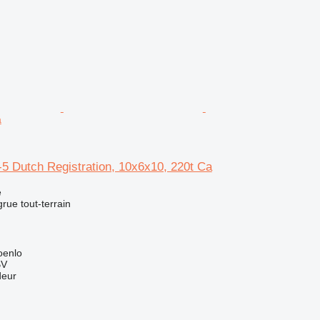
a
 Dutch Registration, 10x6x10, 220t Ca
e
grue tout-terrain
oenlo
BV
deur