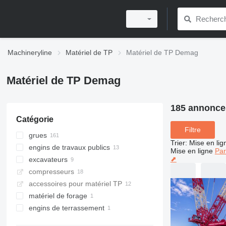
Machineryline
Matériel de TP
Matériel de TP Demag
Matériel de TP Demag
185 annonce
Catégorie
Filtre
grues
Trier
:
Mise en lig
engins de travaux publics
grues tout-terrain
Mise en ligne
Par
⬈
excavateurs
grues mobiles
finisseurs
compresseurs
ponts roulants
alimentateurs
pelles sur chenilles
finisseurs sur chenilles
accessoires pour matériel TP
grues sur chenilles
pelles-buttes
finisseurs sur pneus
matériel de forage
grues à portique
draglines
engins de terrassement
palans électriques
machines de forage
potences de levage
plaques vibrantes