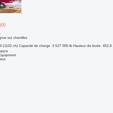
600
e
grue sur chenilles
W (1102 ch)
Capacité de charge
3 527 000 lb
Hauteur de levée
452,8 
søyra
quipment
deur