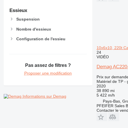
Essieux
Suspension
Nombre d'essieux
Configuration de l'essieu
10x6x10, 220t C
24
VIDÉO
Pas assez de filtres ?
Demag AC220-5
Proposer une modification
Prix sur demand
Matériel de TP - 
2020
38 890 mi
5 422 m/h
Informations sur Demag
Pays-Bas, Gr
PFEIFER Sales 
Contacter le ven