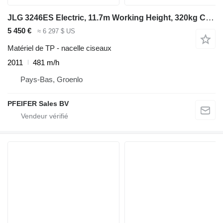
JLG 3246ES Electric, 11.7m Working Height, 320kg Capac
5 450 €
≈ 6 297 $ US
Matériel de TP - nacelle ciseaux
2011
481 m/h
Pays-Bas, Groenlo
PFEIFER Sales BV