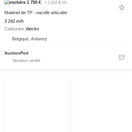
1 750 €
≈ 2 022 $ US
Matériel de TP - nacelle articulée
3 242 m/h
Carburant
électro
Belgique, Antwerp
AuctionPort