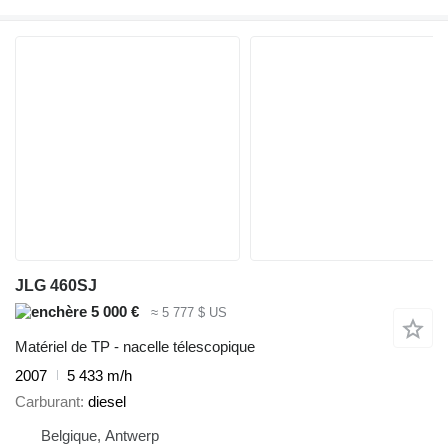
JLG 460SJ
5 000 €
≈ 5 777 $ US
Matériel de TP - nacelle télescopique
2007
5 433 m/h
Carburant
diesel
Belgique, Antwerp