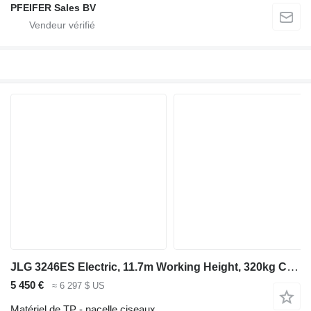
PFEIFER Sales BV
JLG 3246ES Electric, 11.7m Working Height, 320kg Capac
5 450 €
≈ 6 297 $ US
Matériel de TP - nacelle ciseaux