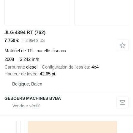
JLG 4394 RT (762)
7 750 €
≈ 8 954 $ US
Matériel de TP - nacelle ciseaux
2008
3 242 m/h
Carburant
diesel
Configuration de l'essieu
4x4
Hauteur de levée
42,65 pi.
Belgique, Balen
GEBOERS MACHINES BVBA