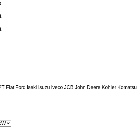
b
i.
i.
PT
Fiat
Ford
Iseki
Isuzu
Iveco
JCB
John Deere
Kohler
Komatsu