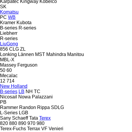
Karpatec
Kingway
Kobelco
SK
Komatsu
PC
WB
Kramer
Kubota
B-series
R-series
Liebherr
R-series
LiuGong
856
CLG
ZL
Lonking
Lännen
MST
Mahindra
Manitou
MBL-X
Massey Ferguson
50
60
Mecalac
12
714
New Holland
B-series
LB
NH
TC
Nicosail
Nowa
Palazzani
PB
Rammer
Randon
Rippa
SDLG
L-Series
LGB
Sany
Schaeff
Tata
Terex
820
880
890
970
980
Terex-Fuchs
Terrax
VF Venieri