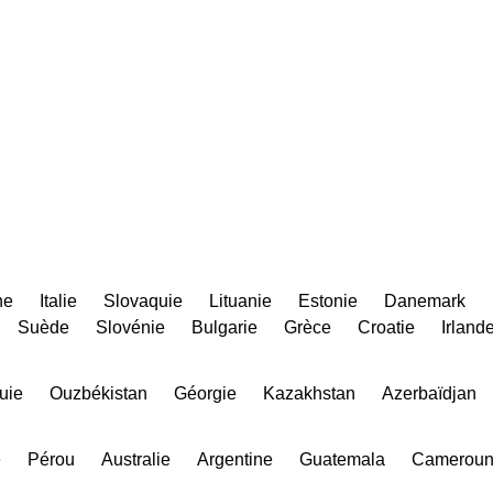
ne
Italie
Slovaquie
Lituanie
Estonie
Danemark
Suède
Slovénie
Bulgarie
Grèce
Croatie
Irland
uie
Ouzbékistan
Géorgie
Kazakhstan
Azerbaïdjan
e
Pérou
Australie
Argentine
Guatemala
Camerou