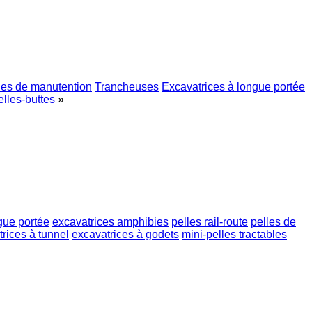
les de manutention
Trancheuses
Excavatrices à longue portée
elles-buttes
»
gue portée
excavatrices amphibies
pelles rail-route
pelles de
rices à tunnel
excavatrices à godets
mini-pelles tractables