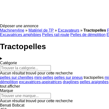
Déposer une annonce
Machineryline
»
Matériel de TP
»
Excavateurs
»
Tractopelles
P
Excavatrices amphibies
Pelles rail-route
Pelles de démolition
E
Tractopelles
Catégorie
Aucun résultat trouvé pour cette recherche
pelles sur chenilles
mini-pelles
pelles sur pneus
tractopelles
mi
démolition
excavatrices-aspiratrices
draglines
pelles araignées
tout afficher
Marque
Aucun résultat trouvé pour cette recherche
Benati
Bobcat