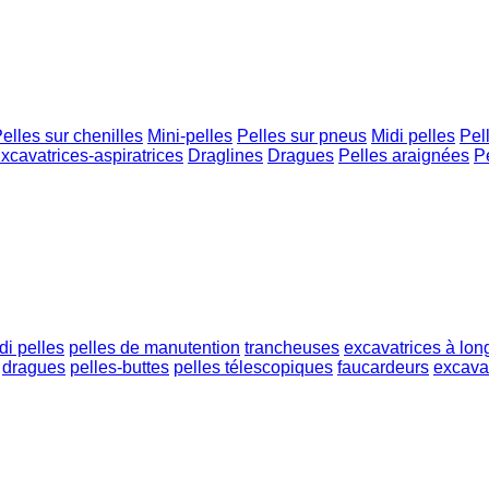
elles sur chenilles
Mini-pelles
Pelles sur pneus
Midi pelles
Pel
xcavatrices-aspiratrices
Draglines
Dragues
Pelles araignées
P
di pelles
pelles de manutention
trancheuses
excavatrices à lon
dragues
pelles-buttes
pelles télescopiques
faucardeurs
excavat