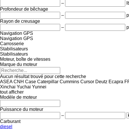
–
l
Profondeur de bêchage
–
p
Rayon de creusage
–
p
Navigation GPS
Navigation GPS
Carrosserie
Stabilisateurs
Stabilisateurs
Moteur, boîte de vitesses
Marque du moteur
Aucun résultat trouvé pour cette recherche
ASEA
CNH
Case
Caterpillar
Cummins
Cursor
Deutz
Ecapra
F
Xinchai
Yuchai
Yunnei
tout afficher
Modèle de moteur
Puissance du moteur
–
Carburant
diesel