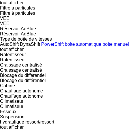
tout afficher
Filtre à particules
Filtre à particules
VEE
VEE
Réservoir AdBlue
Réservoir AdBlue
Type de boîte de vitesses
AutoShift
DynaShift
PowerShift
boîte automatique
boîte manuel
tout afficher
Ralentisseur
Ralentisseur
Graissage centralisé
Graissage centralisé
Blocage du différentiel
Blocage du différentiel
Cabine
Chauffage autonome
Chauffage autonome
Climatiseur
Climatiseur
Essieux
Suspension
hydraulique
ressort/ressort
tout afficher