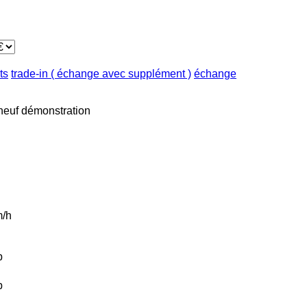
ts
trade-in ( échange avec supplément )
échange
neuf
démonstration
/h
b
b