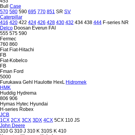
453
Bull
Case
570
580
590
695
770
851
SR
SV
Caterpillar
416
420
422
424
426
428
430
432
434
438
444
F-series
NR
Delco
Doosan
Everun
FAI
555
575
590
Fermec
760
860
Fiat
Fiat-Hitachi
FB
Fiat-Kobelco
FB
Fman
Ford
5000
Furukawa
Gehl
Haulotte
HexL
Hidromek
HMK
Huddig
Hydrema
806
906
Hymas
Hytec
Hyundai
H-series
Robex
JCB
1CX
2CX
3CX
3DX
4CX
5CX
110
JS
John Deere
310 G
310 J
310 K
310S K
410