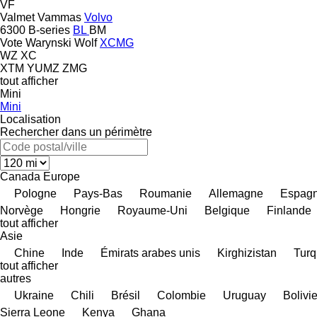
VF
Valmet
Vammas
Volvo
6300
B-series
BL
BM
Vote
Warynski
Wolf
XCMG
WZ
XC
XTM
YUMZ
ZMG
tout afficher
Mini
Mini
Localisation
Rechercher dans un périmètre
Canada
Europe
Pologne
Pays-Bas
Roumanie
Allemagne
Espag
Norvège
Hongrie
Royaume-Uni
Belgique
Finlande
tout afficher
Asie
Chine
Inde
Émirats arabes unis
Kirghizistan
Turq
tout afficher
autres
Ukraine
Chili
Brésil
Colombie
Uruguay
Bolivi
Sierra Leone
Kenya
Ghana