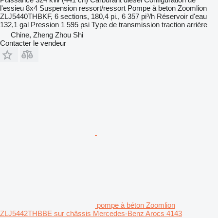
l'essieu
8x4
Suspension
ressort/ressort
Pompe à beton
Zoomlion
ZLJ5440THBKF, 6 sections, 180,4 pi., 6 357 pi³/h
Réservoir d'eau
132,1 gal
Pression
1 595 psi
Type de transmission
traction arrière
Chine, Zheng Zhou Shi
Contacter le vendeur
pompe à béton Zoomlion
ZLJ5442THBBE sur châssis Mercedes-Benz Arocs 4143