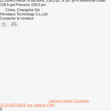
ZLJ5540THBSF, 6 sections, 216,5 pi., 6 357 pi³/h
Réservoir d'eau
158,5 gal
Pression
159,5 psi
Chine, Changsha Shi
Himalaya Technology Co.,Ltd
Contacter le vendeur
pompe à béton Zoomlion
ZLJ5140THBJE sur châssis FAW
9