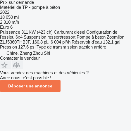
Prix sur demande
Matériel de TP - pompe à béton
2022
18 050 mi
2 310 m/h
Euro 6
Puissance
311 kW (423 ch)
Carburant
diesel
Configuration de
l'essieu
6x4
Suspension
ressort/ressort
Pompe à beton
Zoomlion
ZLJ5360THBJF, 160,8 pi., 6 004 pi³/h
Réservoir d'eau
132,1 gal
Pression
127,6 psi
Type de transmission
traction arrière
Chine, Zheng Zhou Shi
Contacter le vendeur
Vous vendez des machines et des véhicules ?
Avec nous, c'est possible !
Déposer une annonce