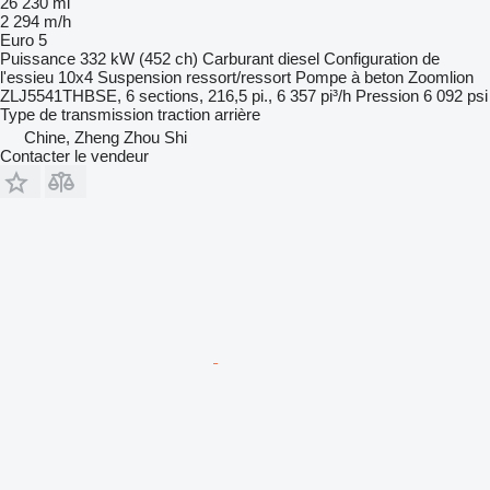
26 230 mi
2 294 m/h
Euro 5
Puissance
332 kW (452 ch)
Carburant
diesel
Configuration de
l'essieu
10x4
Suspension
ressort/ressort
Pompe à beton
Zoomlion
ZLJ5541THBSE, 6 sections, 216,5 pi., 6 357 pi³/h
Pression
6 092 psi
Type de transmission
traction arrière
Chine, Zheng Zhou Shi
Contacter le vendeur