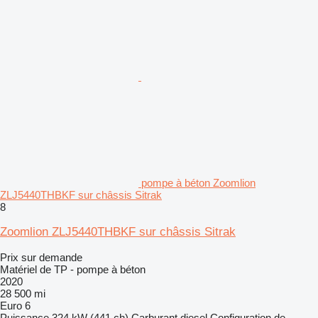
pompe à béton Zoomlion
ZLJ5440THBKF sur châssis Sitrak
8
Zoomlion ZLJ5440THBKF sur châssis Sitrak
Prix sur demande
Matériel de TP - pompe à béton
2020
28 500 mi
Euro 6
Puissance
324 kW (441 ch)
Carburant
diesel
Configuration de