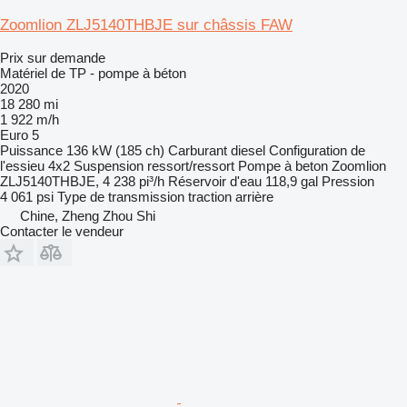
Zoomlion ZLJ5140THBJE sur châssis FAW
Prix sur demande
Matériel de TP - pompe à béton
2020
18 280 mi
1 922 m/h
Euro 5
Puissance
136 kW (185 ch)
Carburant
diesel
Configuration de
l'essieu
4x2
Suspension
ressort/ressort
Pompe à beton
Zoomlion
ZLJ5140THBJE, 4 238 pi³/h
Réservoir d'eau
118,9 gal
Pression
4 061 psi
Type de transmission
traction arrière
Chine, Zheng Zhou Shi
Contacter le vendeur