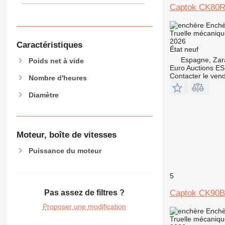
Captok CK80
Enchè
Truelle mécaniqu
2026
Caractéristiques
État
neuf
Espagne, Za
Poids net à vide
Euro Auctions ES
Contacter le ven
Nombre d'heures
Diamètre
Moteur, boîte de vitesses
Puissance du moteur
5
Pas assez de filtres ?
Captok CK90B
Proposer une modification
Enchè
Truelle mécaniqu