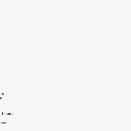
re
e
, Leeds
B
deur