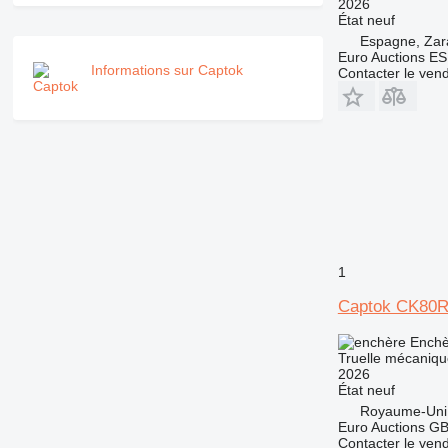
2026
État
neuf
Espagne, Za
Euro Auctions ES
Informations sur Captok
Contacter le ven
1
Captok CK80
Enchè
Truelle mécaniqu
2026
État
neuf
Royaume-Uni
Euro Auctions G
Contacter le ven