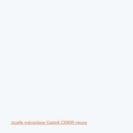
.
truelle mécanique Captok CK80R neuve