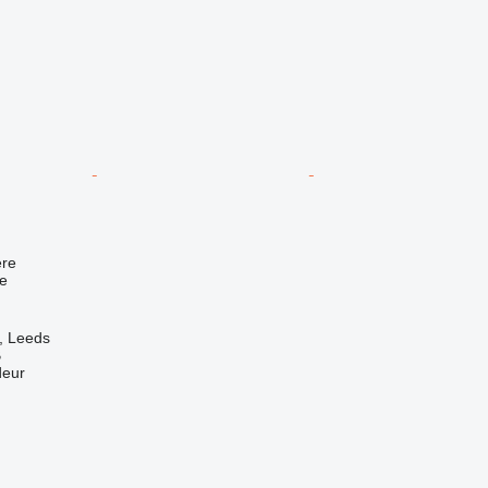
re
e
, Leeds
B
deur