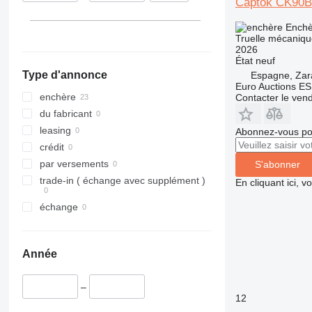
Captok CK90B
Enchè
Truelle mécaniqu
2026
État
neuf
Type d'annonce
Espagne, Za
Euro Auctions ES
enchère
Contacter le ven
du fabricant
leasing
Abonnez-vous pou
crédit
par versements
S'abonner
trade-in ( échange avec supplément )
En cliquant ici, 
échange
Année
–
12