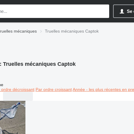
Se 
ruelles mécaniques
Truelles mécaniques Captok
:
Truelles mécaniques Captok
ne
 ordre décroissant
Par ordre croissant
Année - les plus récentes en pr