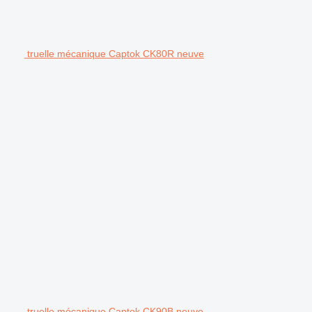
truelle mécanique Captok CK80R neuve
truelle mécanique Captok CK90B neuve