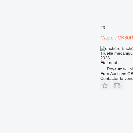
23
Captok CK80
Enchè
Truelle mécaniqu
2026
État
neuf
Royaume-Uni
Euro Auctions G
Contacter le ven