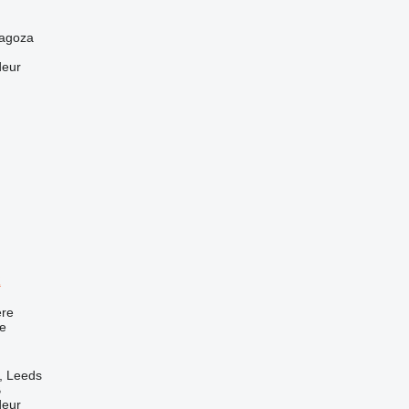
ragoza
deur
R
re
e
, Leeds
B
deur