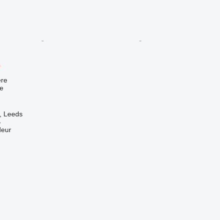
R
re
e
, Leeds
B
deur