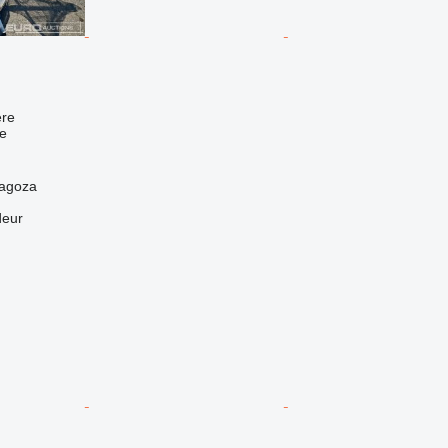
re
e
ragoza
deur