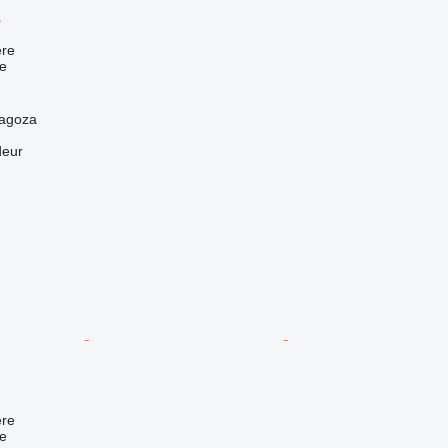
R
re
e
ragoza
deur
re
e