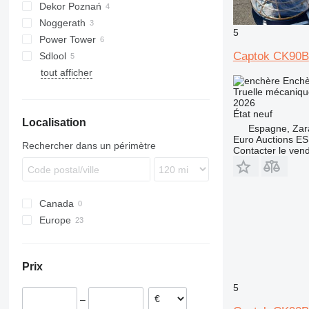
Dekor Poznań
CK
Noggerath
BG
5
Power Tower
Captok CK90B
Sdlool
tout afficher
SL
Enchè
Truelle mécaniqu
2026
État
neuf
Localisation
Espagne, Za
Euro Auctions ES
Rechercher dans un périmètre
Contacter le ven
Canada
Europe
Espagne
Allemagne
Prix
Royaume-Uni
5
–