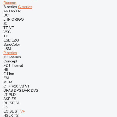
Doosan
B-series
G-series
AK
DW
DZ
DC
LHF
ORIGO
SJ
TF
VF
VSC
TF
ESE
EZG
SureColor
LBM
P-series
700-series
Concept
FDT
Transit
HB
F-Line
EM
MCM
CTF
V20
VB
VT
DPAS
DPS
DVR
DVS
LT
PLD
AKF
ZS
RH
SE
SL
FS
EC
SL
ST
VF
HSLX
TS