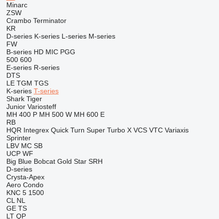
Minarc
ZSW
Crambo
Terminator
KR
D-series
K-series
L-series
M-series
FW
B-series
HD
MIC
PGG
500
600
E-series
R-series
DTS
LE
TGM
TGS
K-series
T-series
Shark
Tiger
Junior
Variosteff
MH 400 P
MH 500 W
MH 600 E
RB
HQR
Integrex
Quick Turn
Super Turbo X
VCS
VTC
Variaxis
Sprinter
LBV
MC
SB
UCP
WF
Big Blue
Bobcat
Gold Star
SRH
D-series
Crysta-Apex
Aero
Condo
KNC 5 1500
CL
NL
GE
TS
LT
QP