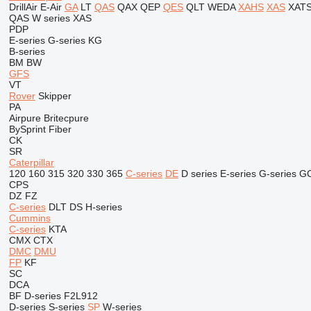
DrillAir
E-Air
GA
LT
QAS
QAX
QEP
QES
QLT
WEDA
XAHS
XAS
XAT
QAS
W series
XAS
PDP
E-series
G-series
KG
B-series
BM
BW
GFS
VT
Rover
Skipper
PA
Airpure
Britecpure
BySprint Fiber
CK
SR
Caterpillar
120
160
315
320
330
365
C-series
DE
D series
E-series
G-series
G
CPS
DZ
FZ
C-series
DLT
DS
H-series
Cummins
C-series
KTA
CMX
CTX
DMC
DMU
FP
KF
SC
DCA
BF
D-series
F2L912
D-series
S-series
SP
W-series