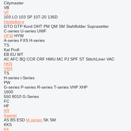
Citymaster
VB
VF
103 LO
103 SP
107-20
136D
Heidelberg
GTO
GTP
Kord
OHT
PM
QM
SM
Stahlfolder
Suprasetter
C-series
U-series
UWF
HFW
HYW
A-series
FXS
H-series
TS
Kal
Profi
EB
EU
WT
AC
AFC
BQ
CCR
CRF
HMU
MC
PJ
SPF
ST
StitchLiner
VAC
HKN
VMX
TS
H-series
i-Series
PW
G-series
P-series
R-series
T-series
VHP
XHP
1600
550
8010
G-Series
FC
HF
KR
Kaeser
AS
BS
ESD
M-series
SK
SM
KKS
KK