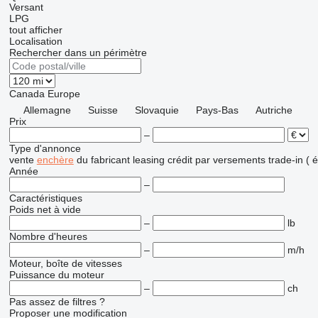
Versant
LPG
tout afficher
Localisation
Rechercher dans un périmètre
Canada
Europe
Allemagne
Suisse
Slovaquie
Pays-Bas
Autriche
Prix
–
Type d'annonce
vente
enchère
du fabricant
leasing
crédit
par versements
trade-in (
Année
–
Caractéristiques
Poids net à vide
–
lb
Nombre d'heures
–
m/h
Moteur, boîte de vitesses
Puissance du moteur
–
ch
Pas assez de filtres ?
Proposer une modification