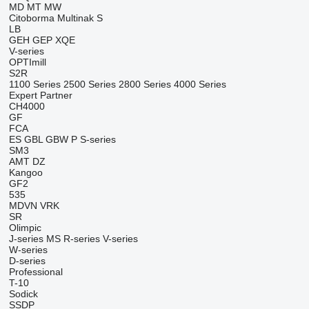
MD
MT
MW
Citoborma
Multinak S
LB
GEH
GEP
XQE
V-series
OPTImill
S2R
1100 Series
2500 Series
2800 Series
4000 Series
Expert
Partner
CH4000
GF
FCA
ES
GBL
GBW
P
S-series
SM3
AMT
DZ
Kangoo
GF2
535
MDVN
VRK
SR
Olimpic
J-series
MS
R-series
V-series
W-series
D-series
Professional
T-10
Sodick
SSDP