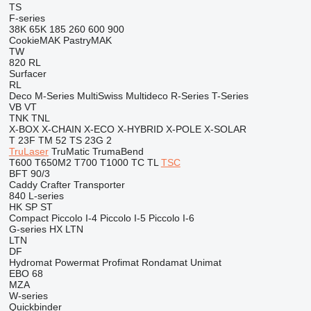
TS
F-series
38K
65K
185
260
600
900
CookieMAK
PastryMAK
TW
820
RL
Surfacer
RL
Deco
M-Series
MultiSwiss
Multideco
R-Series
T-Series
VB
VT
TNK
TNL
X-BOX
X-CHAIN
X-ECO
X-HYBRID
X-POLE
X-SOLAR
T 23F
TM 52
TS 23G 2
TruLaser
TruMatic
TrumaBend
T600
T650M2
T700
T1000
TC
TL
TSC
BFT 90/3
Caddy
Crafter
Transporter
840
L-series
HK
SP
ST
Compact
Piccolo I-4
Piccolo I-5
Piccolo I-6
G-series
HX
LTN
LTN
DF
Hydromat
Powermat
Profimat
Rondamat
Unimat
EBO 68
MZA
W-series
Quickbinder