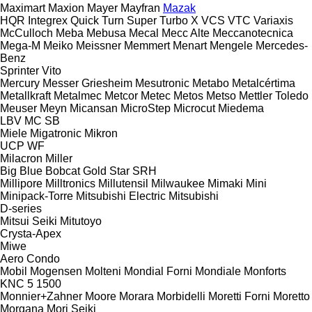
Maximart
Maxion
Mayer
Mayfran
Mazak
HQR
Integrex
Quick Turn
Super Turbo X
VCS
VTC
Variaxis
McCulloch
Meba
Mebusa
Mecal
Mecc Alte
Meccanotecnica
Mega-M
Meiko
Meissner
Memmert
Menart
Mengele
Mercedes-
Benz
Sprinter
Vito
Mercury
Messer Griesheim
Mesutronic
Metabo
Metalcértima
Metallkraft
Metalmec
Metcor
Metec
Metos
Metso
Mettler Toledo
Meuser
Meyn
Micansan
MicroStep
Microcut
Miedema
LBV
MC
SB
Miele
Migatronic
Mikron
UCP
WF
Milacron
Miller
Big Blue
Bobcat
Gold Star
SRH
Millipore
Milltronics
Millutensil
Milwaukee
Mimaki
Mini
Minipack-Torre
Mitsubishi Electric
Mitsubishi
D-series
Mitsui Seiki
Mitutoyo
Crysta-Apex
Miwe
Aero
Condo
Mobil
Mogensen
Molteni
Mondial Forni
Mondiale
Monforts
KNC 5 1500
Monnier+Zahner
Moore
Morara
Morbidelli
Moretti Forni
Moretto
Morgana
Mori Seiki