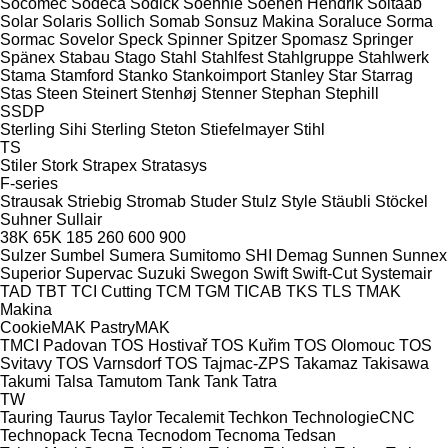
Socomec
Sodeca
Sodick
Soehnle
Soenen Hendrik
Soitaab
Solar
Solaris
Sollich
Somab
Sonsuz Makina
Soraluce
Sorma
Sormac
Sovelor
Speck
Spinner
Spitzer
Spomasz
Springer
Spänex
Stabau
Stago
Stahl
Stahlfest
Stahlgruppe
Stahlwerk
Stama
Stamford
Stanko
Stankoimport
Stanley
Star
Starrag
Stas
Steen
Steinert
Stenhøj
Stenner
Stephan
Stephill
SSDP
Sterling Sihi
Sterling
Steton
Stiefelmayer
Stihl
TS
Stiler
Stork
Strapex
Stratasys
F-series
Strausak
Striebig
Stromab
Studer
Stulz
Style
Stäubli
Stöckel
Suhner
Sullair
38K
65K
185
260
600
900
Sulzer
Sumbel
Sumera
Sumitomo SHI Demag
Sunnen
Sunnex
Superior
Supervac
Suzuki
Swegon
Swift
Swift-Cut
Systemair
TAD
TBT
TCI Cutting
TCM
TGM
TICAB
TKS
TLS
TMAK
Makina
CookieMAK
PastryMAK
TMCI Padovan
TOS Hostivař
TOS Kuřim
TOS Olomouc
TOS
Svitavy
TOS Varnsdorf
TOS
Tajmac-ZPS
Takamaz
Takisawa
Takumi
Talsa
Tamutom
Tank
Tank
Tatra
TW
Tauring
Taurus
Taylor
Tecalemit
Techkon
TechnologieCNC
Technopack
Tecna
Tecnodom
Tecnoma
Tedsan