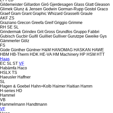
Gildemeister
Gillardon
Giró
Gjerdesagen
Glass
Glatt
Gleason
Glimek
Glunz & Jensen
Godwin
Gorman-Rupp
Gostol
Graco
Graef
Gram
Grant
Graphic Whizard
Grasselli
Graule
AKF
ZS
Graziano
Grecon
Greefa
Greif
Griggio
Grimme
RH
SE
SL
Grindermak
Grindex
Grit
Gross
Grundfos
Gruppo Fabbri
Gubisch
Gucbir
Guifil
Guilliet
Gulliver
Gurutzpe
Gweike
Gys
Gämmerler
Gölz
FS
Güde
Günther
Güntner
H&M
HANOMAG
HASKAN
HAWE
HBM
HB‑Therm
HDK
HE-VA
HM Machinery
HP
HSM
HTT
Haas
EC
SL
ST
VF
Habämfa
Haco
HSLX
TS
Haeusler
Haffner
SL
Hagen & Goebel
Hahn+Kolb
Haimer
Haitian
Hamm
H-series
HD
Hammel
VB
Hammelmann
Handtmann
VF