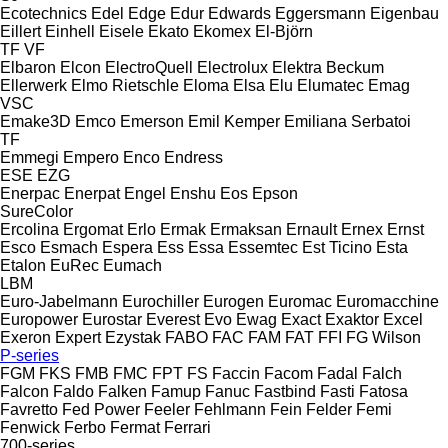
Ecotechnics
Edel
Edge
Edur
Edwards
Eggersmann
Eigenbau
Eillert
Einhell
Eisele
Ekato
Ekomex
El-Björn
TF
VF
Elbaron
Elcon
ElectroQuell
Electrolux
Elektra Beckum
Ellerwerk
Elmo Rietschle
Eloma
Elsa
Elu
Elumatec
Emag
VSC
Emake3D
Emco
Emerson
Emil Kemper
Emiliana Serbatoi
TF
Emmegi
Empero
Enco
Endress
ESE
EZG
Enerpac
Enerpat
Engel
Enshu
Eos
Epson
SureColor
Ercolina
Ergomat
Erlo
Ermak
Ermaksan
Ernault
Ernex
Ernst
Esco
Esmach
Espera
Ess
Essa
Essemtec
Est Ticino
Esta
Etalon
EuRec
Eumach
LBM
Euro-Jabelmann
Eurochiller
Eurogen
Euromac
Euromacchine
Europower
Eurostar
Everest
Evo
Ewag
Exact
Exaktor
Excel
Exeron
Expert
Ezystak
FABO
FAC
FAM
FAT
FFI
FG Wilson
P-series
FGM
FKS
FMB
FMC
FPT
FS
Faccin
Facom
Fadal
Falch
Falcon
Faldo
Falken
Famup
Fanuc
Fastbind
Fasti
Fatosa
Favretto
Fed Power
Feeler
Fehlmann
Fein
Felder
Femi
Fenwick
Ferbo
Fermat
Ferrari
700-series