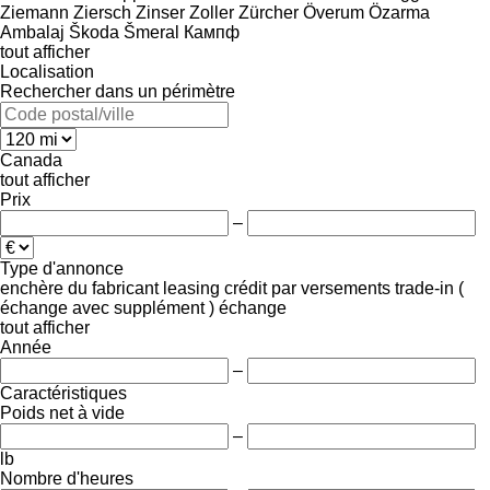
Ziemann
Ziersch
Zinser
Zoller
Zürcher
Överum
Özarma
Ambalaj
Škoda
Šmeral
Кампф
tout afficher
Localisation
Rechercher dans un périmètre
Canada
tout afficher
Prix
–
Type d'annonce
enchère
du fabricant
leasing
crédit
par versements
trade-in (
échange avec supplément )
échange
tout afficher
Année
–
Caractéristiques
Poids net à vide
–
lb
Nombre d'heures