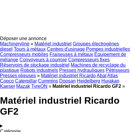
Déposer une annonce
Machineryline
»
Matériel industriel
Groupes électrogènes
diesel
Tours à métaux
Centres d'usinage
Pompes industrielles
Compresseurs mobiles
Fraiseuses à métaux
Équipement de
mélange
Convoyeurs à courroie
Compresseurs fixes
Réservoirs de stockage industriel
Machines de recyclage du
plastique
Robots industriels
Presses hydrauliques
Pétrisseurs
Presses plieuses
»
Matériel industriel Ricardo
Abat
Atlas
Copco
Caterpillar
Cummins
Doosan
Heidelberg
Hurakan
Kaeser
Mazak
TyreON
»
Matériel industriel Ricardo GF2
»
Matériel industriel Ricardo
GF2
Catégorie