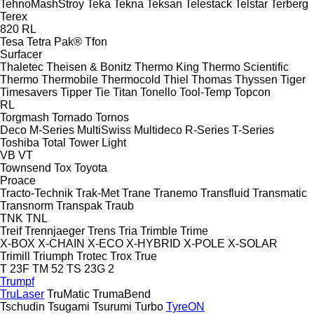
TehnoMashStroy
Teka
Tekna
Teksan
Telestack
Telstar
Terberg
Terex
820
RL
Tesa
Tetra Pak®
Tfon
Surfacer
Thaletec
Theisen & Bonitz
Thermo King
Thermo Scientific
Thermo
Thermobile
Thermocold
Thiel
Thomas
Thyssen
Tiger
Timesavers
Tipper Tie
Titan
Tonello
Tool-Temp
Topcon
RL
Torgmash
Tornado
Tornos
Deco
M-Series
MultiSwiss
Multideco
R-Series
T-Series
Toshiba
Total
Tower Light
VB
VT
Townsend
Tox
Toyota
Proace
Tracto-Technik
Trak-Met
Trane
Tranemo
Transfluid
Transmatic
Transnorm
Transpak
Traub
TNK
TNL
Treif
Trennjaeger
Trens
Tria
Trimble
Trime
X-BOX
X-CHAIN
X-ECO
X-HYBRID
X-POLE
X-SOLAR
Trimill
Triumph
Trotec
Trox
True
T 23F
TM 52
TS 23G 2
Trumpf
TruLaser
TruMatic
TrumaBend
Tschudin
Tsugami
Tsurumi
Turbo
TyreON