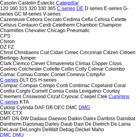
Casolin
Castolin Eutectic
Caterpillar
120
160
315
320
330
365
C-series
DE
D series
E-series
G-
series
GC
M-series
V-series
Cazeneuve
Cebora
Ceccato
Cedima
Cefla
Cehisa
Celette
Celsius
Centauro
Cerdi
Cetetherm
Chambon
Champion
Charmilles
Chevalier
Chicago Pneumatic
CPS
Chiron
DZ
FZ
Christ
Christiaens
Ciat
Cidan
Cimec
Cincinnati
Citizen
Citroen
Berlingo
Jumper
Clark
Clemco
Clever
Climaveneta
Climax
Clipper
Cloos
Coelmo
Colchester
Collette
Collin
Colly
Colmar
Colombo
Comac
Comau
Comec
Comet
Comeva
CompAir
C-series
DLT
DS
H-series
Compac
Compas
Compo
Conti
Contimac
Copeland
Coral
Cordia
Corghi
Cornell
Correa
Costa Levigatrici
Courtoy
Creemers
Crisswood
Crizaf
Cryovac
Csepel
Ctek
Cummins
C-series
KTA
Cyklop
Cylinda
DAF
DB
DEC
DMC
DMG
CMX
CTX
DMT
DN
DW
Dadaux
Daewoo
Daikin
Dalex
Danfoss
Danobat
Dantherm
Daosmaq
Darley
Daub
Davi
De Dietrich
De Lama
DeLaval
DeLonghi
DeWalt
Debag
Deckel Maho
DMC
DMU