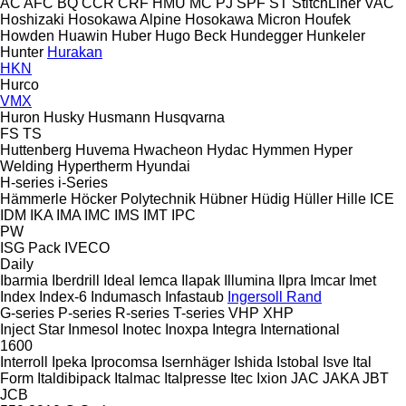
AC
AFC
BQ
CCR
CRF
HMU
MC
PJ
SPF
ST
StitchLiner
VAC
Hoshizaki
Hosokawa Alpine
Hosokawa Micron
Houfek
Howden
Huawin
Huber
Hugo Beck
Hundegger
Hunkeler
Hunter
Hurakan
HKN
Hurco
VMX
Huron
Husky
Husmann
Husqvarna
FS
TS
Huttenberg
Huvema
Hwacheon
Hydac
Hymmen
Hyper
Welding
Hypertherm
Hyundai
H-series
i-Series
Hämmerle
Höcker Polytechnik
Hübner
Hüdig
Hüller Hille
ICE
IDM
IKA
IMA
IMC
IMS
IMT
IPC
PW
ISG Pack
IVECO
Daily
Ibarmia
Iberdrill
Ideal
Iemca
Ilapak
Illumina
Ilpra
Imcar
Imet
Index
Index-6
Indumasch
Infastaub
Ingersoll Rand
G-series
P-series
R-series
T-series
VHP
XHP
Inject Star
Inmesol
Inotec
Inoxpa
Integra
International
1600
Interroll
Ipeka
Iprocomsa
Isernhäger
Ishida
Istobal
Isve
Ital
Form
Italdibipack
Italmac
Italpresse
Itec
Ixion
JAC
JAKA
JBT
JCB