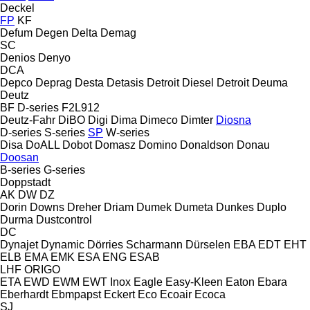
Deckel
FP
KF
Defum
Degen
Delta
Demag
SC
Denios
Denyo
DCA
Depco
Deprag
Desta
Detasis
Detroit Diesel
Detroit
Deuma
Deutz
BF
D-series
F2L912
Deutz-Fahr
DiBO
Digi
Dima
Dimeco
Dimter
Diosna
D-series
S-series
SP
W-series
Disa
DoALL
Dobot
Domasz
Domino
Donaldson
Donau
Doosan
B-series
G-series
Doppstadt
AK
DW
DZ
Dorin
Downs
Dreher
Driam
Dumek
Dumeta
Dunkes
Duplo
Durma
Dustcontrol
DC
Dynajet
Dynamic
Dörries Scharmann
Dürselen
EBA
EDT
EHT
ELB
EMA
EMK
ESA ENG
ESAB
LHF
ORIGO
ETA
EWD
EWM
EWT Inox
Eagle
Easy-Kleen
Eaton
Ebara
Eberhardt
Ebmpapst
Eckert
Eco
Ecoair
Ecoca
SJ