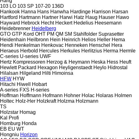
Hang
103 LO
103 SP
107-20
136D
Hankook
Hanna
Hans
Hanwha
Hardinge
Harrison
Harsan
Hartford
Hartmann
Hartner
Harwi
Hatz
Haug
Hauser
Hawo
Hayward
Hebrock
Hecht
Heckert
Hedelius
Heesemann
Heidebrenner
Heidelberg
GTO
GTP
Kord
OHT
PM
QM
SM
Stahlfolder
Suprasetter
Heidenhain
Heilbronn
Hein
Heinrich
Helios
Heller
Hema
Hendi
Henkelman
Henkovac
Henneken
Henschel
Hera
Heraeus
Herbold
Hercules
Herkules
Herlitzius
Herma
Hermle
C-series
U-series
UWF
Hertz Kompressoren
Herzog & Heymann
Heska
Hess
Heuft
Hewlett Packard
Hexagon
Heyligenstaedt
Heylo
Hidrostal
Hilalsan
Hilgeland
Hilti
Himoinsa
HFW
HYW
Hitachi
Hiwell
Hobart
A-series
FXS
H-series
Hoffman
Hoffmann
Hofmann
Hohner
Holac
Holaras
Holmen
Holtec
Holz-Her
Holzkraft
Holzma
Holzmann
TS
Holzstar
Homag
Kal
Profi
Homburg
Honda
EB
EU
WT
Hongniu
Horizon