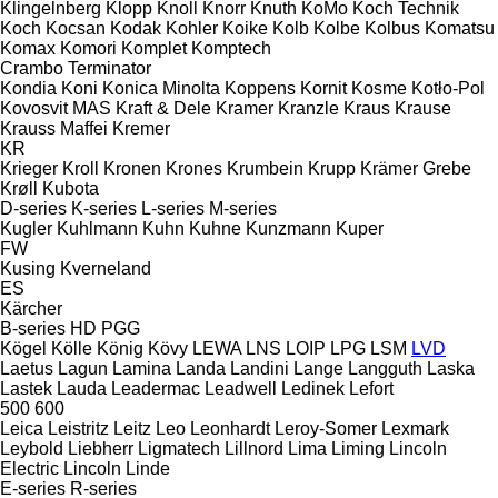
Klingelnberg
Klopp
Knoll
Knorr
Knuth
KoMo
Koch Technik
Koch
Kocsan
Kodak
Kohler
Koike
Kolb
Kolbe
Kolbus
Komatsu
Komax
Komori
Komplet
Komptech
Crambo
Terminator
Kondia
Koni
Konica Minolta
Koppens
Kornit
Kosme
Kotło-Pol
Kovosvit MAS
Kraft & Dele
Kramer
Kranzle
Kraus
Krause
Krauss Maffei
Kremer
KR
Krieger
Kroll
Kronen
Krones
Krumbein
Krupp
Krämer Grebe
Krøll
Kubota
D-series
K-series
L-series
M-series
Kugler
Kuhlmann
Kuhn
Kuhne
Kunzmann
Kuper
FW
Kusing
Kverneland
ES
Kärcher
B-series
HD
PGG
Kögel
Kölle
König
Kövy
LEWA
LNS
LOIP
LPG
LSM
LVD
Laetus
Lagun
Lamina
Landa
Landini
Lange
Langguth
Laska
Lastek
Lauda
Leadermac
Leadwell
Ledinek
Lefort
500
600
Leica
Leistritz
Leitz
Leo
Leonhardt
Leroy-Somer
Lexmark
Leybold
Liebherr
Ligmatech
Lillnord
Lima
Liming
Lincoln
Electric
Lincoln
Linde
E-series
R-series