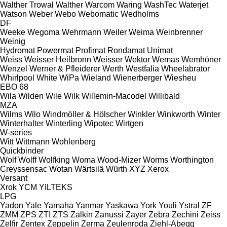
Walther Trowal
Walther
Warcom
Waring
WashTec
Waterjet
Watson
Weber
Webo
Webomatic
Wedholms
DF
Weeke
Wegoma
Wehrmann
Weiler
Weima
Weinbrenner
Weinig
Hydromat
Powermat
Profimat
Rondamat
Unimat
Weiss
Weisser Heilbronn
Weisser
Wektor
Wemas
Wemhöner
Wenzel
Werner & Pfleiderer
Werth
Westfalia
Wheelabrator
Whirlpool
White
WiPa
Wieland
Wienerberger
Wiesheu
EBO 68
Wila
Wilden
Wile
Wilk
Willemin-Macodel
Willibald
MZA
Wilms
Wilo
Windmöller & Hölscher
Winkler
Winkworth
Winter
Winterhalter
Winterling
Wipotec
Wirtgen
W-series
Witt
Wittmann
Wohlenberg
Quickbinder
Wolf
Wolff
Wolfking
Woma
Wood-Mizer
Worms
Worthington
Creyssensac
Wotan
Wärtsilä
Würth
XYZ
Xerox
Versant
Xrok
YCM
YILTEKS
LPG
Yadon
Yale
Yamaha
Yanmar
Yaskawa
York
Youli
Ystral
ZF
ZMM
ZPS
ZTI
ZTS
Zalkin
Zanussi
Zayer
Zebra
Zechini
Zeiss
Zelfir
Zentex
Zeppelin
Zerma
Zeulenroda
Ziehl-Abegg