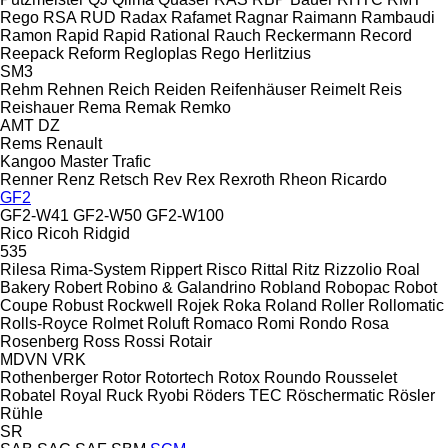
Rego
RSA
RUD
Radax
Rafamet
Ragnar
Raimann
Rambaudi
Ramon
Rapid
Rapid
Rational
Rauch
Reckermann
Record
Reepack
Reform
Regloplas
Rego Herlitzius
SM3
Rehm
Rehnen
Reich
Reiden
Reifenhäuser
Reimelt
Reis
Reishauer
Rema
Remak
Remko
AMT
DZ
Rems
Renault
Kangoo
Master
Trafic
Renner
Renz
Retsch
Rev
Rex
Rexroth
Rheon
Ricardo
GF2
GF2-W41
GF2-W50
GF2-W100
Rico
Ricoh
Ridgid
535
Rilesa
Rima-System
Rippert
Risco
Rittal
Ritz
Rizzolio
Roal
Bakery
Robert
Robino & Galandrino
Robland
Robopac
Robot
Coupe
Robust
Rockwell
Rojek
Roka
Roland
Roller
Rollomatic
Rolls-Royce
Rolmet
Roluft
Romaco
Romi
Rondo
Rosa
Rosenberg
Ross
Rossi
Rotair
MDVN
VRK
Rothenberger
Rotor
Rotortech
Rotox
Roundo
Rousselet
Robatel
Royal
Ruck
Ryobi
Röders TEC
Röschermatic
Rösler
Rühle
SR