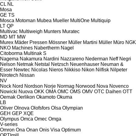
CL
NL
Mosa
GE
TS
Mosca
Motoman
Mubea
Mueller
MultiOne
Multiquip
LT
QP
Multivac
Multiweigh
Munters
Muratec
MD
MT
MW
Murex
Mäder Pressen
Mössner
Müller Martini
Müller
Müro
NGK
NKO Machines
Nabertherm
Nagel
Citoborma
Multinak S
Nagema
Nakamura
Nardini
Nazzareno
Nederman
Neff
Negri
Nelson
Netmak
Netstal
Netzsch
Neuenhauser
Neuman &
Esser
Newtec
Nicolas
Nieros
Nikkiso
Nikon
Nilfisk
Nilpeter
Nirotech
Nissan
NV
Nock
Nord
Nordson
Norje
Normag
Norwood
Nova
Novenco
Nowicki
Nuova
OKK
OMA
OMC
OMS
OMV
OTC Daihen
OTT
Oemak
Oerlikon
Okamoto
Okuma
LB
Oliver
Olnova
Olofsfors
Olsa
Olympian
GEH
GEP
XQE
Olympus
Omca
Omec
Omga
V-series
Omron
Ona
Onan
Onis Visa
Optimum
OPTImill