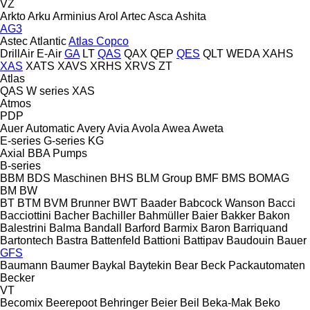
VZ
Arkto
Arku
Arminius
Arol
Artec
Asca
Ashita
AG3
Astec
Atlantic
Atlas Copco
DrillAir
E-Air
GA
LT
QAS
QAX
QEP
QES
QLT
WEDA
XAHS
XAS
XATS
XAVS
XRHS
XRVS
ZT
Atlas
QAS
W series
XAS
Atmos
PDP
Auer
Automatic
Avery
Avia
Avola
Awea
Aweta
E-series
G-series
KG
Axial
BBA Pumps
B-series
BBM
BDS Maschinen
BHS
BLM Group
BMF
BMS
BOMAG
BM
BW
BT
BTM
BVM Brunner
BWT
Baader
Babcock Wanson
Bacci
Bacciottini
Bacher
Bachiller
Bahmüller
Baier
Bakker
Bakon
Balestrini
Balma
Bandall
Barford
Barmix
Baron
Barriquand
Bartontech
Bastra
Battenfeld
Battioni
Battipav
Baudouin
Bauer
GFS
Baumann
Baumer
Baykal
Baytekin
Bear
Beck Packautomaten
Becker
VT
Becomix
Beerepoot
Behringer
Beier
Beil
Beka-Mak
Beko