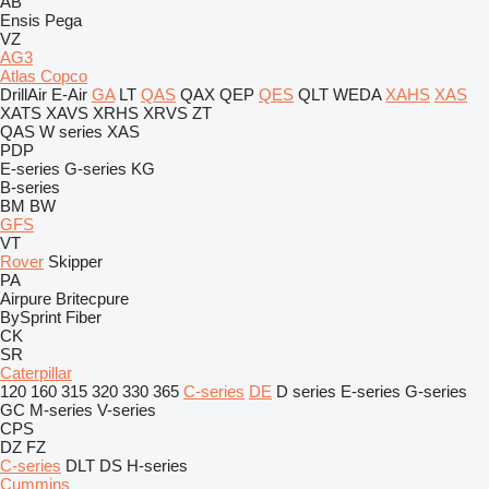
AB
Ensis
Pega
VZ
AG3
Atlas Copco
DrillAir
E-Air
GA
LT
QAS
QAX
QEP
QES
QLT
WEDA
XAHS
XAS
XATS
XAVS
XRHS
XRVS
ZT
QAS
W series
XAS
PDP
E-series
G-series
KG
B-series
BM
BW
GFS
VT
Rover
Skipper
PA
Airpure
Britecpure
BySprint Fiber
CK
SR
Caterpillar
120
160
315
320
330
365
C-series
DE
D series
E-series
G-series
GC
M-series
V-series
CPS
DZ
FZ
C-series
DLT
DS
H-series
Cummins