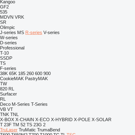
Kangoo
GF2
535
MDVN
VRK
SR
Olimpic
J-series
MS
R-series
V-series
W-series
D-series
Professional
T-10
SSDP
TS
F-series
38K
65K
185
260
600
900
CookieMAK
PastryMAK
TW
820
RL
Surfacer
RL
Deco
M-Series
T-Series
VB
VT
TNK
TNL
X-BOX
X-CHAIN
X-ECO
X-HYBRID
X-POLE
X-SOLAR
T 23F
TM 52
TS 23G 2
TruLaser
TruMatic
TrumaBend
T600
T650M2
T700
T1000
TC
TL
TSC