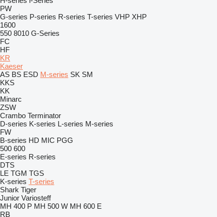
H-series
i-Series
PW
G-series
P-series
R-series
T-series
VHP
XHP
1600
550
8010
G-Series
FC
HF
KR
Kaeser
AS
BS
ESD
M-series
SK
SM
KKS
KK
Minarc
ZSW
Crambo
Terminator
D-series
K-series
L-series
M-series
FW
B-series
HD
MIC
PGG
500
600
E-series
R-series
DTS
LE
TGM
TGS
K-series
T-series
Shark
Tiger
Junior
Variosteff
MH 400 P
MH 500 W
MH 600 E
RB