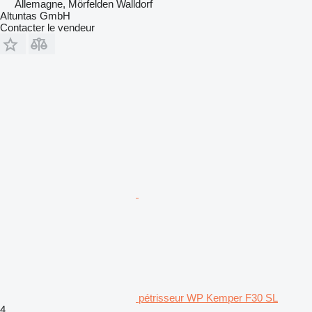
Allemagne, Mörfelden Walldorf
Altuntas GmbH
Contacter le vendeur
pétrisseur WP Kemper F30 SL
4