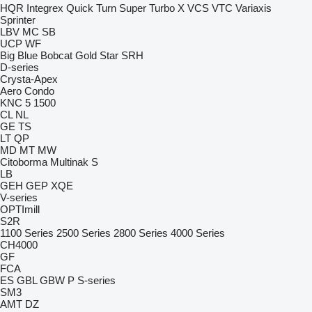
HQR
Integrex
Quick Turn
Super Turbo X
VCS
VTC
Variaxis
Sprinter
LBV
MC
SB
UCP
WF
Big Blue
Bobcat
Gold Star
SRH
D-series
Crysta-Apex
Aero
Condo
KNC 5 1500
CL
NL
GE
TS
LT
QP
MD
MT
MW
Citoborma
Multinak S
LB
GEH
GEP
XQE
V-series
OPTImill
S2R
1100 Series
2500 Series
2800 Series
4000 Series
CH4000
GF
FCA
ES
GBL
GBW
P
S-series
SM3
AMT
DZ