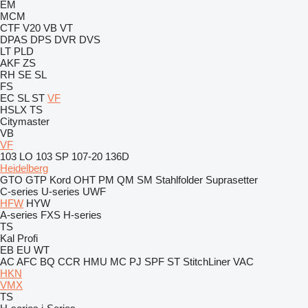
EM
MCM
CTF
V20
VB
VT
DPAS
DPS
DVR
DVS
LT
PLD
AKF
ZS
RH
SE
SL
FS
EC
SL
ST
VF
HSLX
TS
Citymaster
VB
VF
103 LO
103 SP
107-20
136D
Heidelberg
GTO
GTP
Kord
OHT
PM
QM
SM
Stahlfolder
Suprasetter
C-series
U-series
UWF
HFW
HYW
A-series
FXS
H-series
TS
Kal
Profi
EB
EU
WT
AC
AFC
BQ
CCR
HMU
MC
PJ
SPF
ST
StitchLiner
VAC
HKN
VMX
TS