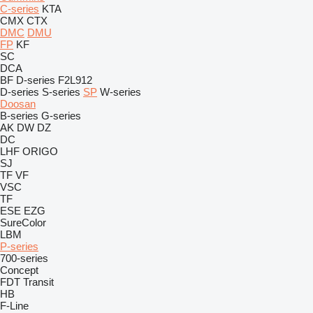
C-series
KTA
CMX
CTX
DMC
DMU
FP
KF
SC
DCA
BF
D-series
F2L912
D-series
S-series
SP
W-series
Doosan
B-series
G-series
AK
DW
DZ
DC
LHF
ORIGO
SJ
TF
VF
VSC
TF
ESE
EZG
SureColor
LBM
P-series
700-series
Concept
FDT
Transit
HB
F-Line