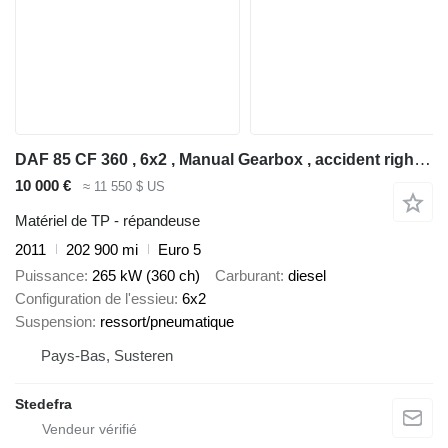
DAF 85 CF 360 , 6x2 , Manual Gearbox , accident right side , drives
10 000 €
≈ 11 550 $ US
Matériel de TP - répandeuse
2011
202 900 mi
Euro 5
Puissance
265 kW (360 ch)
Carburant
diesel
Configuration de l'essieu
6x2
Suspension
ressort/pneumatique
Pays-Bas, Susteren
Stedefra