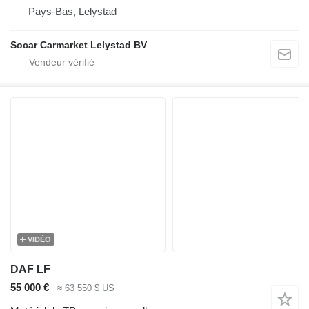
Pays-Bas, Lelystad
Socar Carmarket Lelystad BV
VIDÉO
DAF LF
55 000 €
≈ 63 550 $ US