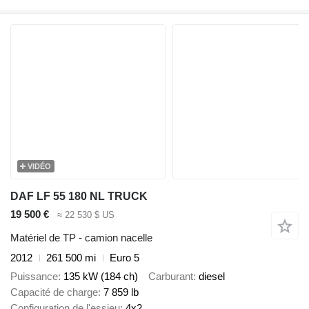
VIDÉO
DAF LF 55 180 NL TRUCK
19 500 €
≈ 22 530 $ US
Matériel de TP - camion nacelle
2012
261 500 mi
Euro 5
Puissance
135 kW (184 ch)
Carburant
diesel
Capacité de charge
7 859 lb
Configuration de l'essieu
4x2