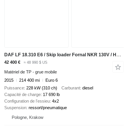
DAF LF 18.310 E6 / Skip loader Fornal NKR 130V / HDS HMF 735 K2 / Ma
42 400 €
≈ 48 990 $ US
Matériel de TP - grue mobile
2015
214 400 mi
Euro 6
Puissance
228 kW (310 ch)
Carburant
diesel
Capacité de charge
17 690 lb
Configuration de l'essieu
4x2
Suspension
ressort/pneumatique
Pologne, Krakow