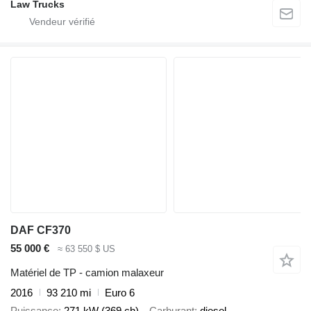
Law Trucks
DAF CF370
55 000 €
≈ 63 550 $ US
Matériel de TP - camion malaxeur
2016
93 210 mi
Euro 6
Puissance
271 kW (369 ch)
Carburant
diesel