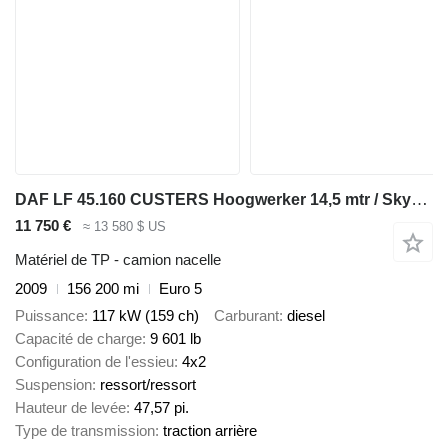
DAF LF 45.160 CUSTERS Hoogwerker 14,5 mtr / Skyworker 14,5mtr
11 750 €
≈ 13 580 $ US
Matériel de TP - camion nacelle
2009
156 200 mi
Euro 5
Puissance
117 kW (159 ch)
Carburant
diesel
Capacité de charge
9 601 lb
Configuration de l'essieu
4x2
Suspension
ressort/ressort
Hauteur de levée
47,57 pi.
Type de transmission
traction arrière