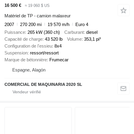
16 500 €
≈ 19 060 $ US
Matériel de TP - camion malaxeur
2007
270 200 mi
19 570 m/h
Euro 4
Puissance
265 kW (360 ch)
Carburant
diesel
Capacité de charge
43 520 lb
Volume
353,1 pi³
Configuration de l'essieu
8x4
Suspension
ressort/ressort
Marque de bétonnière
Frumecar
Espagne, Alagón
COMERCIAL DE MAQUINARIA 2020 SL