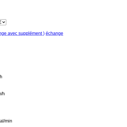
ange avec supplément )
échange
h
/h
al/min