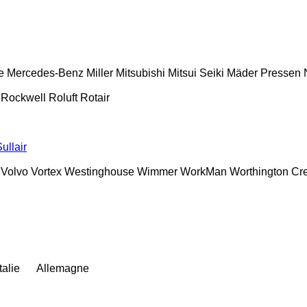
e
Mercedes-Benz
Miller
Mitsubishi
Mitsui Seiki
Mäder Pressen
Rockwell
Roluft
Rotair
ullair
Volvo
Vortex
Westinghouse
Wimmer
WorkMan
Worthington Cr
Italie
Allemagne