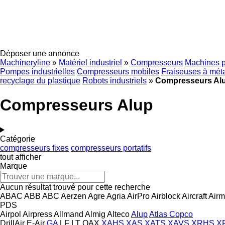
Déposer une annonce
Machineryline
»
Matériel industriel
»
Compresseurs
Machines p
Pompes industrielles
Compresseurs mobiles
Fraiseuses à mét
recyclage du plastique
Robots industriels
»
Compresseurs Al
Compresseurs Alup
Catégorie
compresseurs fixes
compresseurs portatifs
tout afficher
Marque
Aucun résultat trouvé pour cette recherche
ABAC
ABB
ABC
Aerzen
Agre
Agria
AirPro
Airblock
Aircraft
Air
PDS
Airpol
Airpress
Allmand
Almig
Alteco
Alup
Atlas Copco
DrillAir
E-Air
GA
LF
LT
QAX
XAHS
XAS
XATS
XAVS
XRHS
X