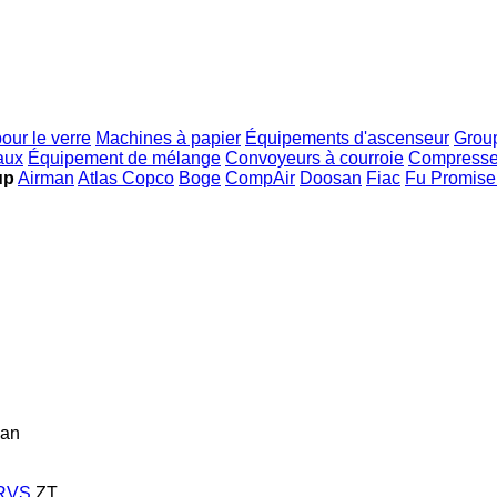
our le verre
Machines à papier
Équipements d'ascenseur
Group
aux
Équipement de mélange
Convoyeurs à courroie
Compresseu
up
Airman
Atlas Copco
Boge
CompAir
Doosan
Fiac
Fu Promise 
man
RVS
ZT