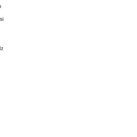
b
si
Hz