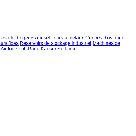
es électrogènes diesel
Tours à métaux
Centres d'usinage
rs fixes
Réservoirs de stockage industriel
Machines de
Air
Ingersoll Rand
Kaeser
Sullair
»