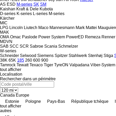
AS
ESD
M-series
SK
SM
Kaishan
Kraft & Dele
Kubota
D-series
K-series
L-series
M-series
Kärcher
MIC
LPG
Lincoln
Liutech
Maco
Mannesmann
Mark
Mattei
Mauguier
MAK
OMA
Omac
Paslode
Power System
PowerED
Remeza
Renner
MDVN
SAB
SCC
SCR
Sabroe
Scania
Schmelzer
W-series
Schneider
Selwood
Siemens
Spitzer
Stahlwerk
Stenhøj
Stiga
S
38K
65K
185
260
600
900
Tamrock
Tewatt
Texaco
Tiger
TyreON
Valpadana
Viber-System
tout afficher
Localisation
Rechercher dans un périmètre
Canada
Europe
Estonie
Pologne
Pays-Bas
République tchèque
tout afficher
autres