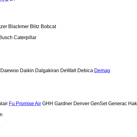
tzer
Blackmer
Blitz
Bobcat
Busch
Caterpillar
Daewoo
Daikin
Dalgakiran
DeWalt
Debica
Demag
lair
Fu Promise Air
GHH
Gardner Denver
GenSet
Generac
Hak
n
d