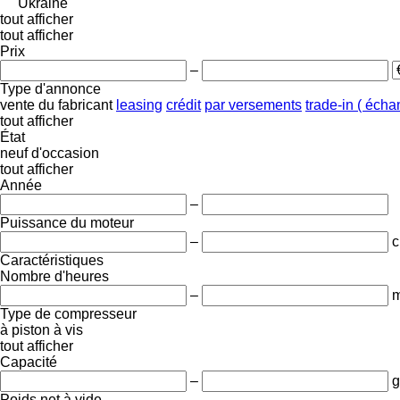
Ukraine
tout afficher
tout afficher
Prix
–
Type d'annonce
vente
du fabricant
leasing
crédit
par versements
trade-in ( éch
tout afficher
État
neuf
d'occasion
tout afficher
Année
–
Puissance du moteur
–
c
Caractéristiques
Nombre d'heures
–
m
Type de compresseur
à piston
à vis
tout afficher
Capacité
–
g
Poids net à vide