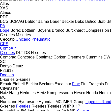
Atlas
XAS
Atmos
PDP
BCS
BOMAG
Baldor
Balma
Bauer
Becker
Beko
Betico
Biab
Bi
PA
Boge
Borec
Bottarini
Boyens
Bronco
Burckhardt Compression
C-series
M-series
Ceccato
Chicago Pneumatic
CPS
CompAir
C-series
DLT
DS
H-series
Comprag
Concorde
Contimac
Corken
Creemers
Cummins
DW
SC
Denyo
Deutz
F2L912
Doosan
B-series
G-series
Ecoair
Einhell
Elektra Beckum
Excalibur
Fiac
Fini
François
Friu
Citymaster
Hatz
Haug
Herkules
Hertz Kompressoren
Hesco
Honda
Horizo
MC
Hurricane
Hydrovane
Hyundai
IMC
IMER Group
Ingersoll Ran
G-series
P-series
R-series
T-series
VHP
XHP
Irmer+Elze
JW
Jenbacher
Joy
Jun-Air
KGK
Kaeser