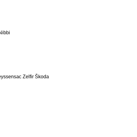
Nibbi
eyssensac
Zelfir
Škoda