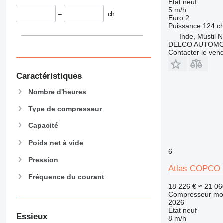
État
neuf
5 m/h
–
ch
Euro 2
Puissance
124 c
Inde, Mustil 
DELCO AUTOMO
Contacter le ven
Caractéristiques
Nombre d'heures
Type de compresseur
Capacité
Poids net à vide
6
Pression
Atlas COPCO
Fréquence du courant
18 226 €
≈ 21 06
Compresseur mob
2026
État
neuf
Essieux
8 m/h