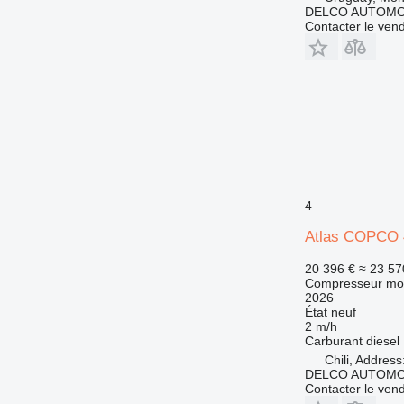
DELCO AUTOMO
Contacter le ven
4
Atlas COPCO
20 396 €
≈ 23 57
Compresseur mob
2026
État
neuf
2 m/h
Carburant
diesel
Chili, Addres
DELCO AUTOMO
Contacter le ven