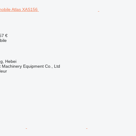
57 €
ile
g, Hebei
t Machinery Equipment Co., Ltd
deur