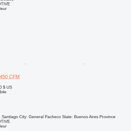
TIVE
deur
 450 CFM
0 $ US
ile
s: Santiago City: General Pacheco State: Buenos Aires Province
TIVE
deur