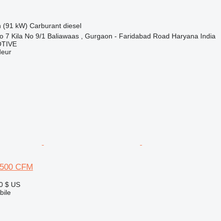
h (91 kW)
Carburant
diesel
No 7 Kila No 9/1 Baliawaas , Gurgaon - Faridabad Road Haryana India
TIVE
deur
 500 CFM
0 $ US
ile