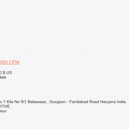
 450 CFM
0 $ US
ile
No 7 Kila No 9/1 Baliawaas , Gurgaon - Faridabad Road Haryana India
TIVE
deur