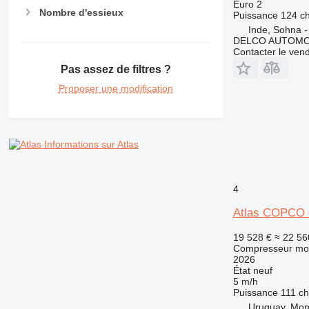
Euro 2
Nombre d'essieux
Puissance
124 c
Inde, Sohna 
DELCO AUTOMO
Contacter le ven
Pas assez de filtres ?
Proposer une modification
Informations sur Atlas
4
Atlas COPCO
19 528 €
≈ 22 56
Compresseur mob
2026
État
neuf
5 m/h
Puissance
111 ch
Uruguay, Mon