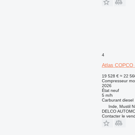
4
Atlas COPCO
19 528 €
≈ 22 56
Compresseur mob
2026
État
neuf
5 m/h
Carburant
diesel
Inde, Mustil 
DELCO AUTOMO
Contacter le ven