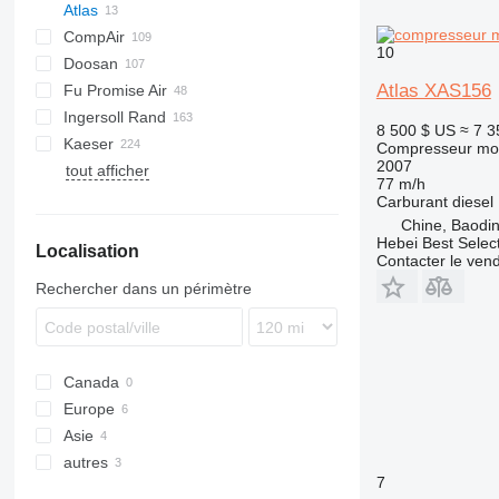
Atlas
DrillAir
CompAir
E-Air
XAS
PDP
PA
C-series
CPS
10
Doosan
GA
M-series
C-series
SC
F2L912
XAS 67
Atlas XAS156
Fu Promise Air
LF
DLT
B-series
Ingersoll Rand
LT
DS
G-series
MC
8 500 $ US
≈ 7 3
Kaeser
QAX
H-series
G-series
Compresseur mob
2007
tout afficher
XAHS
P-series
AS
D-series
MDVN
W-series
38K
77 m/h
XAS
R-series
ESD
K-series
65K
Carburant
diesel
XATS
T-series
M-series
L-series
185
Chine, Baodin
Hebei Best Selec
Localisation
XAVS
VHP
SK
M-series
260
Contacter le ven
XRHS
XHP
SM
600
Rechercher dans un périmètre
XRVS
900
ZT
Canada
Europe
Asie
Lituanie
autres
France
Inde
7
Espagne
Chine
Kenya