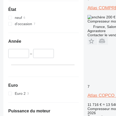
Atlas COMPR
État
200 
neuf
Compresseur mob
d'occasion
France, Salo
Agorastore
Contacter le ven
Année
–
Euro
7
Euro 2
Atlas COPCO
11 716 €
≈ 13 54
Compresseur mob
Puissance du moteur
2026