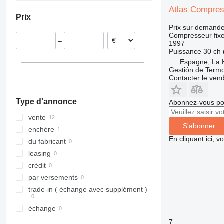
Italie
Uruguay
Atlas Compreso
Prix
Royaume-Uni
Chili
Prix sur demand
Compresseur fix
–
1997
Puissance
30 ch 
Espagne, La 
Gestión de Termo
Contacter le ven
Type d'annonce
Abonnez-vous pou
vente
S'abonner
enchère
En cliquant ici, 
du fabricant
leasing
crédit
par versements
trade-in ( échange avec supplément )
échange
7