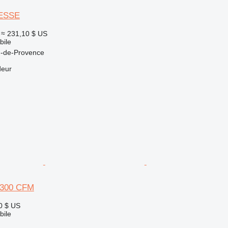
ESSE
€
≈ 231,10 $ US
ile
n-de-Provence
deur
 300 CFM
0 $ US
ile