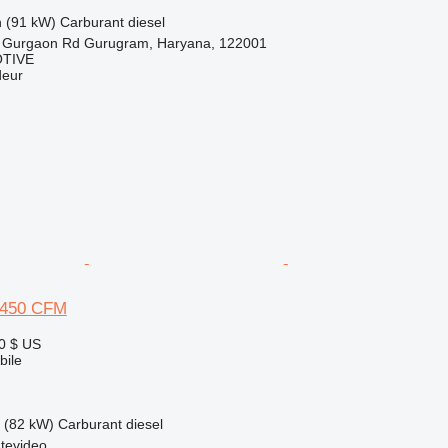
h (91 kW)
Carburant
diesel
- Gurgaon Rd Gurugram, Haryana, 122001
TIVE
deur
 450 CFM
0 $ US
ile
 (82 kW)
Carburant
diesel
tevideo