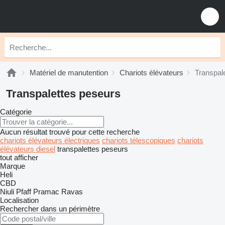
Matériel de manutention
Chariots élévateurs
Transpal
Transpalettes peseurs
Catégorie
Aucun résultat trouvé pour cette recherche
chariots élévateurs électriques
chariots télescopiques
chariots
élévateurs diesel
transpalettes peseurs
tout afficher
Marque
Heli
CBD
Niuli
Pfaff
Pramac
Ravas
Localisation
Rechercher dans un périmètre