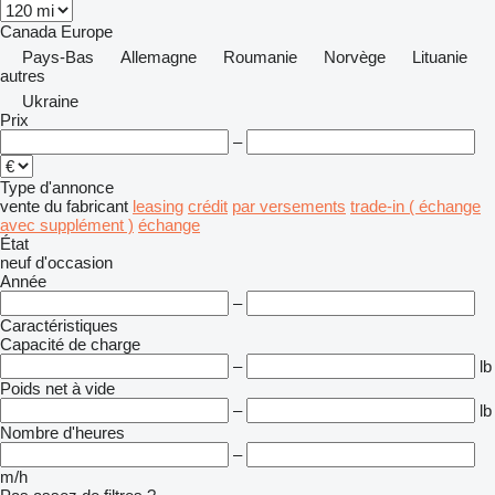
Canada
Europe
Pays-Bas
Allemagne
Roumanie
Norvège
Lituanie
autres
Ukraine
Prix
–
Type d'annonce
vente
du fabricant
leasing
crédit
par versements
trade-in ( échange
avec supplément )
échange
État
neuf
d'occasion
Année
–
Caractéristiques
Capacité de charge
–
lb
Poids net à vide
–
lb
Nombre d'heures
–
m/h