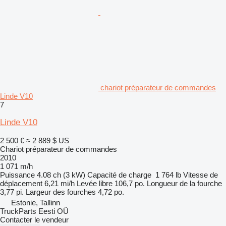
chariot préparateur de commandes
Linde V10
7
Linde V10
2 500 €
≈ 2 889 $ US
Chariot préparateur de commandes
2010
1 071 m/h
Puissance
4.08 ch (3 kW)
Capacité de charge
1 764 lb
Vitesse de
déplacement
6,21 mi/h
Levée libre
106,7 po.
Longueur de la fourche
3,77 pi.
Largeur des fourches
4,72 po.
Estonie, Tallinn
TruckParts Eesti OÜ
Contacter le vendeur