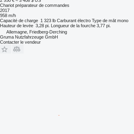
2 950 €
≈ 3 408 $ US
Chariot préparateur de commandes
2017
958 m/h
Capacité de charge
1 323 lb
Carburant
électro
Type de mât
mono
Hauteur de levée
3,28 pi.
Longueur de la fourche
3,77 pi.
Allemagne, Friedberg-Derching
Gruma Nutzfahrzeuge GmbH
Contacter le vendeur