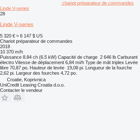
chariot préparateur de commandes
Linde V-series
28
Linde V-series
5 320 €
≈ 6 147 $ US
Chariot préparateur de commandes
2018
10 370 m/h
Puissance
8.84 ch (6.5 kW)
Capacité de charge
2 646 lb
Carburant
électro
Vitesse de déplacement
6,84 mi/h
Type de mât
triplex
Levée
libre
70,87 po.
Hauteur de levée
19,08 pi.
Longueur de la fourche
2,62 pi.
Largeur des fourches
4,72 po.
Croatie, Koprivnica
UniCredit Leasing Croatia d.o.o.
Contacter le vendeur