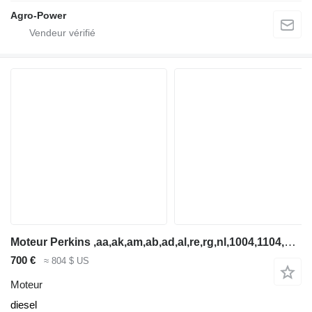
Agro-Power
Moteur Perkins ,aa,ak,am,ab,ad,al,re,rg,nl,1004,1104,cat 3054,cat 3054c,jcb dis pour tractopelle
700 €
≈ 804 $ US
Moteur
diesel