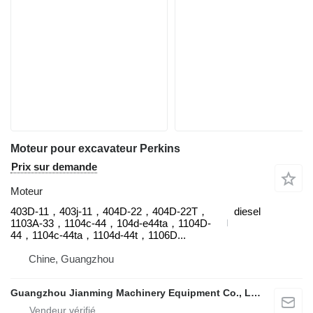
Moteur pour excavateur Perkins
Prix sur demande
Moteur
403D-11，403j-11，404D‑22，404D‑22T，
diesel
1103A-33，1104c-44，104d-e44ta，1104D-
44，1104c-44ta，1104d-44t，1106D...
Chine, Guangzhou
Guangzhou Jianming Machinery Equipment Co., Ltd.