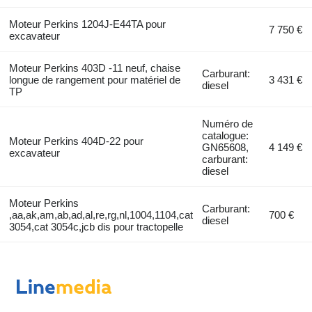
Moteur Perkins 1204J-E44TA pour
7 750 €
excavateur
Moteur Perkins 403D -11 neuf, chaise
Carburant:
longue de rangement pour matériel de
3 431 €
diesel
TP
Numéro de
catalogue:
Moteur Perkins 404D-22 pour
GN65608,
4 149 €
excavateur
carburant:
diesel
Moteur Perkins
Carburant:
,aa,ak,am,ab,ad,al,re,rg,nl,1004,1104,cat
700 €
diesel
3054,cat 3054c,jcb dis pour tractopelle