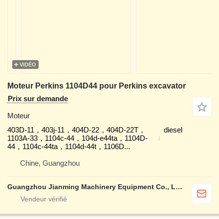
VIDÉO
Moteur Perkins 1104D44 pour Perkins excavator
Prix sur demande
Moteur
403D-11，403j-11，404D‑22，404D‑22T，
diesel
1103A-33，1104c-44，104d-e44ta，1104D-
44，1104c-44ta，1104d-44t，1106D...
Chine, Guangzhou
Guangzhou Jianming Machinery Equipment Co., Ltd.