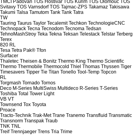
TMCI Padovan
TOS Hostivař
TOS Kuřim
TOS Olomouc
TOS
Svitavy
TOS Varnsdorf
TOS
Tajmac-ZPS
Takamaz
Takisawa
Takumi
Talsa
Tamutom
Tank
Tank
Tatra
TW
Tauring
Taurus
Taylor
Tecalemit
Techkon
TechnologieCNC
Technopack
Tecna
Tecnodom
Tecnoma
Tedsan
TehnoMashStroy
Teka
Tekna
Teksan
Telestack
Telstar
Terberg
Terex
820
RL
Tesa
Tetra Pak®
Tfon
Surfacer
Thaletec
Theisen & Bonitz
Thermo King
Thermo Scientific
Thermo
Thermobile
Thermocold
Thiel
Thomas
Thyssen
Tiger
Timesavers
Tipper Tie
Titan
Tonello
Tool-Temp
Topcon
RL
Torgmash
Tornado
Tornos
Deco
M-Series
MultiSwiss
Multideco
R-Series
T-Series
Toshiba
Total
Tower Light
VB
VT
Townsend
Tox
Toyota
Proace
Tracto-Technik
Trak-Met
Trane
Tranemo
Transfluid
Transmatic
Transnorm
Transpak
Traub
TNK
TNL
Treif
Trennjaeger
Trens
Tria
Trime