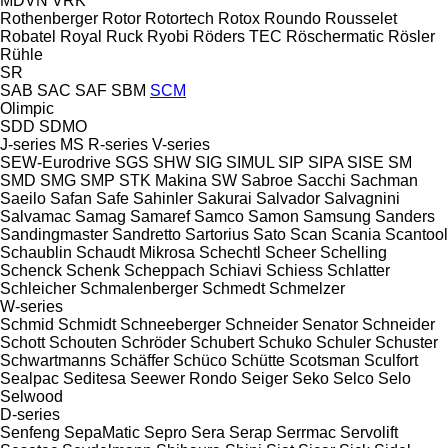
MDVN
VRK
Rothenberger
Rotor
Rotortech
Rotox
Roundo
Rousselet
Robatel
Royal
Ruck
Ryobi
Röders TEC
Röschermatic
Rösler
Rühle
SR
SAB
SAC
SAF
SBM
SCM
Olimpic
SDD
SDMO
J-series
MS
R-series
V-series
SEW-Eurodrive
SGS
SHW
SIG
SIMUL
SIP
SIPA
SISE
SM
SMD
SMG
SMP
STK Makina
SW
Sabroe
Sacchi
Sachman
Saeilo
Safan
Safe
Sahinler
Sakurai
Salvador
Salvagnini
Salvamac
Samag
Samaref
Samco
Samon
Samsung
Sanders
Sandingmaster
Sandretto
Sartorius
Sato
Scan
Scania
Scantool
Schaublin
Schaudt Mikrosa
Schechtl
Scheer
Schelling
Schenck
Schenk
Scheppach
Schiavi
Schiess
Schlatter
Schleicher
Schmalenberger
Schmedt
Schmelzer
W-series
Schmid
Schmidt
Schneeberger
Schneider Senator
Schneider
Schott
Schouten
Schröder
Schubert
Schuko
Schuler
Schuster
Schwartmanns
Schäffer
Schüco
Schütte
Scotsman
Sculfort
Sealpac
Seditesa
Seewer Rondo
Seiger
Seko
Selco
Selo
Selwood
D-series
Senfeng
SepaMatic
Sepro
Sera
Serap
Serrmac
Servolift