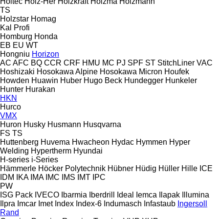
Holtec
Holz-Her
Holzkraft
Holzma
Holzmann
TS
Holzstar
Homag
Kal
Profi
Homburg
Honda
EB
EU
WT
Hongniu
Horizon
AC
AFC
BQ
CCR
CRF
HMU
MC
PJ
SPF
ST
StitchLiner
VAC
Hoshizaki
Hosokawa Alpine
Hosokawa Micron
Houfek
Howden
Huawin
Huber
Hugo Beck
Hundegger
Hunkeler
Hunter
Hurakan
HKN
Hurco
VMX
Huron
Husky
Husmann
Husqvarna
FS
TS
Huttenberg
Huvema
Hwacheon
Hydac
Hymmen
Hyper
Welding
Hypertherm
Hyundai
H-series
i-Series
Hämmerle
Höcker Polytechnik
Hübner
Hüdig
Hüller Hille
ICE
IDM
IKA
IMA
IMC
IMS
IMT
IPC
PW
ISG Pack
IVECO
Ibarmia
Iberdrill
Ideal
Iemca
Ilapak
Illumina
Ilpra
Imcar
Imet
Index
Index-6
Indumasch
Infastaub
Ingersoll
Rand