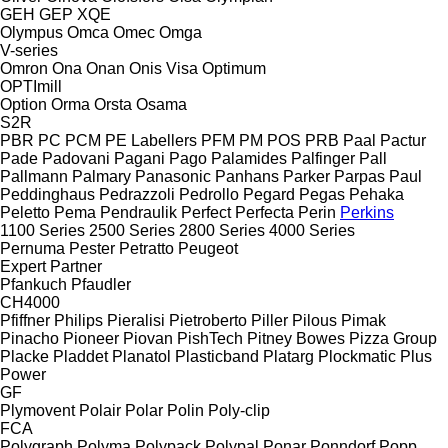
GEH
GEP
XQE
Olympus
Omca
Omec
Omga
V-series
Omron
Ona
Onan
Onis Visa
Optimum
OPTImill
Option
Orma
Orsta
Osama
S2R
PBR
PC
PCM
PE Labellers
PFM
PM
POS
PRB
Paal
Pactur
Pade
Padovani
Pagani
Pago
Palamides
Palfinger
Pall
Pallmann
Palmary
Panasonic
Panhans
Parker
Parpas
Paul
Peddinghaus
Pedrazzoli
Pedrollo
Pegard
Pegas
Pehaka
Peletto
Pema
Pendraulik
Perfect
Perfecta
Perin
Perkins
1100 Series
2500 Series
2800 Series
4000 Series
Pernuma
Pester
Petratto
Peugeot
Expert
Partner
Pfankuch
Pfaudler
CH4000
Pfiffner
Philips
Pieralisi
Pietroberto
Piller
Pilous
Pimak
Pinacho
Pioneer
Piovan
PishTech
Pitney Bowes
Pizza Group
Placke
Pladdet
Planatol
Plasticband
Platarg
Plockmatic
Plus
Power
GF
Plymovent
Polair
Polar
Polin
Poly-clip
FCA
Polygraph
Polyma
Polypack
Polypal
Ponar
Ponndorf
Popp