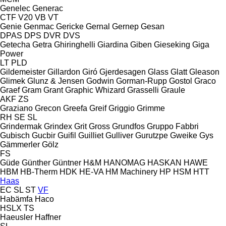
Genelec
Generac
CTF
V20
VB
VT
Genie
Genmac
Gericke
Gernal
Gernep
Gesan
DPAS
DPS
DVR
DVS
Getecha
Getra
Ghiringhelli
Giardina
Giben
Gieseking
Giga
Power
LT
PLD
Gildemeister
Gillardon
Giró
Gjerdesagen
Glass
Glatt
Gleason
Glimek
Glunz & Jensen
Godwin
Gorman-Rupp
Gostol
Graco
Graef
Gram
Grant
Graphic Whizard
Grasselli
Graule
AKF
ZS
Graziano
Grecon
Greefa
Greif
Griggio
Grimme
RH
SE
SL
Grindermak
Grindex
Grit
Gross
Grundfos
Gruppo Fabbri
Gubisch
Gucbir
Guifil
Guilliet
Gulliver
Gurutzpe
Gweike
Gys
Gämmerler
Gölz
FS
Güde
Günther
Güntner
H&M
HANOMAG
HASKAN
HAWE
HBM
HB‑Therm
HDK
HE-VA
HM Machinery
HP
HSM
HTT
Haas
EC
SL
ST
VF
Habämfa
Haco
HSLX
TS
Haeusler
Haffner