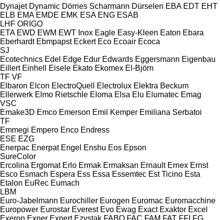
Dynajet
Dynamic
Dörries Scharmann
Dürselen
EBA
EDT
EHT
ELB
EMA
EMDE
EMK
ESA ENG
ESAB
LHF
ORIGO
ETA
EWD
EWM
EWT Inox
Eagle
Easy-Kleen
Eaton
Ebara
Eberhardt
Ebmpapst
Eckert
Eco
Ecoair
Ecoca
SJ
Ecotechnics
Edel
Edge
Edur
Edwards
Eggersmann
Eigenbau
Eillert
Einhell
Eisele
Ekato
Ekomex
El-Björn
TF
VF
Elbaron
Elcon
ElectroQuell
Electrolux
Elektra Beckum
Ellerwerk
Elmo Rietschle
Eloma
Elsa
Elu
Elumatec
Emag
VSC
Emake3D
Emco
Emerson
Emil Kemper
Emiliana Serbatoi
TF
Emmegi
Empero
Enco
Endress
ESE
EZG
Enerpac
Enerpat
Engel
Enshu
Eos
Epson
SureColor
Ercolina
Ergomat
Erlo
Ermak
Ermaksan
Ernault
Ernex
Ernst
Esco
Esmach
Espera
Ess
Essa
Essemtec
Est Ticino
Esta
Etalon
EuRec
Eumach
LBM
Euro-Jabelmann
Eurochiller
Eurogen
Euromac
Euromacchine
Europower
Eurostar
Everest
Evo
Ewag
Exact
Exaktor
Excel
Exeron
Exner
Expert
Ezystak
FABO
FAC
FAM
FAT
FFI
FG