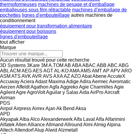
thermoformeuses
machines de pesage et d'emballage
emballeuses sous film rétractable
machines d’emballage de
pochettes
lignes d'embouteillage
autres machines de
conditionnement
équipement pour transformation alimentaire
équipement pour boissons
lignes d'embouteillage
tout afficher
Marque
Aucun résultat trouvé pour cette recherche
3D Systems
3Kare
3M
A.TOM
AB
ABA
ABAC
ABB
ABC
ABG
ABL
ACM
AEG
AES
AGT
AL-KO
AMA
AMS
AMT
AP
APV
ARO
ASM
ATS
AVK
AVR
AVS
AXA
AZ
AZO
Abat
Abene
AccuteX
Accuway
Aciera
Adast Maxima
Adige
Adira
Aermec
Aeromatic
Aerzen
Affeldt
Agathon
Agfa
Aggreko
Agie Charmilles
Agie
Agilent
Agre
AgroVolt
Aguilar y Salas
Aida
AirPro
Aircraft
Airman
PDS
Airpol
Airpress
Airrex
Ajan
Ak Bend
Aksa
APD
Akyapak
Alba
Alco
Alexanderwerk
Alfa Laval
Alfa
Alfarimini
Alfatek
Allen
Alliance
Allmand
Allround
Almi
Almig
Alpina
Altech
Altendorf
Alup
Alwid
Alzmetall