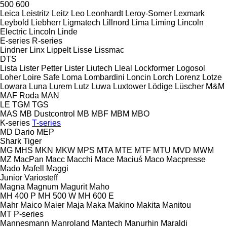
500
600
Leica
Leistritz
Leitz
Leo
Leonhardt
Leroy-Somer
Lexmark
Leybold
Liebherr
Ligmatech
Lillnord
Lima
Liming
Lincoln
Electric
Lincoln
Linde
E-series
R-series
Lindner
Linx
Lippelt
Lisse
Lissmac
DTS
Lista
Lister Petter
Lister
Liutech
Lleal
Lockformer
Logosol
Loher
Loire Safe
Loma
Lombardini
Loncin
Lorch
Lorenz
Lotze
Lowara
Luna
Lurem
Lutz
Luwa
Luxtower
Lödige
Lüscher
M&M
MAF Roda
MAN
LE
TGM
TGS
MAS
MB Dustcontrol
MB
MBF
MBM
MBO
K-series
T-series
MD Dario
MEP
Shark
Tiger
MG
MHS
MKN
MKW
MPS
MTA
MTE
MTF
MTU
MVD
MWM
MZ
MacPan
Macc
Macchi
Mace
Maciuś
Maco
Macpresse
Mado
Mafell
Maggi
Junior
Variosteff
Magna
Magnum
Magurit
Maho
MH 400 P
MH 500 W
MH 600 E
Mahr
Maico
Maier
Maja
Maka
Makino
Makita
Manitou
MT
P-series
Mannesmann
Manroland
Mantech
Manurhin
Maraldi