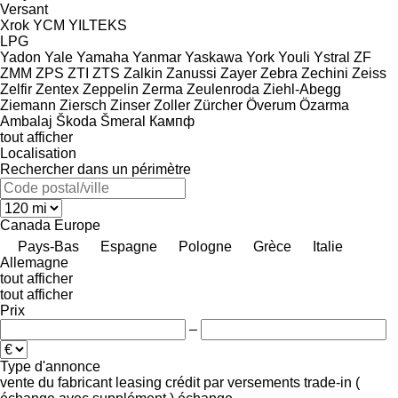
Versant
Xrok
YCM
YILTEKS
LPG
Yadon
Yale
Yamaha
Yanmar
Yaskawa
York
Youli
Ystral
ZF
ZMM
ZPS
ZTI
ZTS
Zalkin
Zanussi
Zayer
Zebra
Zechini
Zeiss
Zelfir
Zentex
Zeppelin
Zerma
Zeulenroda
Ziehl-Abegg
Ziemann
Ziersch
Zinser
Zoller
Zürcher
Överum
Özarma
Ambalaj
Škoda
Šmeral
Кампф
tout afficher
Localisation
Rechercher dans un périmètre
Canada
Europe
Pays-Bas
Espagne
Pologne
Grèce
Italie
Allemagne
tout afficher
tout afficher
Prix
–
Type d'annonce
vente
du fabricant
leasing
crédit
par versements
trade-in (