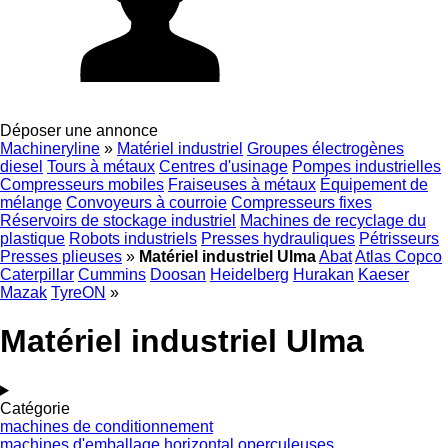
Déposer une annonce
Machineryline
»
Matériel industriel
Groupes électrogènes
diesel
Tours à métaux
Centres d'usinage
Pompes industrielles
Compresseurs mobiles
Fraiseuses à métaux
Équipement de
mélange
Convoyeurs à courroie
Compresseurs fixes
Réservoirs de stockage industriel
Machines de recyclage du
plastique
Robots industriels
Presses hydrauliques
Pétrisseurs
Presses plieuses
»
Matériel industriel Ulma
Abat
Atlas Copco
Caterpillar
Cummins
Doosan
Heidelberg
Hurakan
Kaeser
Mazak
TyreON
»
Matériel industriel Ulma
Catégorie
machines de conditionnement
machines d'emballage horizontal
operculeuses