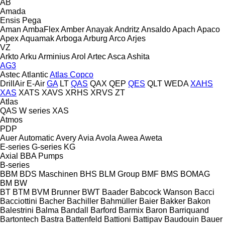
AB
Amada
Ensis
Pega
Aman
AmbaFlex
Amber
Anayak
Andritz
Ansaldo
Apach
Apaco
Apex
Aquamak
Arboga
Arburg
Arco
Arjes
VZ
Arkto
Arku
Arminius
Arol
Artec
Asca
Ashita
AG3
Astec
Atlantic
Atlas Copco
DrillAir
E-Air
GA
LT
QAS
QAX
QEP
QES
QLT
WEDA
XAHS
XAS
XATS
XAVS
XRHS
XRVS
ZT
Atlas
QAS
W series
XAS
Atmos
PDP
Auer
Automatic
Avery
Avia
Avola
Awea
Aweta
E-series
G-series
KG
Axial
BBA Pumps
B-series
BBM
BDS Maschinen
BHS
BLM Group
BMF
BMS
BOMAG
BM
BW
BT
BTM
BVM Brunner
BWT
Baader
Babcock Wanson
Bacci
Bacciottini
Bacher
Bachiller
Bahmüller
Baier
Bakker
Bakon
Balestrini
Balma
Bandall
Barford
Barmix
Baron
Barriquand
Bartontech
Bastra
Battenfeld
Battioni
Battipav
Baudouin
Bauer