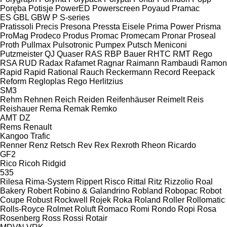
Poręba
Potisje
PowerED
Powerscreen
Poyaud
Pramac
ES
GBL
GBW
P
S-series
Pratissoli
Precis
Presona
Pressta Eisele
Prima Power
Prisma
ProMag
Prodeco
Produs
Promac
Promecam
Pronar
Proseal
Proth
Pullmax
Pulsotronic
Pumpex
Putsch Meniconi
Putzmeister
QJ
Quaser
RAS
RBP Bauer
RHTC
RMT Rego
RSA
RUD
Radax
Rafamet
Ragnar
Raimann
Rambaudi
Ramon
Rapid
Rapid
Rational
Rauch
Reckermann
Record
Reepack
Reform
Regloplas
Rego Herlitzius
SM3
Rehm
Rehnen
Reich
Reiden
Reifenhäuser
Reimelt
Reis
Reishauer
Rema
Remak
Remko
AMT
DZ
Rems
Renault
Kangoo
Trafic
Renner
Renz
Retsch
Rev
Rex
Rexroth
Rheon
Ricardo
GF2
Rico
Ricoh
Ridgid
535
Rilesa
Rima-System
Rippert
Risco
Rittal
Ritz
Rizzolio
Roal
Bakery
Robert
Robino & Galandrino
Robland
Robopac
Robot
Coupe
Robust
Rockwell
Rojek
Roka
Roland
Roller
Rollomatic
Rolls-Royce
Rolmet
Roluft
Romaco
Romi
Rondo
Ropi
Rosa
Rosenberg
Ross
Rossi
Rotair