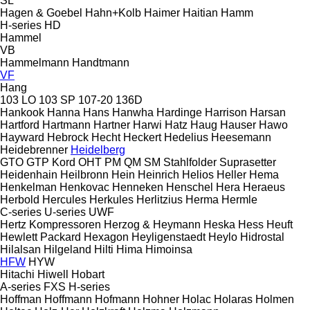
SL
Hagen & Goebel
Hahn+Kolb
Haimer
Haitian
Hamm
H-series
HD
Hammel
VB
Hammelmann
Handtmann
VF
Hang
103 LO
103 SP
107-20
136D
Hankook
Hanna
Hans
Hanwha
Hardinge
Harrison
Harsan
Hartford
Hartmann
Hartner
Harwi
Hatz
Haug
Hauser
Hawo
Hayward
Hebrock
Hecht
Heckert
Hedelius
Heesemann
Heidebrenner
Heidelberg
GTO
GTP
Kord
OHT
PM
QM
SM
Stahlfolder
Suprasetter
Heidenhain
Heilbronn
Hein
Heinrich
Helios
Heller
Hema
Henkelman
Henkovac
Henneken
Henschel
Hera
Heraeus
Herbold
Hercules
Herkules
Herlitzius
Herma
Hermle
C-series
U-series
UWF
Hertz Kompressoren
Herzog & Heymann
Heska
Hess
Heuft
Hewlett Packard
Hexagon
Heyligenstaedt
Heylo
Hidrostal
Hilalsan
Hilgeland
Hilti
Hima
Himoinsa
HFW
HYW
Hitachi
Hiwell
Hobart
A-series
FXS
H-series
Hoffman
Hoffmann
Hofmann
Hohner
Holac
Holaras
Holmen