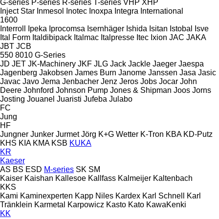
G-series
P-series
R-series
T-series
VHP
XHP
Inject Star
Inmesol
Inotec
Inoxpa
Integra
International
1600
Interroll
Ipeka
Iprocomsa
Isernhäger
Ishida
Isitan
Istobal
Isve
Ital Form
Italdibipack
Italmac
Italpresse
Itec
Ixion
JAC
JAKA
JBT
JCB
550
8010
G-Series
JD
JET
JK-Machinery
JKF
JLG
Jack
Jackle
Jaeger
Jaespa
Jagenberg
Jakobsen
James Burn
Janome
Janssen
Jasa
Jasic
Javac
Javo
Jema
Jenbacher
Jenz
Jeros
Jobs
Jocar
John
Deere
Johnford
Johnson Pump
Jones & Shipman
Joos
Jorns
Josting
Jouanel
Juaristi
Jufeba
Julabo
FC
Jung
HF
Jungner
Junker
Jurmet
Jörg
K+G Wetter
K-Tron
KBA
KD-Putz
KHS
KIA
KMA
KSB
KUKA
KR
Kaeser
AS
BS
ESD
M-series
SK
SM
Kaiser
Kaishan
Kallesoe
Kallfass
Kalmeijer
Kaltenbach
KKS
Kami
Kaminexperten
Kapp Niles
Kardex
Karl Schnell
Karl
Tränklein
Karmetal
Karpowicz
Kasto
Kato
KawaKenki
KK