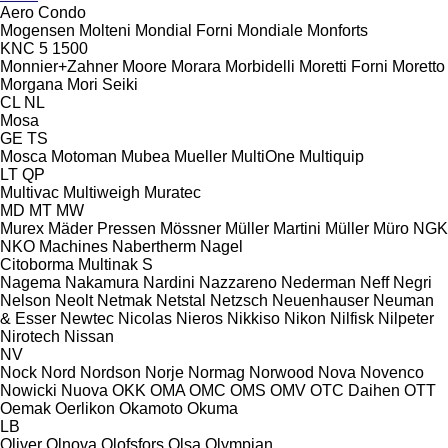
Aero
Condo
Mogensen
Molteni
Mondial Forni
Mondiale
Monforts
KNC 5 1500
Monnier+Zahner
Moore
Morara
Morbidelli
Moretti Forni
Moretto
Morgana
Mori Seiki
CL
NL
Mosa
GE
TS
Mosca
Motoman
Mubea
Mueller
MultiOne
Multiquip
LT
QP
Multivac
Multiweigh
Muratec
MD
MT
MW
Murex
Mäder Pressen
Mössner
Müller Martini
Müller
Müro
NGK
NKO Machines
Nabertherm
Nagel
Citoborma
Multinak S
Nagema
Nakamura
Nardini
Nazzareno
Nederman
Neff
Negri
Nelson
Neolt
Netmak
Netstal
Netzsch
Neuenhauser
Neuman
& Esser
Newtec
Nicolas
Nieros
Nikkiso
Nikon
Nilfisk
Nilpeter
Nirotech
Nissan
NV
Nock
Nord
Nordson
Norje
Normag
Norwood
Nova
Novenco
Nowicki
Nuova
OKK
OMA
OMC
OMS
OMV
OTC Daihen
OTT
Oemak
Oerlikon
Okamoto
Okuma
LB
Oliver
Olnova
Olofsfors
Olsa
Olympian