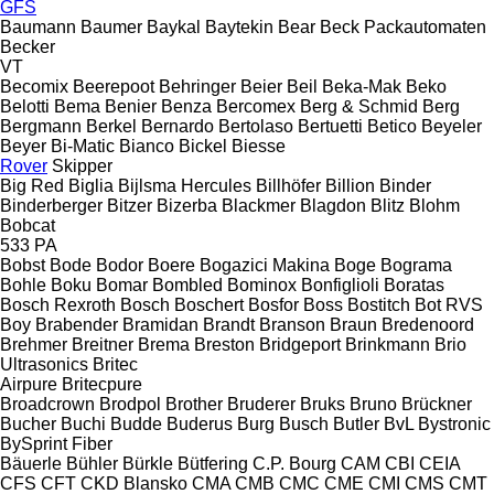
GFS
Baumann
Baumer
Baykal
Baytekin
Bear
Beck Packautomaten
Becker
VT
Becomix
Beerepoot
Behringer
Beier
Beil
Beka-Mak
Beko
Belotti
Bema
Benier
Benza
Bercomex
Berg & Schmid
Berg
Bergmann
Berkel
Bernardo
Bertolaso
Bertuetti
Betico
Beyeler
Beyer
Bi-Matic
Bianco
Bickel
Biesse
Rover
Skipper
Big Red
Biglia
Bijlsma Hercules
Billhöfer
Billion
Binder
Binderberger
Bitzer
Bizerba
Blackmer
Blagdon
Blitz
Blohm
Bobcat
533
PA
Bobst
Bode
Bodor
Boere
Bogazici Makina
Boge
Bograma
Bohle
Boku
Bomar
Bombled
Bominox
Bonfiglioli
Boratas
Bosch Rexroth
Bosch
Boschert
Bosfor
Boss
Bostitch
Bot RVS
Boy
Brabender
Bramidan
Brandt
Branson
Braun
Bredenoord
Brehmer
Breitner
Brema
Breston
Bridgeport
Brinkmann
Brio
Ultrasonics
Britec
Airpure
Britecpure
Broadcrown
Brodpol
Brother
Bruderer
Bruks
Bruno
Brückner
Bucher
Buchi
Budde
Buderus
Burg
Busch
Butler
BvL
Bystronic
BySprint Fiber
Bäuerle
Bühler
Bürkle
Bütfering
C.P. Bourg
CAM
CBI
CEIA
CFS
CFT
CKD Blansko
CMA
CMB
CMC
CME
CMI
CMS
CMT