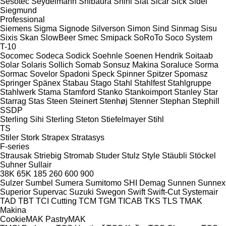
Sesotec
Seydelmann
Shibaura
Shini
Siat
Sicar
Sick
Sidel
Siegmund
Professional
Siemens
Sigma
Signode
Silverson
Simon
Sind
Sinmag
Sisu
Sixis
Skan
SlowBeer
Smec
Smipack
SoRoTo
Soco System
T-10
Socomec
Sodeca
Sodick
Soehnle
Soenen Hendrik
Soitaab
Solar
Solaris
Sollich
Somab
Sonsuz Makina
Soraluce
Sorma
Sormac
Sovelor
Spadoni
Speck
Spinner
Spitzer
Spomasz
Springer
Spänex
Stabau
Stago
Stahl
Stahlfest
Stahlgruppe
Stahlwerk
Stama
Stamford
Stanko
Stankoimport
Stanley
Star
Starrag
Stas
Steen
Steinert
Stenhøj
Stenner
Stephan
Stephill
SSDP
Sterling Sihi
Sterling
Steton
Stiefelmayer
Stihl
TS
Stiler
Stork
Strapex
Stratasys
F-series
Strausak
Striebig
Stromab
Studer
Stulz
Style
Stäubli
Stöckel
Suhner
Sullair
38K
65K
185
260
600
900
Sulzer
Sumbel
Sumera
Sumitomo SHI Demag
Sunnen
Sunnex
Superior
Supervac
Suzuki
Swegon
Swift
Swift-Cut
Systemair
TAD
TBT
TCI Cutting
TCM
TGM
TICAB
TKS
TLS
TMAK
Makina
CookieMAK
PastryMAK