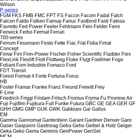
Wilson
P-series
FGM
FKS
FMB
FMC
FPT
FS
Faccin
Facom
Fadal
Falch
Falcon
Faldo
Falken
Famup
Fanuc
Fastbind
Fasti
Fatosa
Favretto
Fed Power
Feeler
Fehlmann
Fein
Felder
Femi
Fenwick
Ferbo
Fermat
Ferrari
700-series
Ferrum
Fessmann
Festo
Fette
Fiac
Fiat
Fidia
Fimal
Concept
Fimar
Fini
Finn-Power
Fischer
Fisher Scientific
Fladder
Flex
FlexLink
Flexlift
Flott
Flottweg
Fluke
Flygt
Foellmer
Fogo
Foliant
Fom Industrie
Fomaco
Ford
FDT
Transit
Forest
Format 4
Forte
Fortuna
Forus
HB
Foster
Framar
Franke
Franz
Freund
Frewitt
Frey
F-Line
Friedrich
Friggi
Fristam
Fritsch
Fronius
Fryma
Fu Promise Air
Fuji
Fujifilm
Fujikura
Full
Funke
Futura
GBC
GE
GEA
GER
GF
GHH
GMG
GMP
GUK
GWK
Gabbiani
Gai
Gallus
EM
Gamma
Gannomat
Gantenbein
Garant
Gardner Denver
Garo
Gaser
Gasparini
Gastrorag
Geba
Geho
Geibel & Hotz
Geiger
Geka
Geko
Gema
Geminis
GenPower
GenSet
MCM