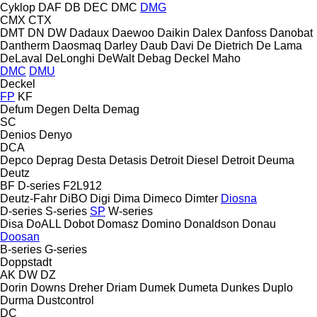
Cyklop
DAF
DB
DEC
DMC
DMG
CMX
CTX
DMT
DN
DW
Dadaux
Daewoo
Daikin
Dalex
Danfoss
Danobat
Dantherm
Daosmaq
Darley
Daub
Davi
De Dietrich
De Lama
DeLaval
DeLonghi
DeWalt
Debag
Deckel Maho
DMC
DMU
Deckel
FP
KF
Defum
Degen
Delta
Demag
SC
Denios
Denyo
DCA
Depco
Deprag
Desta
Detasis
Detroit Diesel
Detroit
Deuma
Deutz
BF
D-series
F2L912
Deutz-Fahr
DiBO
Digi
Dima
Dimeco
Dimter
Diosna
D-series
S-series
SP
W-series
Disa
DoALL
Dobot
Domasz
Domino
Donaldson
Donau
Doosan
B-series
G-series
Doppstadt
AK
DW
DZ
Dorin
Downs
Dreher
Driam
Dumek
Dumeta
Dunkes
Duplo
Durma
Dustcontrol
DC