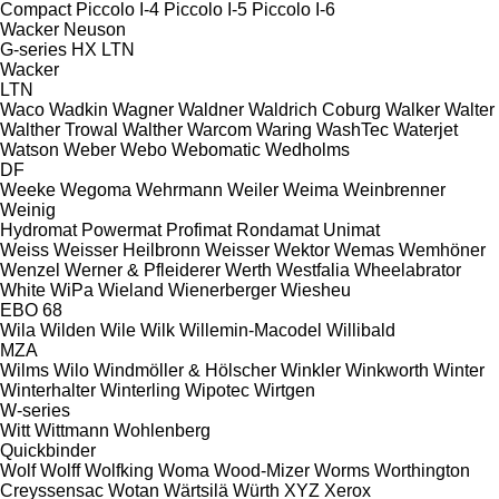
Compact
Piccolo I-4
Piccolo I-5
Piccolo I-6
Wacker Neuson
G-series
HX
LTN
Wacker
LTN
Waco
Wadkin
Wagner
Waldner
Waldrich Coburg
Walker
Walter
Walther Trowal
Walther
Warcom
Waring
WashTec
Waterjet
Watson
Weber
Webo
Webomatic
Wedholms
DF
Weeke
Wegoma
Wehrmann
Weiler
Weima
Weinbrenner
Weinig
Hydromat
Powermat
Profimat
Rondamat
Unimat
Weiss
Weisser Heilbronn
Weisser
Wektor
Wemas
Wemhöner
Wenzel
Werner & Pfleiderer
Werth
Westfalia
Wheelabrator
White
WiPa
Wieland
Wienerberger
Wiesheu
EBO 68
Wila
Wilden
Wile
Wilk
Willemin-Macodel
Willibald
MZA
Wilms
Wilo
Windmöller & Hölscher
Winkler
Winkworth
Winter
Winterhalter
Winterling
Wipotec
Wirtgen
W-series
Witt
Wittmann
Wohlenberg
Quickbinder
Wolf
Wolff
Wolfking
Woma
Wood-Mizer
Worms
Worthington
Creyssensac
Wotan
Wärtsilä
Würth
XYZ
Xerox