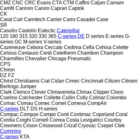
CMZ
CNC
CRC Evans
CTA
CTM
Caffini
Caljan
Camam
Camfil
Cannon
Canon
Caprari
Captok
CK
Carat
Carl
Carnitech
Carrier
Carro
Casadei
Case
SR
Casolin
Castolin Eutectic
Caterpillar
120
160
315
320
330
365
C-series
DE
D series
E-series
G-
series
GC
M-series
V-series
Cazeneuve
Cebora
Ceccato
Cedima
Cefla
Cehisa
Celette
Celsius
Centauro
Cerdi
Cetetherm
Chambon
Champion
Charmilles
Chevalier
Chicago Pneumatic
CPS
Chiron
DZ
FZ
Christ
Christiaens
Ciat
Cidan
Cimec
Cincinnati
Citizen
Citroen
Berlingo
Jumper
Clark
Clemco
Clever
Climaveneta
Climax
Clipper
Cloos
Coelmo
Colchester
Collette
Collin
Colly
Colmar
Colombo
Comac
Comau
Comec
Comet
Comeva
CompAir
C-series
DLT
DS
H-series
Compac
Compas
Compo
Conti
Contimac
Copeland
Coral
Cordia
Corghi
Cornell
Correa
Costa Levigatrici
Courtoy
Creemers
Crison
Crisswood
Crizaf
Cryovac
Csepel
Ctek
Cummins
C-series
KTA