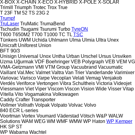
X-BOX
X-CHAIN
X-ECO
X-HYBRID
X-POLE
X-SOLAR
Trimill
Triumph
Trotec
Trox
True
T 23F
TM 52
TS 23G 2
Trumpf
TruLaser
TruMatic
TrumaBend
Tschudin
Tsugami
Tsurumi
Turbo
TyreON
T600
T650M2
T700
T1000
TC
TL
TSC
Tünkers
UWM
Uchida
Uhlmann
Ulma
Ulmia
Ultra
Unex
Unicraft
Uniforest
Union
BFT 90/3
Unisign
Universal
Unox
Untha
Urban
Urschel
Ursus
Ursviken
Uzma
Uğurmak
VDF Boehringer
VEB Polygraph
VEB
VEM
VG
VMA-Getzmann
VMI
VTM Group
Vacuubrand
Vacuumatic
Vaillant
Val.Mec
Valmet
Valtra
Van Trier
Vanderlande
Varimixer
Variovac
Varisco
Varpe
Vecoplan
Velati
Vemag
Venjakob
Verdés
Veriforce
Vertongen
Vibra Schultheis
Victoria
Videojet
Viessmann
Viet
Viper
Viscom
Viscon
Vision Wide
Visser
Vitap
Vitella
Vito
Vogamakina
Volkswagen
Caddy
Crafter
Transporter
Vollmer
Vollrath
Volpak
Volpato
Volvac
Volvo
840
ECR
L-series
Voortman
Vortex
Voumard
Väderstad
Vötsch
W&P
WALW
Solutions
WAM
WEG
WM
WMF
WMW
WP Haton
WP Kemper
HK
SP
ST
WP
Wabama
Wachtel