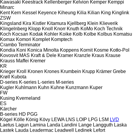
Kawasaki
Keestrack
Kellenberger
Kelvion
Kemper
Kemppi
Minarc
Kent
Kern
Kessel
Keyence
Kiheung
Kilia
Kilian
King
Kinglink
ZSW
Kingsland
Kira
Kistler
Kitamura
Kjellberg
Klein
Klieverik
Klingelnberg
Klopp
Knoll
Knorr
Knuth
KoMo
Koch Technik
Koch
Kocsan
Kodak
Kohler
Koike
Kolb
Kolbe
Kolbus
Komatsu
Komax
Komori
Komplet
Komptech
Crambo
Terminator
Kondia
Koni
Konica Minolta
Koppens
Kornit
Kosme
Kotło-Pol
Kovosvit MAS
Kraft & Dele
Kramer
Kranzle
Kraus
Krause
Krauss Maffei
Kremer
KR
Krieger
Kroll
Kronen
Krones
Krumbein
Krupp
Krämer Grebe
Krøll
Kubota
D-series
K-series
L-series
M-series
Kugler
Kuhlmann
Kuhn
Kuhne
Kunzmann
Kuper
FW
Kusing
Kverneland
ES
Kärcher
B-series
HD
PGG
Kögel
Kölle
König
Kövy
LEWA
LNS
LOIP
LPG
LSM
LVD
Laetus
Lagun
Lamina
Landa
Landini
Lange
Langguth
Laska
Lastek
Lauda
Leadermac
Leadwell
Ledinek
Lefort