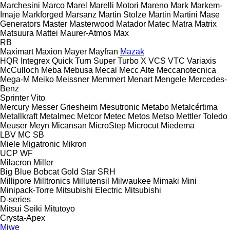
Marchesini
Marco
Marel
Marelli Motori
Mareno
Mark
Markem-
Imaje
Markforged
Marsanz
Martin Stolze
Martin
Martini
Mase
Generators
Master
Masterwood
Matador
Matec
Matra
Matrix
Matsuura
Mattei
Maurer-Atmos
Max
RB
Maximart
Maxion
Mayer
Mayfran
Mazak
HQR
Integrex
Quick Turn
Super Turbo X
VCS
VTC
Variaxis
McCulloch
Meba
Mebusa
Mecal
Mecc Alte
Meccanotecnica
Mega-M
Meiko
Meissner
Memmert
Menart
Mengele
Mercedes-
Benz
Sprinter
Vito
Mercury
Messer Griesheim
Mesutronic
Metabo
Metalcértima
Metallkraft
Metalmec
Metcor
Metec
Metos
Metso
Mettler Toledo
Meuser
Meyn
Micansan
MicroStep
Microcut
Miedema
LBV
MC
SB
Miele
Migatronic
Mikron
UCP
WF
Milacron
Miller
Big Blue
Bobcat
Gold Star
SRH
Millipore
Milltronics
Millutensil
Milwaukee
Mimaki
Mini
Minipack-Torre
Mitsubishi Electric
Mitsubishi
D-series
Mitsui Seiki
Mitutoyo
Crysta-Apex
Miwe