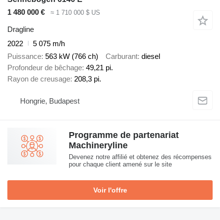
1 480 000 €
≈ 1 710 000 $ US
Dragline
2022
5 075 m/h
Puissance
563 kW (766 ch)
Carburant
diesel
Profondeur de bêchage
49,21 pi.
Rayon de creusage
208,3 pi.
Hongrie, Budapest
Programme de partenariat
Machineryline
Devenez notre affilié et obtenez des récompenses
pour chaque client amené sur le site
Voir l'offre