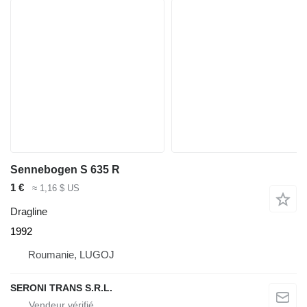
Sennebogen S 635 R
1 €
≈ 1,16 $ US
Dragline
1992
Roumanie, LUGOJ
SERONI TRANS S.R.L.