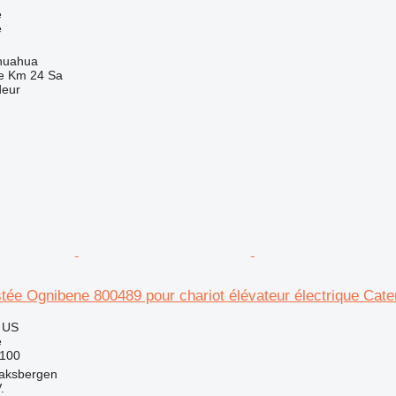
e
e
huahua
e Km 24 Sa
deur
stée Ognibene 800489 pour chariot élévateur électrique Cat
 US
e
100
aksbergen
.