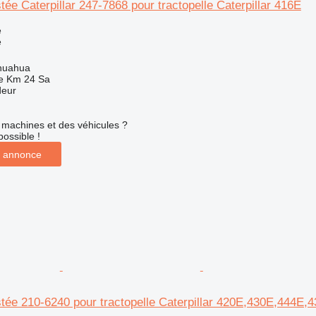
stée Caterpillar 247-7868 pour tractopelle Caterpillar 416E
e
e
huahua
e Km 24 Sa
deur
machines et des véhicules ?
possible !
 annonce
stée 210-6240 pour tractopelle Caterpillar 420E,430E,444E,