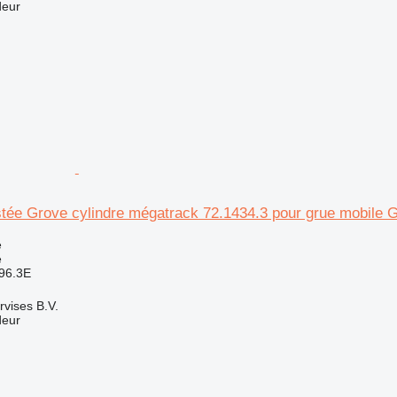
deur
stée Grove cylindre mégatrack 72.1434.3 pour grue mobile 
e
e
296.3E
rvises B.V.
deur