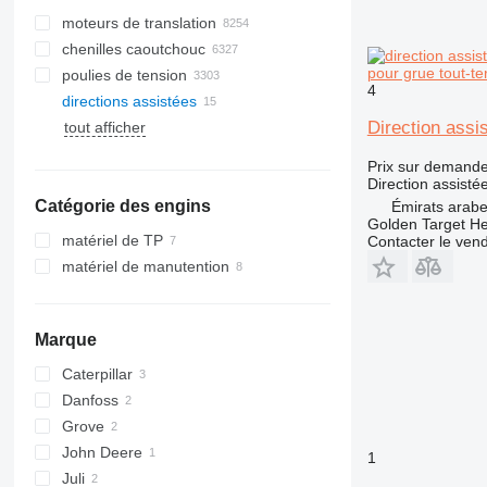
moteurs de translation
chenilles caoutchouc
pour grue tout-t
poulies de tension
chenilles en caoutchouc
4
directions assistées
chaînes de chenille
Direction assi
tout afficher
chenilles en acier
patins de chenille
Prix sur demand
systèmes de chenilles
Direction assisté
Catégorie des engins
patins de chenille en caoutchouc
Émirats arabe
Golden Target H
matériel de TP
Contacter le ven
matériel de manutention
excavateurs
grues
chariots élévateurs
tractopelles
engins de travaux publics
grues mobiles
chariots élévateurs diesel
Marque
grues tout-terrain
finisseurs
chariots élévateurs électriques
Caterpillar
BB
chariots préparateurs de
Danfoss
416
commandes
Grove
420
chariots rétractables
John Deere
430
GMK
gerbeurs
1
Juli
432