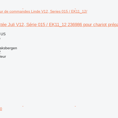
eur de commandes Linde V12, Series 015 / EK11_12/
stée Juli V12, Série 015 / EK11_12 236986 pour chariot pr
 US
e
aksbergen
.
deur
10