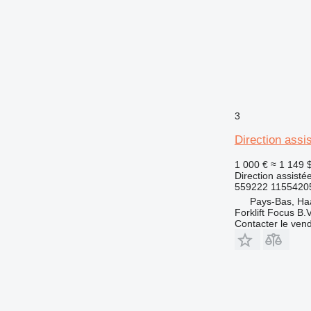
3
Direction assi
1 000 €
≈ 1 149 
Direction assisté
559222 1155420
Pays-Bas, Ha
Forklift Focus B.V
Contacter le ven