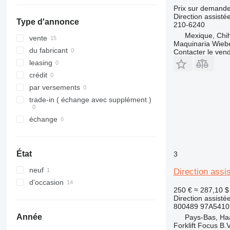
Prix sur demand
Direction assisté
Type d'annonce
210-6240
Mexique, Chi
vente
Maquinaria Wieb
du fabricant
Contacter le ven
leasing
crédit
par versements
trade-in ( échange avec supplément )
échange
État
3
neuf
Direction assi
d'occasion
250 €
≈ 287,10 $
Direction assisté
800489 97A5410
Année
Pays-Bas, Ha
Forklift Focus B.V