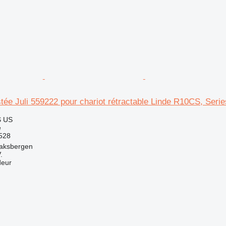
stée Juli 559222 pour chariot rétractable Linde R10CS, Seri
$ US
e
528
aksbergen
.
deur