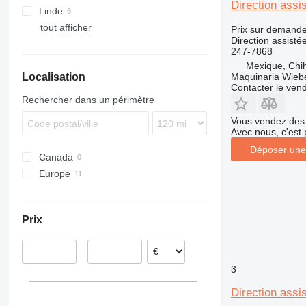
Direction assi
Linde
444
tout afficher
EP
E-series
ATF
Prix sur demand
Direction assisté
L-series
247-7868
R-series
Mexique, Chi
Localisation
V-series
Maquinaria Wieb
Contacter le ven
Rechercher dans un périmètre
Vous vendez des 
Avec nous, c'est 
Déposer une
Canada
Europe
Pays-Bas
Roumanie
Prix
Pologne
Italie
–
Espagne
3
Direction assi