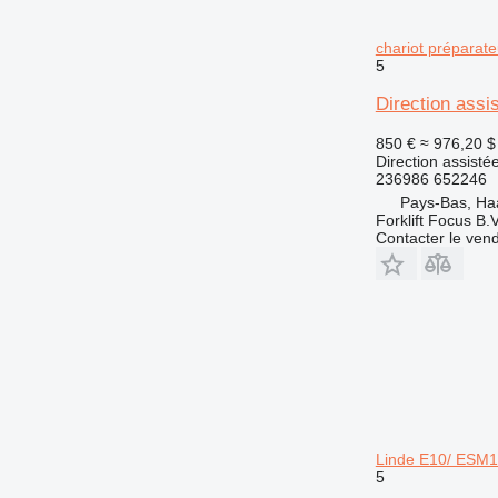
chariot préparat
5
Direction assi
850 €
≈ 976,20 $
Direction assisté
236986 652246
Pays-Bas, Ha
Forklift Focus B.V
Contacter le ven
Linde E10/ ESM
5