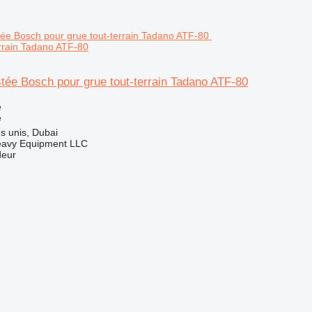
errain Tadano ATF-80
stée Bosch pour grue tout-terrain Tadano ATF-80
e
e
s unis, Dubai
eavy Equipment LLC
deur