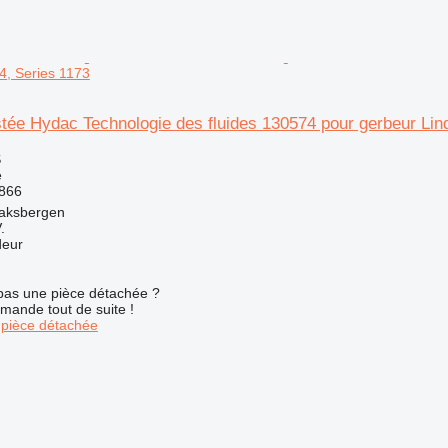
4, Series 1173
stée Hydac Technologie des fluides 130574 pour gerbeur Lin
S
e
866
aksbergen
.
deur
pas une pièce détachée ?
mande tout de suite !
pièce détachée