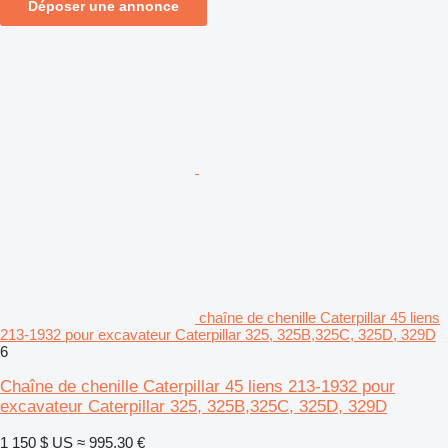
Déposer une annonce
chaîne de chenille Caterpillar 45 liens
213-1932 pour excavateur Caterpillar 325, 325B,325C, 325D, 329D
6
Chaîne de chenille Caterpillar 45 liens 213-1932 pour
excavateur Caterpillar 325, 325B,325C, 325D, 329D
1 150 $ US
≈ 995,30 €