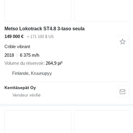
Metso Lokotrack ST4.8 3-taso seula
149 000 €
≈ 171 100 $ US
Crible vibrant
2018
6 375 m/h
Volume du réservoir
264,9 pi³
Finlande, Kruunupyy
Kenttäsepät Oy