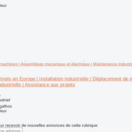
deur
achines | Assemblage mécanique et électrique | Maintenance industriel
triels en Europe | Installation industrielle | Déplacement d
dustrielle | Assistance aux projets
e
striel
galhos
deur
r recevoir de nouvelles annonces de cette rubrique