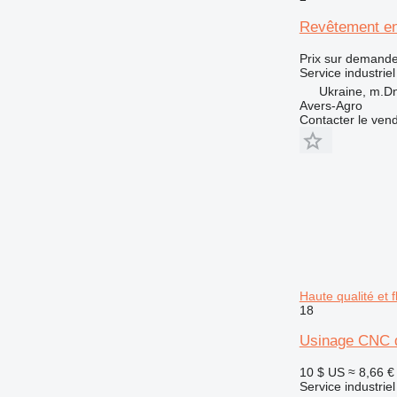
Revêtement en
Prix sur demand
Service industriel
Ukraine, m.Dn
Avers-Agro
Contacter le ven
Haute qualité et fl
18
Usinage CNC de 
10 $ US
≈ 8,66 €
Service industriel