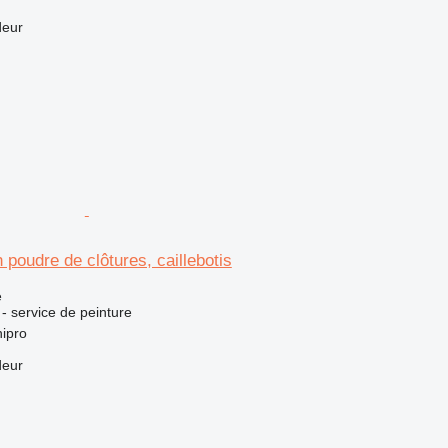
deur
poudre de clôtures, caillebotis
e
 - service de peinture
ipro
deur