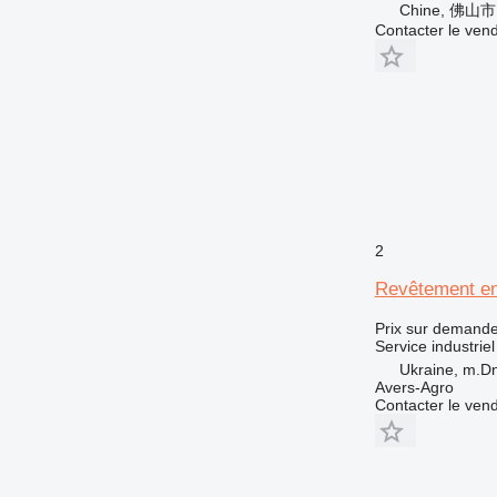
Chine, 佛山市
Contacter le ven
2
Revêtement en 
Prix sur demand
Service industriel
Ukraine, m.Dn
Avers-Agro
Contacter le ven