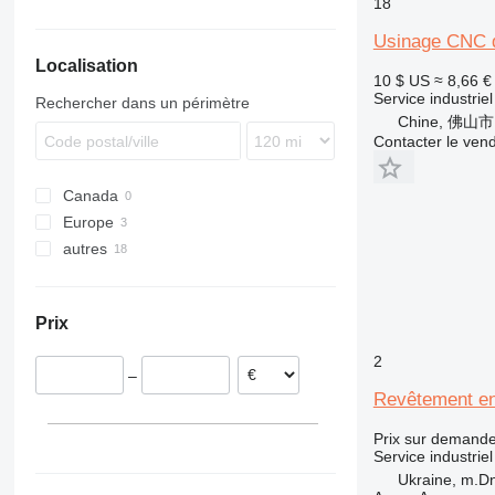
18
CTX
Usinage CNC de 
Localisation
10 $ US
≈ 8,66 €
Service industriel
Rechercher dans un périmètre
Chine, 佛山市
Contacter le ven
Canada
Europe
autres
Pologne
Portugal
Ukraine
Prix
2
–
Revêtement en
Prix sur demand
Service industriel
Ukraine, m.Dn