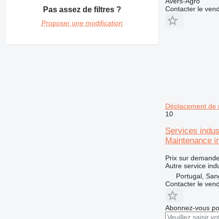
Avers-Agro
Contacter le ven
Pas assez de filtres ?
Proposer une modification
Déplacement de m
10
Services indus
Maintenance in
Prix sur demand
Autre service indu
Portugal, San
Contacter le ven
Abonnez-vous pou