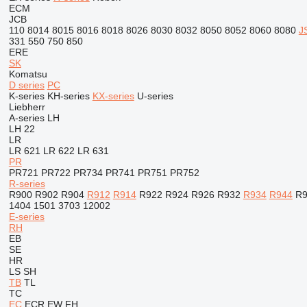
ECM
JCB
110
8014
8015
8016
8018
8026
8030
8032
8050
8052
8060
8080
J
331
550
750
850
ERE
SK
Komatsu
D series
PC
K-series
KH-series
KX-series
U-series
Liebherr
A-series
LH
LH 22
LR
LR 621
LR 622
LR 631
PR
PR721
PR722
PR734
PR741
PR751
PR752
R-series
R900
R902
R904
R912
R914
R922
R924
R926
R932
R934
R944
R9
1404
1501
3703
12002
E-series
RH
EB
SE
HR
LS
SH
TB
TL
TC
EC
ECR
EW
FH