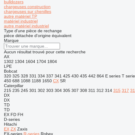
bulldozers
chargeuses construction
chargeuses sur chenilles
autre matériel TP
matériel industriel
autre matériel industriel
Type d'une pièce de rechange
pièce détachée d'origine
équivalent
Marque
Aucun résultat trouvé pour cette recherche
AX
1302
1304
1604
1704
1804
LPE
Bobcat
320
325
328
331
334
337
341
425
430
435
442
864
E series
T seri
450
688
1088
1188
1650
CX
SR
Caterpillar
215
235
245
301
302
303
304
305
307
308
311
312
314
315
317
31
DX
DX
TD
TD
EX
FD
FH
D-series
Hitachi
EX
ZX
Zaxis
EX-series
R-series
Robex