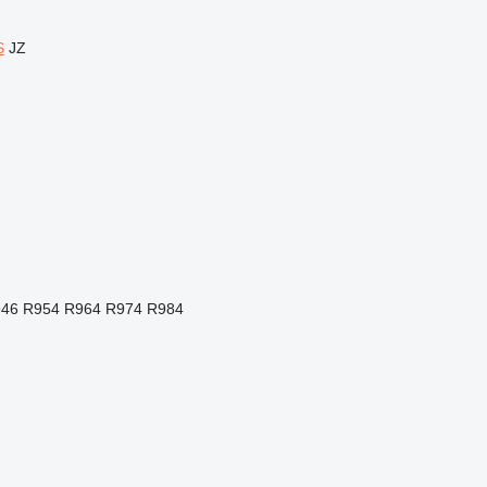
S
JZ
46
R954
R964
R974
R984