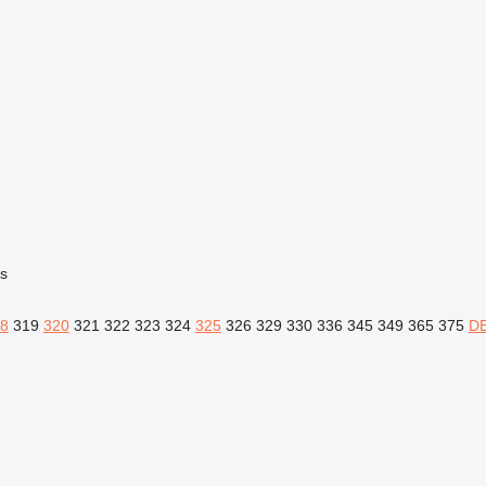
es
8
319
320
321
322
323
324
325
326
329
330
336
345
349
365
375
D