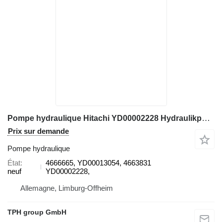
Pompe hydraulique Hitachi YD00002228 Hydraulikpumpe K7SP36/K7V28, 4666665, YD00013054, 466 pour excavateur Hitachi ZX75US-5, ZX85USB-5A, ZX85-5, ZX85USB-6
Prix sur demande
Pompe hydraulique
État
4666665, YD00013054, 4663831
neuf
YD00002228,
Allemagne, Limburg-Offheim
TPH group GmbH