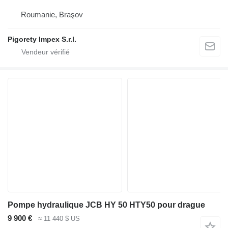
Roumanie, Braşov
Pigorety Impex S.r.l.
Pompe hydraulique JCB HY 50 HTY50 pour drague
9 900 €
≈ 11 440 $ US