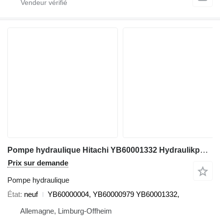
Pompe hydraulique Hitachi YB60001332 Hydraulikpumpe YB60000004, YB60000979, Hitachi ZX190W pour excavateur Hitachi ZX190W-5B
Prix sur demande
Pompe hydraulique
État
neuf
YB60000004, YB60000979 YB60001332,
Allemagne, Limburg-Offheim