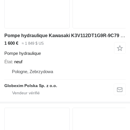
Pompe hydraulique Kawasaki K3V112DT1G9R-9C79 pour matériel de TP JCB JS200
1 600 €
≈ 1 849 $ US
Pompe hydraulique
État
neuf
Pologne, Zebrzydowa
Globexim Polska Sp. z o.o.