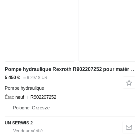
Pompe hydraulique Rexroth R902207252 pour matériel de TP
5 450 €
≈ 6 297 $ US
Pompe hydraulique
État
neuf
R902207252
Pologne, Orzesze
UN SERWIS 2