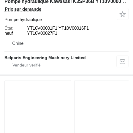
Pompe hydraulique Kawasaki K3SP36B YT10V00001F1 pour midi pelle Kobelco 70SR ,SK70SR‑2 ,75SR ,80CS
Prix sur demande
Pompe hydraulique
État
YT10V00001F1 YT10V00016F1
neuf
YT10V00027F1
Chine
Belparts Engineering Machinery Limited