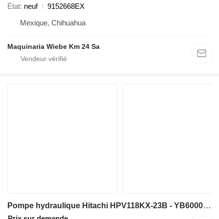
État
neuf
9152668EX
Mexique, Chihuahua
Maquinaria Wiebe Km 24 Sa
Pompe hydraulique Hitachi HPV118KX-23B - YB60001371 pour excavateur Hitachi ZX225-6 ZX225US-6
Prix sur demande