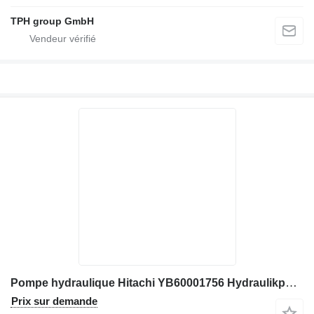
TPH group GmbH
Pompe hydraulique Hitachi YB60001756 Hydraulikpumpe, YB60001350, YB60001755, Hitachi ZX190 pour excavateur Hitachi ZX190
Prix sur demande