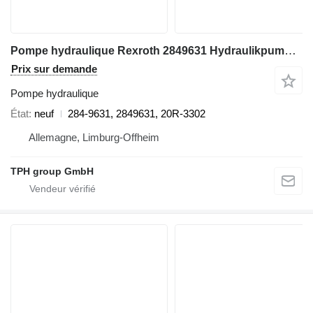
Pompe hydraulique Rexroth 2849631 Hydraulikpumpe, 20R-3302, Caterpillar 797F, 797, 797B 284-9631 pour tombereau articulé Caterpillar 797F, 797, 797B
Prix sur demande
Pompe hydraulique
État
neuf
284-9631, 2849631, 20R-3302
Allemagne, Limburg-Offheim
TPH group GmbH