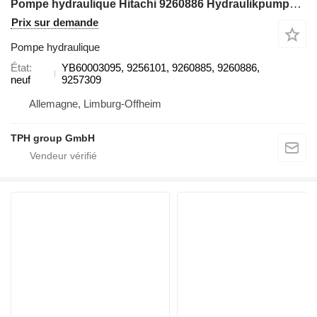
Pompe hydraulique Hitachi 9260886 Hydraulikpumpe HPV145, YB60003095, 9257309, 9260885 Hit pour excavateur Hitachi ZX330-3, ZX350LC-3
Prix sur demande
Pompe hydraulique
État
YB60003095, 9256101, 9260885, 9260886,
neuf
9257309
Allemagne, Limburg-Offheim
TPH group GmbH