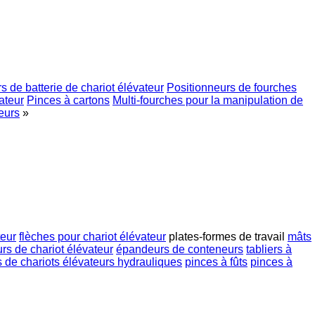
 de batterie de chariot élévateur
Positionneurs de fourches
ateur
Pinces à cartons
Multi-fourches pour la manipulation de
eurs
»
teur
flèches pour chariot élévateur
plates-formes de travail
mâts
urs de chariot élévateur
épandeurs de conteneurs
tabliers à
 de chariots élévateurs hydrauliques
pinces à fûts
pinces à