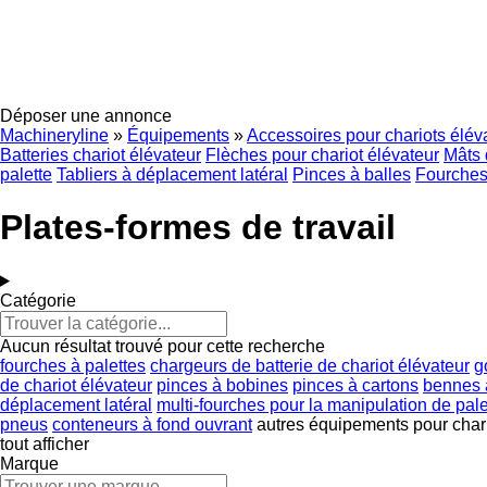
Déposer une annonce
Machineryline
»
Équipements
»
Accessoires pour chariots élév
Batteries chariot élévateur
Flèches pour chariot élévateur
Mâts 
palette
Tabliers à déplacement latéral
Pinces à balles
Fourches
Plates-formes de travail
Catégorie
Aucun résultat trouvé pour cette recherche
fourches à palettes
chargeurs de batterie de chariot élévateur
g
de chariot élévateur
pinces à bobines
pinces à cartons
bennes 
déplacement latéral
multi-fourches pour la manipulation de pale
pneus
conteneurs à fond ouvrant
autres équipements pour chari
tout afficher
Marque