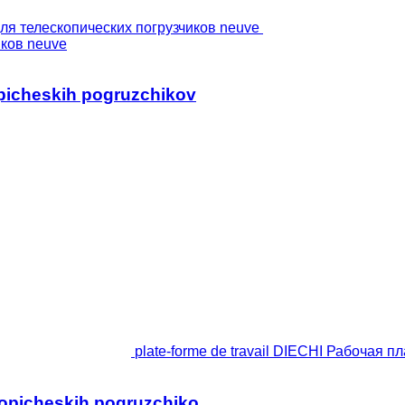
иков neuve
opicheskih pogruzchikov
plate-forme de travail DIECHI Рабочая 
kopicheskih pogruzchiko