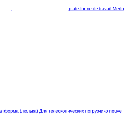
plate-forme de travail Merlo
платформа (люлька) Для телескопических погрузчико neuve