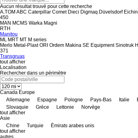
Aucun résultat trouvé pour cette recherche
A.TOM
ABC
Caterpillar
Comet
Dieci
Digmaq
Düvelsdorf
Eichin
450
MAN
MCMS Warka
Magni
RTH
Manitou
ML
MRT
MT
M series
Merlo
Metal-Plast
ORI
Ordem Makina
SE Equipment
Sinotruk 
371
Transgruas
tout afficher
Localisation
Rechercher dans un périmètre
Canada
Europe
Allemagne
Espagne
Pologne
Pays-Bas
Italie
Slovaquie
Grèce
Lettonie
Norvège
tout afficher
Asie
Chine
Turquie
Émirats arabes unis
tout afficher
autres