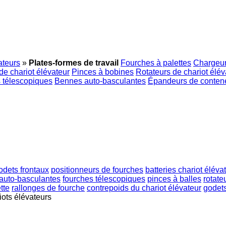
ateurs
»
Plates-formes de travail
Fourches à palettes
Chargeurs
de chariot élévateur
Pinces à bobines
Rotateurs de chariot élév
 télescopiques
Bennes auto-basculantes
Épandeurs de conten
odets frontaux
positionneurs de fourches
batteries chariot éléva
auto-basculantes
fourches télescopiques
pinces à balles
rotate
tte
rallonges de fourche
contrepoids du chariot élévateur
godets
ots élévateurs