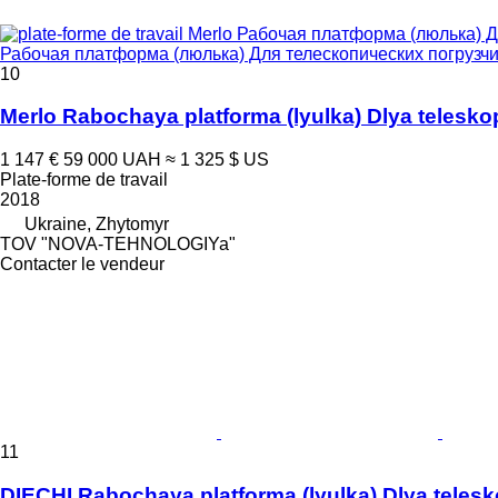
Рабочая платформа (люлька) Для телескопических погрузч
10
Merlo Rabochaya platforma (lyulka) Dlya telesk
1 147 €
59 000 UAH
≈ 1 325 $ US
Plate-forme de travail
2018
Ukraine, Zhytomyr
TOV "NOVA-TEHNOLOGIYa"
Contacter le vendeur
11
DIECHI Rabochaya platforma (lyulka) Dlya teles