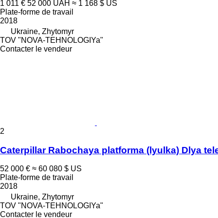
1 011 €
52 000 UAH
≈ 1 168 $ US
Plate-forme de travail
2018
Ukraine, Zhytomyr
TOV "NOVA-TEHNOLOGIYa"
Contacter le vendeur
2
Caterpillar Rabochaya platforma (lyulka) Dlya t
52 000 €
≈ 60 080 $ US
Plate-forme de travail
2018
Ukraine, Zhytomyr
TOV "NOVA-TEHNOLOGIYa"
Contacter le vendeur