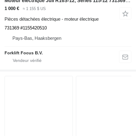
Moteur électrique Juli R16S-12, Series 115-12 731369 pour matériel de manutention Linde R16S-12, Series 115-12
1 000 €
≈ 1 155 $ US
Pièces détachées électrique - moteur électrique
731369 #1155420510
Pays-Bas, Haaksbergen
Forklift Focus B.V.