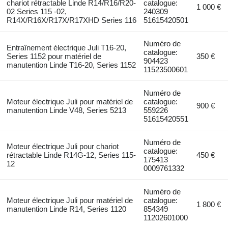
chariot rétractable Linde R14/R16/R20-
catalogue:
1 000 €
02 Series 115 -02,
240309
R14X/R16X/R17X/R17XHD Series 116
51615420501
Numéro de
Entraînement électrique Juli T16-20,
catalogue:
Series 1152 pour matériel de
350 €
904423
manutention Linde T16-20, Series 1152
11523500601
Numéro de
Moteur électrique Juli pour matériel de
catalogue:
900 €
manutention Linde V48, Series 5213
559226
51615420551
Numéro de
Moteur électrique Juli pour chariot
catalogue:
rétractable Linde R14G-12, Series 115-
450 €
175413
12
0009761332
Numéro de
Moteur électrique Juli pour matériel de
catalogue:
1 800 €
manutention Linde R14, Series 1120
854349
11202601000