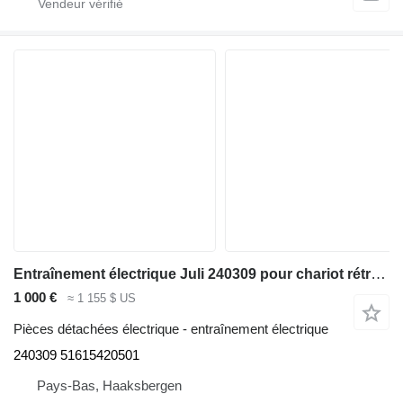
Entraînement électrique Juli 240309 pour chariot rétractable Linde R14/R16/R20-02 Series 115 -02, R14X/R16X/R17X/R17XHD Series 116
1 000 €
≈ 1 155 $ US
Pièces détachées électrique - entraînement électrique
240309 51615420501
Pays-Bas, Haaksbergen