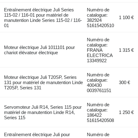
Entraînement électrique Juli Series
Numéro de
115-02 / 116-01 pour matériel de
catalogue:
1 100 €
manutention Linde Series 115-02 / 116-
382924
01
51615420510
Numéro de
catalogue:
Moteur électrique Juli 1011101 pour
FRANA
1 315 €
chariot élévateur électrique
ELECTRICA
13349922
Numéro de
Moteur électrique Juli T20SP, Series
catalogue:
131 pour matériel de manutention Linde
300 €
400430
T20SP, Series 131
0039761151
Numéro de
Servomoteur Juli R14, Series 115 pour
catalogue:
matériel de manutention Linde R14,
1 250 €
186422
Series 115
51615420508
Entraînement électrique Juli pour
Numéro de