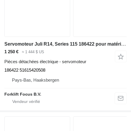
Servomoteur Juli R14, Series 115 186422 pour matériel de manutention Linde R14, Series 115
1 250 €
≈ 1 444 $ US
Pièces détachées électrique - servomoteur
186422 51615420508
Pays-Bas, Haaksbergen
Forklift Focus B.V.