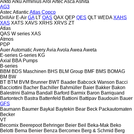
Arkto
Arku
Arminius
Arol
Artec
Asca
Ashita
AG3
Astec
Atlantic
Atlas Copco
DrillAir
E-Air
GA
LT
QAS
QAX
QEP
QES
QLT
WEDA
XAHS
XAS
XATS
XAVS
XRHS
XRVS
ZT
Atlas
QAS
W series
XAS
Atmos
PDP
Auer
Automatic
Avery
Avia
Avola
Awea
Aweta
E-series
G-series
KG
Axial
BBA Pumps
B-series
BBM
BDS Maschinen
BHS
BLM Group
BMF
BMS
BOMAG
BM
BW
BT
BTM
BVM Brunner
BWT
Baader
Babcock Wanson
Bacci
Bacciottini
Bacher
Bachiller
Bahmüller
Baier
Bakker
Bakon
Balestrini
Balma
Bandall
Barford
Barmix
Baron
Barriquand
Bartontech
Bastra
Battenfeld
Battioni
Battipav
Baudouin
Bauer
GFS
Baumann
Baumer
Baykal
Baytekin
Bear
Beck Packautomaten
Becker
VT
Becomix
Beerepoot
Behringer
Beier
Beil
Beka-Mak
Beko
Belotti
Bema
Benier
Benza
Bercomex
Berg & Schmid
Berg