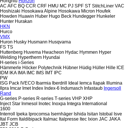
Hongniu
Horizon
AC
AFC
BQ
CCR
CRF
HMU
MC
PJ
SPF
ST
StitchLiner
VAC
Hoshizaki
Hosokawa Alpine
Hosokawa Micron
Houfek
Howden
Huawin
Huber
Hugo Beck
Hundegger
Hunkeler
Hunter
Hurakan
HKN
Hurco
VMX
Huron
Husky
Husmann
Husqvarna
FS
TS
Huttenberg
Huvema
Hwacheon
Hydac
Hymmen
Hyper
Welding
Hypertherm
Hyundai
H-series
i-Series
Hämmerle
Höcker Polytechnik
Hübner
Hüdig
Hüller Hille
ICE
IDM
IKA
IMA
IMC
IMS
IMT
IPC
PW
ISG Pack
IVECO
Ibarmia
Iberdrill
Ideal
Iemca
Ilapak
Illumina
Ilpra
Imcar
Imet
Index
Index-6
Indumasch
Infastaub
Ingersoll
Rand
G-series
P-series
R-series
T-series
VHP
XHP
Inject Star
Inmesol
Inotec
Inoxpa
Integra
International
1600
Interroll
Ipeka
Iprocomsa
Isernhäger
Ishida
Isitan
Istobal
Isve
Ital Form
Italdibipack
Italmac
Italpresse
Itec
Ixion
JAC
JAKA
JBT
JCB