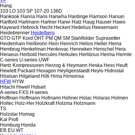
VF
Hang
103 LO
103 SP
107-20
136D
Hankook
Hanna
Hans
Hanwha
Hardinge
Harrison
Harsan
Hartford
Hartmann
Hartner
Harwi
Hatz
Haug
Hauser
Hawo
Hayward
Hebrock
Hecht
Heckert
Hedelius
Heesemann
Heidebrenner
Heidelberg
GTO
GTP
Kord
OHT
PM
QM
SM
Stahlfolder
Suprasetter
Heidenhain
Heilbronn
Hein
Heinrich
Helios
Heller
Hema
Hembrug
Henkelman
Henkovac
Henneken
Henschel
Hera
Heraeus
Herbold
Hercules
Herkules
Herlitzius
Herma
Hermle
C-series
U-series
UWF
Hertz Kompressoren
Herzog & Heymann
Heska
Hess
Heuft
Hewlett Packard
Hexagon
Heyligenstaedt
Heylo
Hidrostal
Hilalsan
Hilgeland
Hilti
Hima
Himoinsa
HFW
HYW
Hitachi
Hiwell
Hobart
A-series
FXS
H-series
Hoffman
Hoffmann
Hofmann
Hohner
Holac
Holaras
Holmen
Holtec
Holz-Her
Holzkraft
Holzma
Holzmann
TS
Holzstar
Homag
Kal
Profi
Homburg
Honda
EB
EU
WT