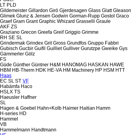
LT
PLD
Gildemeister
Gillardon
Giró
Gjerdesagen
Glass
Glatt
Gleason
Glimek
Glunz & Jensen
Godwin
Gorman-Rupp
Gostol
Graco
Graef
Gram
Grant
Graphic Whizard
Grasselli
Graule
AKF
ZS
Graziano
Grecon
Greefa
Greif
Griggio
Grimme
RH
SE
SL
Grindermak
Grindex
Grit
Gross
Grundfos
Gruppo Fabbri
Gubisch
Gucbir
Guifil
Guilliet
Gulliver
Gurutzpe
Gweike
Gys
Gämmerler
Gölz
FS
Güde
Günther
Güntner
H&M
HANOMAG
HASKAN
HAWE
HBM
HB‑Therm
HDK
HE-VA
HM Machinery
HP
HSM
HTT
Haas
EC
SL
ST
VF
Habämfa
Haco
HSLX
TS
Haeusler
Haffner
SL
Hagen & Goebel
Hahn+Kolb
Haimer
Haitian
Hamm
H-series
HD
Hammel
VB
Hammelmann
Handtmann