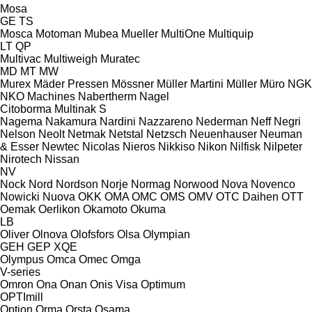
Mosa
GE
TS
Mosca
Motoman
Mubea
Mueller
MultiOne
Multiquip
LT
QP
Multivac
Multiweigh
Muratec
MD
MT
MW
Murex
Mäder Pressen
Mössner
Müller Martini
Müller
Müro
NGK
NKO Machines
Nabertherm
Nagel
Citoborma
Multinak S
Nagema
Nakamura
Nardini
Nazzareno
Nederman
Neff
Negri
Nelson
Neolt
Netmak
Netstal
Netzsch
Neuenhauser
Neuman
& Esser
Newtec
Nicolas
Nieros
Nikkiso
Nikon
Nilfisk
Nilpeter
Nirotech
Nissan
NV
Nock
Nord
Nordson
Norje
Normag
Norwood
Nova
Novenco
Nowicki
Nuova
OKK
OMA
OMC
OMS
OMV
OTC Daihen
OTT
Oemak
Oerlikon
Okamoto
Okuma
LB
Oliver
Olnova
Olofsfors
Olsa
Olympian
GEH
GEP
XQE
Olympus
Omca
Omec
Omga
V-series
Omron
Ona
Onan
Onis Visa
Optimum
OPTImill
Option
Orma
Orsta
Osama