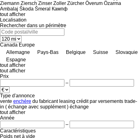
Ziemann
Ziersch
Zinser
Zoller
Zürcher
Överum
Özarma
Ambalaj
Škoda
Šmeral
Кампф
tout afficher
Localisation
Rechercher dans un périmètre
Canada
Europe
Allemagne
Pays-Bas
Belgique
Suisse
Slovaquie
Espagne
tout afficher
tout afficher
Prix
–
Type d'annonce
vente
enchère
du fabricant
leasing
crédit
par versements
trade-
in ( échange avec supplément )
échange
tout afficher
Année
–
Caractéristiques
Poids net à vide