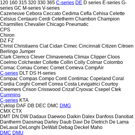
120
160
315
320
330
365
C-series
DE
D series
E-series
G-
series
GC
M-series
V-series
Cazeneuve
Cebora
Ceccato
Cedima
Cefla
Cehisa
Celette
Celsius
Centauro
Cerdi
Cetetherm
Chambon
Champion
Charmilles
Chevalier
Chicago Pneumatic
CPS
Chiron
DZ
FZ
Christ
Christiaens
Ciat
Cidan
Cimec
Cincinnati
Citizen
Citroen
Berlingo
Jumper
Clark
Clemco
Clever
Climaveneta
Climax
Clipper
Cloos
Coelmo
Colchester
Collette
Collin
Colly
Colmar
Colombo
Comac
Comau
Comec
Comet
Comeva
CompAir
C-series
DLT
DS
H-series
Compac
Compas
Compo
Conti
Contimac
Copeland
Coral
Cordia
Corghi
Cornell
Correa
Costa Levigatrici
Courtoy
Creemers
Crison
Crisswood
Crizaf
Cryovac
Csepel
Ctek
Cummins
C-series
KTA
Cyklop
DAF
DB
DEC
DMC
DMG
CMX
CTX
DMT
DN
DW
Dadaux
Daewoo
Daikin
Dalex
Danfoss
Danobat
Dantherm
Daosmaq
Darley
Daub
Davi
De Dietrich
De Lama
DeLaval
DeLonghi
DeWalt
Debag
Deckel Maho
DMC
DMU