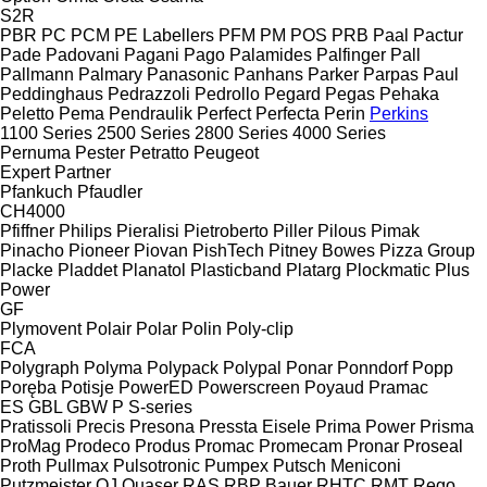
S2R
PBR
PC
PCM
PE Labellers
PFM
PM
POS
PRB
Paal
Pactur
Pade
Padovani
Pagani
Pago
Palamides
Palfinger
Pall
Pallmann
Palmary
Panasonic
Panhans
Parker
Parpas
Paul
Peddinghaus
Pedrazzoli
Pedrollo
Pegard
Pegas
Pehaka
Peletto
Pema
Pendraulik
Perfect
Perfecta
Perin
Perkins
1100 Series
2500 Series
2800 Series
4000 Series
Pernuma
Pester
Petratto
Peugeot
Expert
Partner
Pfankuch
Pfaudler
CH4000
Pfiffner
Philips
Pieralisi
Pietroberto
Piller
Pilous
Pimak
Pinacho
Pioneer
Piovan
PishTech
Pitney Bowes
Pizza Group
Placke
Pladdet
Planatol
Plasticband
Platarg
Plockmatic
Plus
Power
GF
Plymovent
Polair
Polar
Polin
Poly-clip
FCA
Polygraph
Polyma
Polypack
Polypal
Ponar
Ponndorf
Popp
Poręba
Potisje
PowerED
Powerscreen
Poyaud
Pramac
ES
GBL
GBW
P
S-series
Pratissoli
Precis
Presona
Pressta Eisele
Prima Power
Prisma
ProMag
Prodeco
Produs
Promac
Promecam
Pronar
Proseal
Proth
Pullmax
Pulsotronic
Pumpex
Putsch Meniconi
Putzmeister
QJ
Quaser
RAS
RBP Bauer
RHTC
RMT Rego