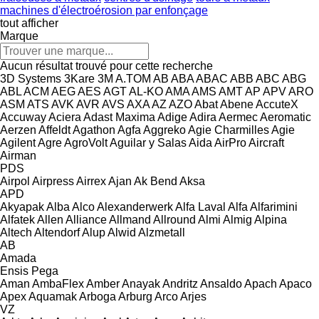
machines d'électroérosion par enfonçage
tout afficher
Marque
Aucun résultat trouvé pour cette recherche
3D Systems
3Kare
3M
A.TOM
AB
ABA
ABAC
ABB
ABC
ABG
ABL
ACM
AEG
AES
AGT
AL-KO
AMA
AMS
AMT
AP
APV
ARO
ASM
ATS
AVK
AVR
AVS
AXA
AZ
AZO
Abat
Abene
AccuteX
Accuway
Aciera
Adast Maxima
Adige
Adira
Aermec
Aeromatic
Aerzen
Affeldt
Agathon
Agfa
Aggreko
Agie Charmilles
Agie
Agilent
Agre
AgroVolt
Aguilar y Salas
Aida
AirPro
Aircraft
Airman
PDS
Airpol
Airpress
Airrex
Ajan
Ak Bend
Aksa
APD
Akyapak
Alba
Alco
Alexanderwerk
Alfa Laval
Alfa
Alfarimini
Alfatek
Allen
Alliance
Allmand
Allround
Almi
Almig
Alpina
Altech
Altendorf
Alup
Alwid
Alzmetall
AB
Amada
Ensis
Pega
Aman
AmbaFlex
Amber
Anayak
Andritz
Ansaldo
Apach
Apaco
Apex
Aquamak
Arboga
Arburg
Arco
Arjes
VZ