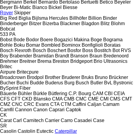
Bergmann
Berkel
Bernardo
Bertolaso
Bertuetti
Betico
Beyeler
Beyer
Bi-Matic
Bianco
Bickel
Biesse
Rover
Skipper
Big Red
Biglia
Bijlsma Hercules
Billhöfer
Billion
Binder
Binderberger
Bitzer
Bizerba
Blackmer
Blagdon
Blitz
Blohm
Bobcat
533
PA
Bobst
Bode
Bodor
Boere
Bogazici Makina
Boge
Bograma
Bohle
Boku
Bomar
Bombled
Bominox
Bonfiglioli
Boratas
Bosch Rexroth
Bosch
Boschert
Bosfor
Boss
Bostitch
Bot RVS
Boy
Brabender
Bramidan
Brandt
Branson
Braun
Bredenoord
Brehmer
Breitner
Brema
Breston
Bridgeport
Brio Ultrasonics
Britec
Airpure
Britecpure
Broadcrown
Brodpol
Brother
Bruderer
Bruks
Bruno
Brückner
Bucher
Buchi
Budde
Buderus
Burg
Busch
Butler
BvL
Bystronic
BySprint Fiber
Bäuerle
Bühler
Bürkle
Bütfering
C.P. Bourg
CAM
CBI
CEIA
CFS
CFT
CKD Blansko
CMA
CMB
CMC
CME
CMI
CMS
CMT
CMZ
CNC
CRC Evans
CTA
CTM
Caffini
Caljan
Camam
Camfil
Cannon
Canon
Caprari
Captok
CK
Carat
Carl
Carnitech
Carrier
Carro
Casadei
Case
SR
Casolin
Castolin Eutectic
Caterpillar