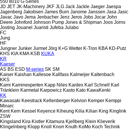
550
8010
G-Series
JD
JET
JK-Machinery
JKF
JLG
Jack
Jackle
Jaeger
Jaespa
Jagenberg
Jakobsen
James Burn
Janome
Janssen
Jasa
Jasic
Javac
Javo
Jema
Jenbacher
Jenz
Jeros
Jobs
Jocar
John
Deere
Johnford
Johnson Pump
Jones & Shipman
Joos
Jorns
Josting
Jouanel
Juaristi
Jufeba
Julabo
FC
Jung
HF
Jungner
Junker
Jurmet
Jörg
K+G Wetter
K-Tron
KBA
KD-Putz
KHS
KIA
KMA
KSB
KUKA
KR
Kaeser
AS
BS
ESD
M-series
SK
SM
Kaiser
Kaishan
Kallesoe
Kallfass
Kalmeijer
Kaltenbach
KKS
Kami
Kaminexperten
Kapp Niles
Kardex
Karl Schnell
Karl
Tränklein
Karmetal
Karpowicz
Kasto
Kato
KawaKenki
KK
Kawasaki
Keestrack
Kellenberger
Kelvion
Kemper
Kemppi
Minarc
Kent
Kern
Kessel
Keyence
Kiheung
Kilia
Kilian
King
Kinglink
ZSW
Kingsland
Kira
Kistler
Kitamura
Kjellberg
Klein
Klieverik
Klingelnberg
Klopp
Knoll
Knorr
Knuth
KoMo
Koch Technik