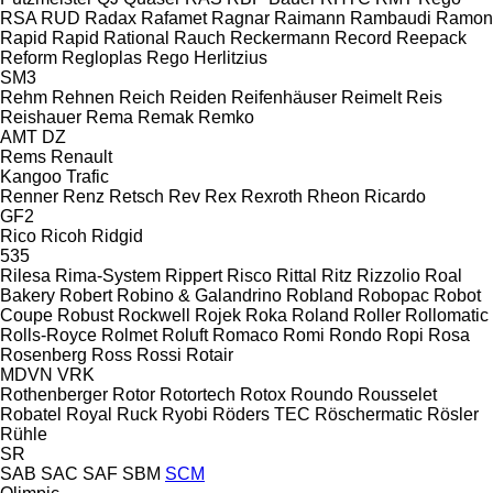
RSA
RUD
Radax
Rafamet
Ragnar
Raimann
Rambaudi
Ramon
Rapid
Rapid
Rational
Rauch
Reckermann
Record
Reepack
Reform
Regloplas
Rego Herlitzius
SM3
Rehm
Rehnen
Reich
Reiden
Reifenhäuser
Reimelt
Reis
Reishauer
Rema
Remak
Remko
AMT
DZ
Rems
Renault
Kangoo
Trafic
Renner
Renz
Retsch
Rev
Rex
Rexroth
Rheon
Ricardo
GF2
Rico
Ricoh
Ridgid
535
Rilesa
Rima-System
Rippert
Risco
Rittal
Ritz
Rizzolio
Roal
Bakery
Robert
Robino & Galandrino
Robland
Robopac
Robot
Coupe
Robust
Rockwell
Rojek
Roka
Roland
Roller
Rollomatic
Rolls-Royce
Rolmet
Roluft
Romaco
Romi
Rondo
Ropi
Rosa
Rosenberg
Ross
Rossi
Rotair
MDVN
VRK
Rothenberger
Rotor
Rotortech
Rotox
Roundo
Rousselet
Robatel
Royal
Ruck
Ryobi
Röders TEC
Röschermatic
Rösler
Rühle
SR
SAB
SAC
SAF
SBM
SCM