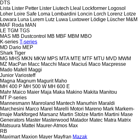
DTS
Lista
Lister Petter
Lister
Liutech
Lleal
Lockformer
Logosol
Loher
Loire Safe
Loma
Lombardini
Loncin
Lorch
Lorenz
Lotze
Lowara
Luna
Lurem
Lutz
Luwa
Luxtower
Lödige
Lüscher
M&M
MAF Roda
MAN
LE
TGM
TGS
MAS
MB Dustcontrol
MB
MBF
MBM
MBO
K-series
T-series
MD Dario
MEP
Shark
Tiger
MG
MHS
MKN
MKW
MPS
MTA
MTE
MTF
MTU
MVD
MWM
MZ
MacPan
Macc
Macchi
Mace
Maciuś
Maco
Macpresse
Mado
Mafell
Maggi
Junior
Variosteff
Magna
Magnum
Magurit
Maho
MH 400 P
MH 500 W
MH 600 E
Mahr
Maico
Maier
Maja
Maka
Makino
Makita
Manitou
MT
P-series
Mannesmann
Manroland
Mantech
Manurhin
Maraldi
Marchesini
Marco
Marel
Marelli Motori
Mareno
Mark
Markem-
Imaje
Markforged
Marsanz
Martin Stolze
Martin
Martini
Mase
Generators
Master
Masterwood
Matador
Matec
Matra
Matrix
Matsuura
Mattei
Maurer-Atmos
Max
RB
Maximart
Maxion
Mayer
Mayfran
Mazak