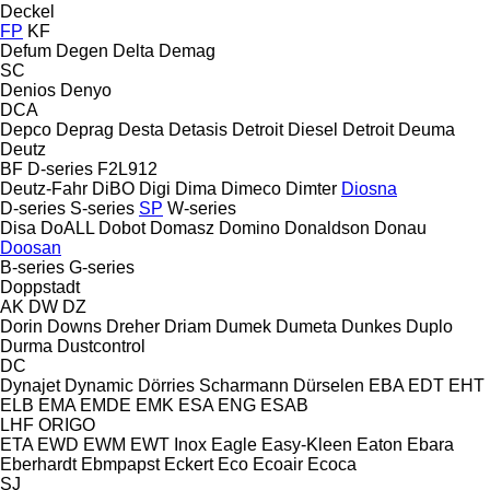
Deckel
FP
KF
Defum
Degen
Delta
Demag
SC
Denios
Denyo
DCA
Depco
Deprag
Desta
Detasis
Detroit Diesel
Detroit
Deuma
Deutz
BF
D-series
F2L912
Deutz-Fahr
DiBO
Digi
Dima
Dimeco
Dimter
Diosna
D-series
S-series
SP
W-series
Disa
DoALL
Dobot
Domasz
Domino
Donaldson
Donau
Doosan
B-series
G-series
Doppstadt
AK
DW
DZ
Dorin
Downs
Dreher
Driam
Dumek
Dumeta
Dunkes
Duplo
Durma
Dustcontrol
DC
Dynajet
Dynamic
Dörries Scharmann
Dürselen
EBA
EDT
EHT
ELB
EMA
EMDE
EMK
ESA ENG
ESAB
LHF
ORIGO
ETA
EWD
EWM
EWT Inox
Eagle
Easy-Kleen
Eaton
Ebara
Eberhardt
Ebmpapst
Eckert
Eco
Ecoair
Ecoca
SJ