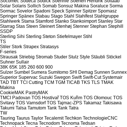
Socomec
Sodeca
Sodick
Soehnle
Soenen Hendrik
Soitaab
Solar
Solaris
Sollich
Somab
Sonsuz Makina
Soraluce
Sorma
Sormac
Sovelor
Spadoni
Speck
Spinner
Spitzer
Spomasz
Springer
Spänex
Stabau
Stago
Stahl
Stahlfest
Stahlgruppe
Stahlwerk
Stama
Stamford
Stanko
Stankoimport
Stanley
Star
Starrag
Stas
Steen
Steinert
Stenhøj
Stenner
Stephan
Stephill
SSDP
Sterling Sihi
Sterling
Steton
Stiefelmayer
Stihl
TS
Stiler
Stork
Strapex
Stratasys
F-series
Strausak
Striebig
Stromab
Studer
Stulz
Style
Stäubli
Stöckel
Suhner
Sullair
38K
65K
185
260
600
900
Sulzer
Sumbel
Sumera
Sumitomo SHI Demag
Sunnen
Sunnex
Superior
Supervac
Suzuki
Swegon
Swift
Swift-Cut
Systemair
TAD
TBT
TCI Cutting
TCM
TGM
TICAB
TKS
TLS
TMAK
Makina
CookieMAK
PastryMAK
TMCI Padovan
TOS Hostivař
TOS Kuřim
TOS Olomouc
TOS
Svitavy
TOS Varnsdorf
TOS
Tajmac-ZPS
Takamaz
Takisawa
Takumi
Talsa
Tamutom
Tank
Tank
Tatra
TW
Tauring
Taurus
Taylor
Tecalemit
Techkon
TechnologieCNC
Technopack
Tecna
Tecnodom
Tecnoma
Tedsan