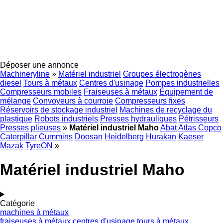
Déposer une annonce
Machineryline
»
Matériel industriel
Groupes électrogènes
diesel
Tours à métaux
Centres d'usinage
Pompes industrielles
Compresseurs mobiles
Fraiseuses à métaux
Équipement de
mélange
Convoyeurs à courroie
Compresseurs fixes
Réservoirs de stockage industriel
Machines de recyclage du
plastique
Robots industriels
Presses hydrauliques
Pétrisseurs
Presses plieuses
»
Matériel industriel Maho
Abat
Atlas Copco
Caterpillar
Cummins
Doosan
Heidelberg
Hurakan
Kaeser
Mazak
TyreON
»
Matériel industriel Maho
Catégorie
machines à métaux
fraiseuses à métaux
centres d'usinage
tours à métaux