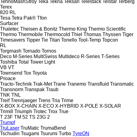
TehnoMashStroy
Teka
Tekna
Teksan
Telestack
Telstar
Terberg
Terex
820
RL
Tesa
Tetra Pak®
Tfon
Surfacer
Thaletec
Theisen & Bonitz
Thermo King
Thermo Scientific
Thermo
Thermobile
Thermocold
Thiel
Thomas
Thyssen
Tiger
Timesavers
Tipper Tie
Titan
Tonello
Tool-Temp
Topcon
RL
Torgmash
Tornado
Tornos
Deco
M-Series
MultiSwiss
Multideco
R-Series
T-Series
Toshiba
Total
Tower Light
VB
VT
Townsend
Tox
Toyota
Proace
Tracto-Technik
Trak-Met
Trane
Tranemo
Transfluid
Transmatic
Transnorm
Transpak
Traub
TNK
TNL
Treif
Trennjaeger
Trens
Tria
Trime
X-BOX
X-CHAIN
X-ECO
X-HYBRID
X-POLE
X-SOLAR
Trimill
Triumph
Trotec
Trox
True
T 23F
TM 52
TS 23G 2
Trumpf
TruLaser
TruMatic
TrumaBend
Tschudin
Tsugami
Tsurumi
Turbo
TyreON