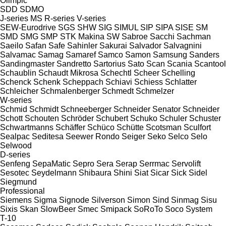
Olimpic
SDD
SDMO
J-series
MS
R-series
V-series
SEW-Eurodrive
SGS
SHW
SIG
SIMUL
SIP
SIPA
SISE
SM
SMD
SMG
SMP
STK Makina
SW
Sabroe
Sacchi
Sachman
Saeilo
Safan
Safe
Sahinler
Sakurai
Salvador
Salvagnini
Salvamac
Samag
Samaref
Samco
Samon
Samsung
Sanders
Sandingmaster
Sandretto
Sartorius
Sato
Scan
Scania
Scantool
Schaublin
Schaudt Mikrosa
Schechtl
Scheer
Schelling
Schenck
Schenk
Scheppach
Schiavi
Schiess
Schlatter
Schleicher
Schmalenberger
Schmedt
Schmelzer
W-series
Schmid
Schmidt
Schneeberger
Schneider Senator
Schneider
Schott
Schouten
Schröder
Schubert
Schuko
Schuler
Schuster
Schwartmanns
Schäffer
Schüco
Schütte
Scotsman
Sculfort
Sealpac
Seditesa
Seewer Rondo
Seiger
Seko
Selco
Selo
Selwood
D-series
Senfeng
SepaMatic
Sepro
Sera
Serap
Serrmac
Servolift
Sesotec
Seydelmann
Shibaura
Shini
Siat
Sicar
Sick
Sidel
Siegmund
Professional
Siemens
Sigma
Signode
Silverson
Simon
Sind
Sinmag
Sisu
Sixis
Skan
SlowBeer
Smec
Smipack
SoRoTo
Soco System
T-10