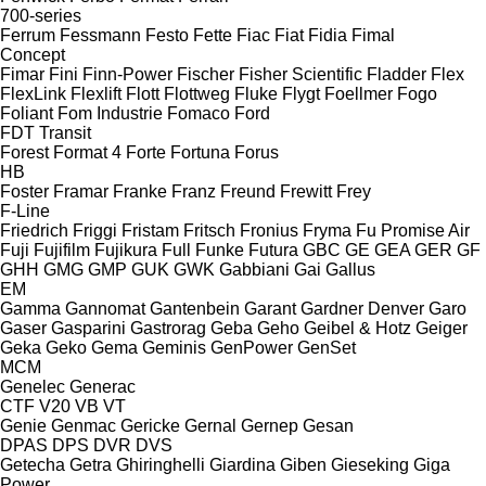
700-series
Ferrum
Fessmann
Festo
Fette
Fiac
Fiat
Fidia
Fimal
Concept
Fimar
Fini
Finn-Power
Fischer
Fisher Scientific
Fladder
Flex
FlexLink
Flexlift
Flott
Flottweg
Fluke
Flygt
Foellmer
Fogo
Foliant
Fom Industrie
Fomaco
Ford
FDT
Transit
Forest
Format 4
Forte
Fortuna
Forus
HB
Foster
Framar
Franke
Franz
Freund
Frewitt
Frey
F-Line
Friedrich
Friggi
Fristam
Fritsch
Fronius
Fryma
Fu Promise Air
Fuji
Fujifilm
Fujikura
Full
Funke
Futura
GBC
GE
GEA
GER
GF
GHH
GMG
GMP
GUK
GWK
Gabbiani
Gai
Gallus
EM
Gamma
Gannomat
Gantenbein
Garant
Gardner Denver
Garo
Gaser
Gasparini
Gastrorag
Geba
Geho
Geibel & Hotz
Geiger
Geka
Geko
Gema
Geminis
GenPower
GenSet
MCM
Genelec
Generac
CTF
V20
VB
VT
Genie
Genmac
Gericke
Gernal
Gernep
Gesan
DPAS
DPS
DVR
DVS
Getecha
Getra
Ghiringhelli
Giardina
Giben
Gieseking
Giga
Power