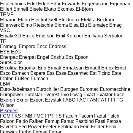
Ecotechnics
Edel
Edge
Edur
Edwards
Eggersmann
Eigenbau
Eillert
Einhell
Eisele
Ekato
Ekomex
El-Björn
TF
VF
Elbaron
Elcon
ElectroQuell
Electrolux
Elektra Beckum
Ellerwerk
Elmo Rietschle
Eloma
Elsa
Elu
Elumatec
Emag
VSC
Emake3D
Emco
Emerson
Emil Kemper
Emiliana Serbatoi
TF
Emmegi
Empero
Enco
Endress
ESE
EZG
Enerpac
Enerpat
Engel
Enshu
Eos
Epson
SureColor
Ercolina
Ergomat
Erlo
Ermak
Ermaksan
Ernault
Ernex
Ernst
Esco
Esmach
Espera
Ess
Essa
Essemtec
Est Ticino
Esta
Etalon
EuRec
Eumach
LBM
Euro-Jabelmann
Eurochiller
Eurogen
Euromac
Euromacchine
Europower
Eurostar
Everest
Evo
Ewag
Exact
Exaktor
Excel
Exeron
Exner
Expert
Ezystak
FABO
FAC
FAM
FAT
FFI
FG
Wilson
P-series
FGM
FKS
FMB
FMC
FPT
FS
Faccin
Facom
Fadal
Falch
Falcon
Faldo
Falken
Famup
Fanuc
Fastbind
Fasti
Fatosa
Favretto
Fed Power
Feeler
Fehlmann
Fein
Felder
Femi
Fenwick
Ferbo
Fermat
Ferrari