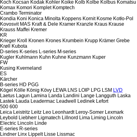
Koch
Kocsan
Kodak
Kohler
Koike
Kolb
Kolbe
Kolbus
Komatsu
Komax
Komori
Komplet
Komptech
Crambo
Terminator
Kondia
Koni
Konica Minolta
Koppens
Kornit
Kosme
Kotło-Pol
Kovosvit MAS
Kraft & Dele
Kramer
Kranzle
Kraus
Krause
Krauss Maffei
Kremer
KR
Krieger
Kroll
Kronen
Krones
Krumbein
Krupp
Krämer Grebe
Krøll
Kubota
D-series
K-series
L-series
M-series
Kugler
Kuhlmann
Kuhn
Kuhne
Kunzmann
Kuper
FW
Kusing
Kverneland
ES
Kärcher
B-series
HD
PGG
Kögel
Kölle
König
Kövy
LEWA
LNS
LOIP
LPG
LSM
LVD
Laetus
Lagun
Lamina
Landa
Landini
Lange
Langguth
Laska
Lastek
Lauda
Leadermac
Leadwell
Ledinek
Lefort
500
600
Leica
Leistritz
Leitz
Leo
Leonhardt
Leroy-Somer
Lexmark
Leybold
Liebherr
Ligmatech
Lillnord
Lima
Liming
Lincoln
Electric
Lincoln
Linde
E-series
R-series
Lindner
Linx
Lippelt
Lisse
Lissmac