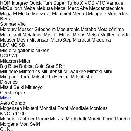
HQR
Integrex
Quick Turn
Super Turbo X
VCS
VTC
Variaxis
McCulloch
Meba
Mebusa
Mecal
Mecc Alte
Meccanotecnica
Mega-M
Meiko
Meissner
Memmert
Menart
Mengele
Mercedes-
Benz
Sprinter
Vito
Mercury
Messer Griesheim
Mesutronic
Metabo
Metalcértima
Metallkraft
Metalmec
Metcor
Metec
Metos
Metso
Mettler Toledo
Meuser
Meyn
Micansan
MicroStep
Microcut
Miedema
LBV
MC
SB
Miele
Migatronic
Mikron
UCP
WF
Milacron
Miller
Big Blue
Bobcat
Gold Star
SRH
Millipore
Milltronics
Millutensil
Milwaukee
Mimaki
Mini
Minipack-Torre
Mitsubishi Electric
Mitsubishi
D-series
Mitsui Seiki
Mitutoyo
Crysta-Apex
Miwe
Aero
Condo
Mogensen
Molteni
Mondial Forni
Mondiale
Monforts
KNC 5 1500
Monnier+Zahner
Moore
Morara
Morbidelli
Moretti Forni
Moretto
Morgana
Mori Seiki
CL
NL