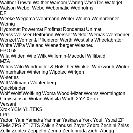
Walther Trowal
Walther
Warcom
Waring
WashTec
Waterjet
Watson
Weber
Webo
Webomatic
Wedholms
DF
Weeke
Wegoma
Wehrmann
Weiler
Weima
Weinbrenner
Weinig
Hydromat
Powermat
Profimat
Rondamat
Unimat
Weiss
Weisser Heilbronn
Weisser
Wektor
Wemas
Wemhöner
Wenzel
Werner & Pfleiderer
Werth
Westfalia
Wheelabrator
White
WiPa
Wieland
Wienerberger
Wiesheu
EBO 68
Wila
Wilden
Wile
Wilk
Willemin-Macodel
Willibald
MZA
Wilms
Wilo
Windmöller & Hölscher
Winkler
Winkworth
Winter
Winterhalter
Winterling
Wipotec
Wirtgen
W-series
Witt
Wittmann
Wohlenberg
Quickbinder
Wolf
Wolff
Wolfking
Woma
Wood-Mizer
Worms
Worthington
Creyssensac
Wotan
Wärtsilä
Würth
XYZ
Xerox
Versant
Xrok
YCM
YILTEKS
LPG
Yadon
Yale
Yamaha
Yanmar
Yaskawa
York
Youli
Ystral
ZF
ZMM
ZPS
ZTI
ZTS
Zalkin
Zanussi
Zayer
Zebra
Zechini
Zeiss
Zelfir
Zentex
Zeppelin
Zerma
Zeulenroda
Ziehl-Abegg