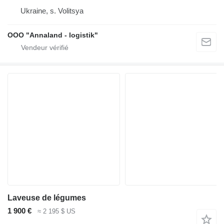
Ukraine, s. Volitsya
OOO "Annaland - logistik"
Laveuse de légumes
1 900 €
≈ 2 195 $ US