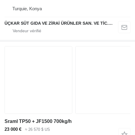
Turquie, Konya
ÜÇKAR SÜT GIDA VE ZİRAİ ÜRÜNLER SAN. VE TİC. LTD. ŞTİ.
Sraml TP50 + JF1500 700kg/h
23 000 €
≈ 26 570 $ US