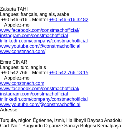
Zakaria TAHI
Langues:
français, anglais, arabe
+90 546 616...
Montrer
+90 546 616 32 82
Appelez-moi
www.facebook.com/constmachofficial/
instagram.com/constmachofficial
tr.linkedin.com/company/constmachofficial
www.youtube.com/@constmachofficial
www.constmach.com/
Emre CINAR
Langues:
turc, anglais
+90 542 766...
Montrer
+90 542 766 13 15
Appelez-moi
www.constmach.com
www.facebook.com/constmachofficial/
instagram.com/constmachofficial
tr.linkedin.com/company/constmachofficial
www.youtube.com/@constmachofficial
Adresse
Turquie, région Égéenne, İzmir, Halilbeyli Bayosb Anadolu
Cad. No:1 Bağyurdu Organize Sanayi Bölgesi Kemalpaşa