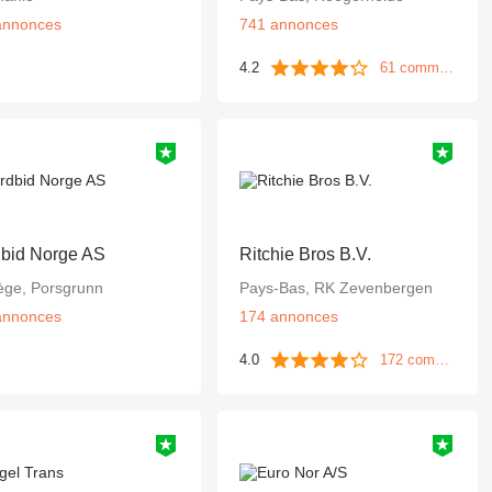
annonces
741 annonces
4.2
61 commentaires
bid Norge AS
Ritchie Bros B.V.
ège, Porsgrunn
Pays-Bas, RK Zevenbergen
annonces
174 annonces
4.0
172 commentaires