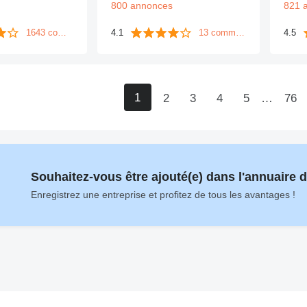
800 annonces
821 
1643 commentaires
4.1
13 commentaires
4.5
1
2
3
4
5
…
76
Souhaitez-vous être ajouté(e) dans l'annuaire 
Enregistrez une entreprise et profitez de tous les avantages !