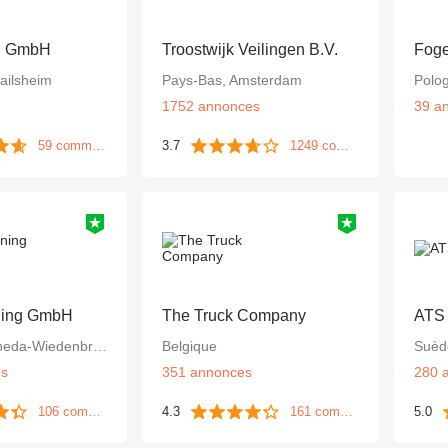
n GmbH
Troostwijk Veilingen B.V.
Foge
ailsheim
Pays-Bas, Amsterdam
Polo
1752 annonces
39 a
59 commentaires
3.7
1249 commentaires
ning GmbH
The Truck Company
ATS
Allemagne, Rheda-Wiedenbrück
Belgique
Suèd
es
351 annonces
280 
106 commentaires
4.3
161 commentaires
5.0