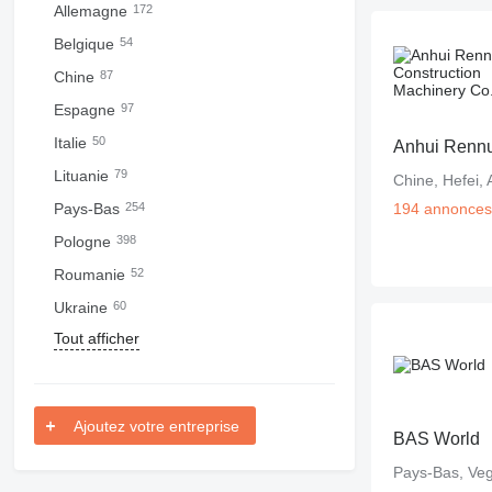
Allemagne
172
Belgique
54
Chine
87
Espagne
97
Italie
50
Lituanie
79
Chine, Hefei, 
Pays-Bas
254
194 annonces
Pologne
398
Roumanie
52
Ukraine
60
Tout afficher
Ajoutez votre entreprise
BAS World
Pays-Bas, Veg