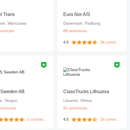
l Trans
Euro Nor A/S
gne, Warszawa
Danemark, Padborg
nnonces
88 annonces
4.6
34 commentaires
 Sweden AB
ClassTrucks Lithuania
e, Stugun
Lituanie, Vilnius
annonces
91 annonces
1 commentaire
4.5
14 commentaires