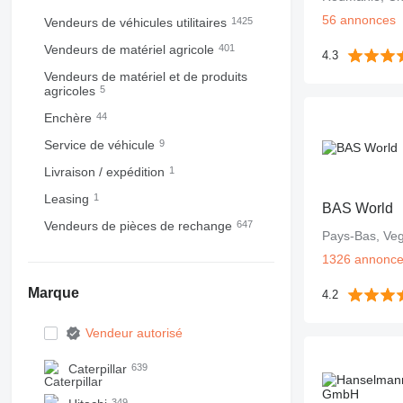
56 annonces
Vendeurs de véhicules utilitaires
1425
Vendeurs de matériel agricole
401
4.3
Vendeurs de matériel et de produits
agricoles
5
Enchère
44
Service de véhicule
9
Livraison / expédition
1
Leasing
1
BAS World
Vendeurs de pièces de rechange
647
Pays-Bas, Veg
1326 annonc
Marque
4.2
Vendeur autorisé
Caterpillar
639
349