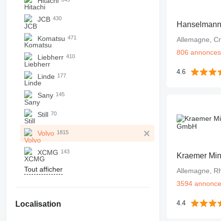
Hitachi
JCB
430
Hanselman
Komatsu
471
Allemagne, Cr
806 annonces
Liebherr
410
4.6
Linde
177
Sany
145
Still
70
Volvo
1815
XCMG
143
Kraemer Mi
Tout afficher
3594 annonc
4.4
Localisation