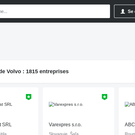
Se 
e Volvo : 1815 entreprises
st SRL
Varexpres s.r.o.
ABC 
tila
Slovaquie, Šaľa
Roum