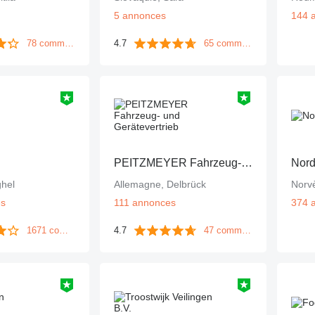
5 annonces
144 
78 commentaires
4.7
65 commentaires
PEITZMEYER Fahrzeug- und Gerätevertrieb
Nord
hel
Allemagne, Delbrück
Norv
es
111 annonces
374 
1671 commentaires
4.7
47 commentaires