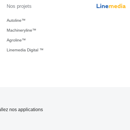
Nos projets
Autoline™
Machineryline™
Agroline™
Linemedia Digital ™
allez nos applications