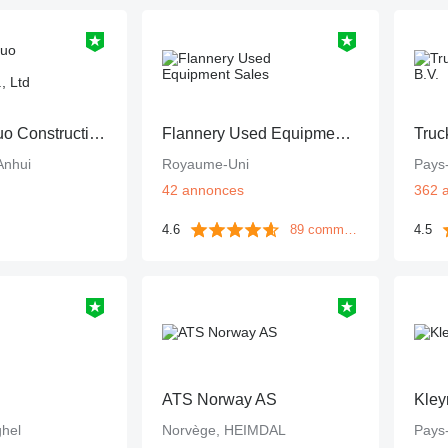
Anhui Rennuo Construction Machinery Co., Ltd
Flannery Used Equipment Sales
Truc
Anhui
Royaume-Uni
Pays
42 annonces
362 
4.6
89 commentaires
4.5
ATS Norway AS
Kley
hel
Norvège, HEIMDAL
Pays