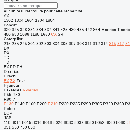
Marque
Aucun résultat trouvé pour cette recherche
AX
1302
1304
1604
1704
1804
Bobcat
320
325
328
331
334
337
341
425
430
435
442
864
E series
T seri
450
688
1088
1188
1650
CX
SR
Caterpillar
215
235
245
301
302
303
304
305
307
308
311
312
314
315
317
31
DX
DX
TD
TD
EX
FD
FH
D-series
Hitachi
EX
ZX
Zaxis
Hyundai
EX-series
R-series
R55
R80
R80-7
R130
R140
R160
R200
R210
R220
R225
R290
R305
R320
R360
R3
Robex
ECM
JCB
110
8014
8015
8016
8018
8026
8030
8032
8050
8052
8060
8080
J
331
550
750
850