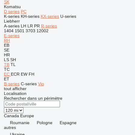
SK
Komatsu
D series
PC
K-series
KH-series
KX-series
U-series
Liebherr
A-series
LH
LR
PR
R-series
1404
1501
3703
12002
E-series
RH
EB
SE
HR
LS
SH
TB
TL
TC
EC
ECR
EW
FH
ET
B-series
C-series
Vio
tout afficher
Localisation
Rechercher dans un périmètre
Canada
Europe
Roumanie
Pologne
Espagne
autres
Ukraine