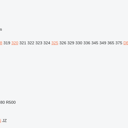
es
8
319
320
321
322
323
324
325
326
329
330
336
345
349
365
375
D
80
R500
S
JZ