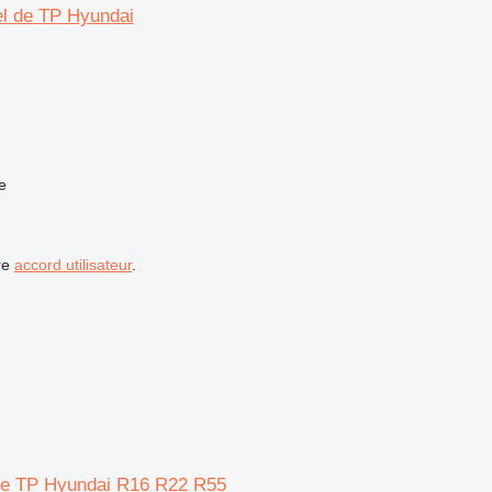
el de TP Hyundai
e
re
accord utilisateur
.
l de TP Hyundai R16 R22 R55