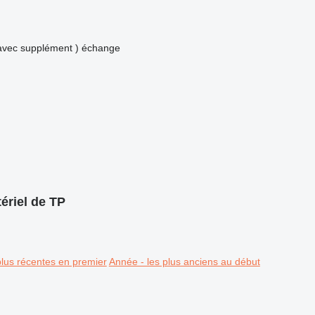
avec supplément )
échange
ériel de TP
plus récentes en premier
Année - les plus anciens au début