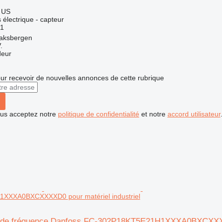
 US
électrique - capteur
1
aksbergen
.
deur
r recevoir de nouvelles annonces de cette rubrique
vous acceptez notre
politique de confidentialité
et notre
accord utilisateur
XXXA0BXCXXXXD0 pour matériel industriel
 de fréquence Danfoss FC-302P18KT5E21H1XXXA0BXCXXXXD