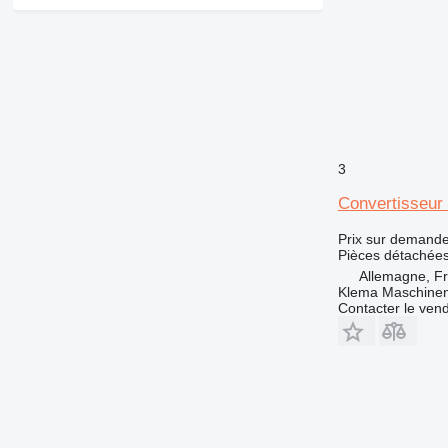
426
428
430
432
438
444
525
3
631
Convertisseur
730
735
Prix sur demand
740
Pièces détachées
Allemagne, F
745
Klema Maschine
769
Contacter le ven
771
772
773
775
777
824