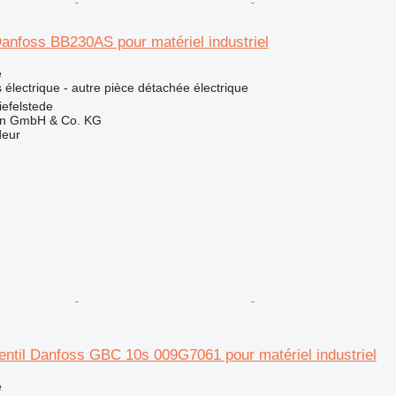
anfoss BB230AS pour matériel industriel
e
électrique - autre pièce détachée électrique
efelstede
en GmbH & Co. KG
deur
entil Danfoss GBC 10s 009G7061 pour matériel industriel
e