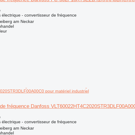
e
 électrique - convertisseur de fréquence
reiberg am Neckar
nhandel
deur
20STR3DLF00A00C0 pour matériel industriel
 de fréquence Danfoss VLT60022HT4C2020STR3DLF00A00C0 p
e
 électrique - convertisseur de fréquence
reiberg am Neckar
nhandel