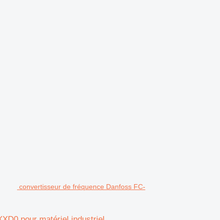
.
convertisseur de fréquence Danfoss FC-
0 pour matériel industriel