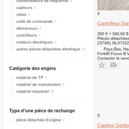
convertisseurs de fréquence
capteurs
4
relais
unité de commande
Contrôleur Da
démarreurs
300 €
≈ 346,60 $
contrôleurs
Pièces détachées 
moteurs électriques
237481 RL47332
Pays-Bas, Ha
autres pièces détachées électrique
Forklift Focus B.V
Contacter le ven
Catégorie des engins
matériel de TP
matériel de manutention
engins de terrassement
matériel industriel
chariots élévateurs
niveleuses
chariots élévateurs électriques
transpalettes electriques
Type d'une pièce de rechange
3
chariots porte-conteneurs
pièce détachée d'origine
Capteur Danfos