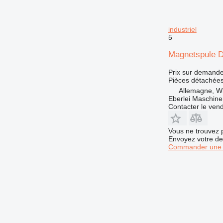
826
914
industriel
924
5
926
Magnetspule D
928
930
Prix sur demand
Pièces détachées 
938
Allemagne, Wi
950
Eberlei Maschin
953
Contacter le ven
962
963
Vous ne trouvez 
Envoyez votre de
966
Commander une 
972
973
980
982
986
988