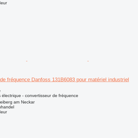
deur
de fréquence Danfoss 131B6083 pour matériel industriel
e
 électrique - convertisseur de fréquence
reiberg am Neckar
nhandel
deur