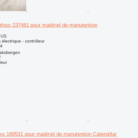
nfoss 237481 pour matériel de manutention
 US
électrique - contrôleur
4
aksbergen
.
deur
s 189531 pour matériel de manutention Caterpillar