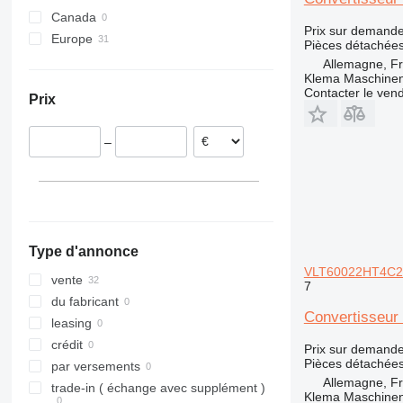
Canada
S series
279D
531
W-series
R-series
L-series
Prix sur demand
Europe
T series
303
533
RX
PL
Pièces détachées
Allemagne
304
535
SD
Allemagne, F
Klema Maschine
Pays-Bas
305
536
Contacter le ven
Prix
France
306
540
Roumanie
307
541
–
308
550
311
G-Series
312
JS
313
TM
314
Type d'annonce
315
VLT60022HT4C20
316
vente
7
317
du fabricant
Convertisseur
318
leasing
319
crédit
Prix sur demand
Pièces détachées
320
par versements
Allemagne, F
321
trade-in ( échange avec supplément )
Klema Maschine