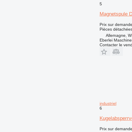
990
5
992
Magnetspule D
AP
C-series
Prix sur demand
Pièces détachées 
CB
Allemagne, Wi
CS
Eberlei Maschin
DE
Contacter le ven
D series
E-series
EC
EP
F-series
G-series
GC
GP
industriel
IT
6
M-series
Kugelabsperrv
MH
Prix sur demand
NR