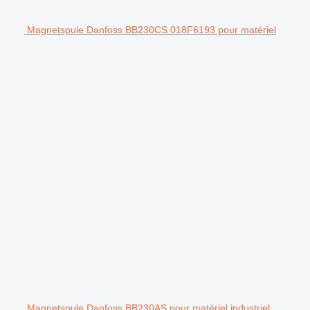
Magnetspule Danfoss BB230CS 018F6193 pour matériel
Magnetspule Danfoss BB230AS pour matériel industriel