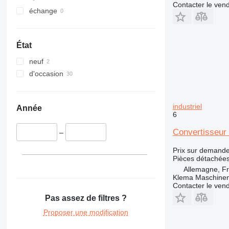
322
Contacter le ven
échange
323
324
325
État
326
neuf
329
d'occasion
330
336
340
industriel
Année
345
6
349
Convertisseur 
–
350
365
Prix sur demand
Pièces détachées
374
Allemagne, F
375
Klema Maschine
Contacter le ven
390
Pas assez de filtres ?
416
420
Proposer une modification
422