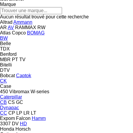
Marque
Aucun résultat trouvé pour cette recherche
Altrad
Ammann
AR
AV
RAMMAX
RW
Atlas Copco
BOMAG
BW
Belle
TDX
Benford
MBR
PT
TV
Bitelli
DTV
Bobcat
Captok
CK
Case
450
Vibromax
W-series
Caterpillar
CB
CS
GC
Dynapac
CC
CP
LP
LR
LT
Expom
Falcon
Hamm
3307
DV
HD
Honda
Horsch