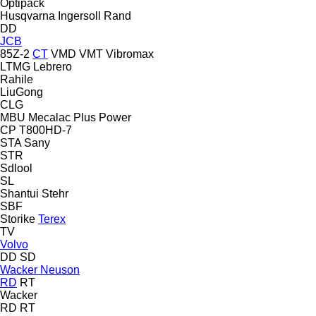
Optipack
Husqvarna
Ingersoll Rand
DD
JCB
85Z-2
CT
VMD
VMT
Vibromax
LTMG
Lebrero
Rahile
LiuGong
CLG
MBU
Mecalac
Plus Power
CP
T800HD-7
STA
Sany
STR
Sdlool
SL
Shantui
Stehr
SBF
Storike
Terex
TV
Volvo
DD
SD
Wacker Neuson
RD
RT
Wacker
RD
RT