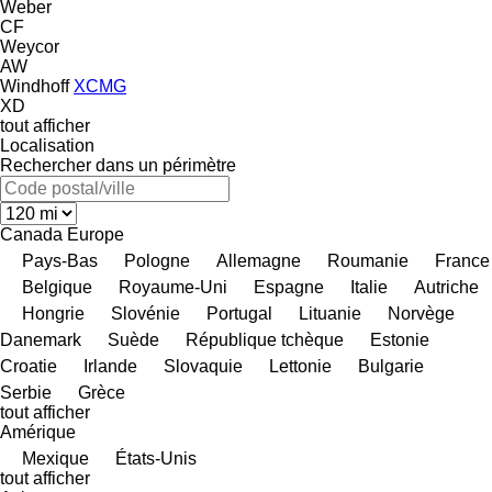
Weber
CF
Weycor
AW
Windhoff
XCMG
XD
tout afficher
Localisation
Rechercher dans un périmètre
Canada
Europe
Pays-Bas
Pologne
Allemagne
Roumanie
France
Belgique
Royaume-Uni
Espagne
Italie
Autriche
Hongrie
Slovénie
Portugal
Lituanie
Norvège
Danemark
Suède
République tchèque
Estonie
Croatie
Irlande
Slovaquie
Lettonie
Bulgarie
Serbie
Grèce
tout afficher
Amérique
Mexique
États-Unis
tout afficher