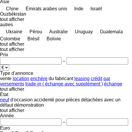
Asie
Chine
Émirats arabes unis
Inde
Israël
Ouzbékistan
tout afficher
autres
Ukraine
Pérou
Australie
Uruguay
Guatemala
Colombie
Brésil
Bolivie
tout afficher
tout afficher
Prix
–
Type d'annonce
vente
location
enchère
du fabricant
leasing
crédit
par
versements
trade-in ( échange avec supplément )
échange
tout afficher
État
neuf
d'occasion
accidenté
pour pièces détachées
avec un
défaut
démonstration
tout afficher
Année
–
Euro