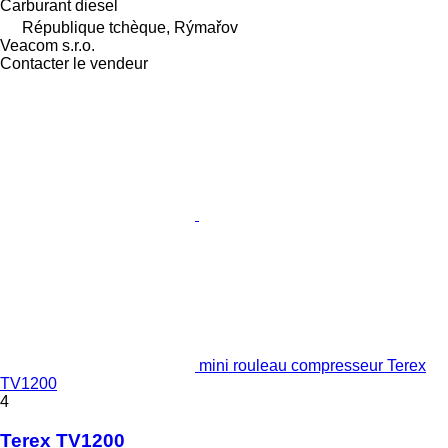
Carburant
diesel
République tchèque, Rýmařov
Veacom s.r.o.
Contacter le vendeur
mini rouleau compresseur Terex
TV1200
4
Terex TV1200