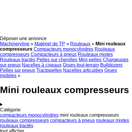
Déposer une annonce
Machineryline
»
Matériel de TP
»
Rouleaux
»
Mini rouleaux
compresseurs
Compacteurs monocylindres
Rouleaux
compresseurs
Compacteurs à pneus
Rouleaux mixtes
Rouleaux tractés
Pelles sur chenilles
Mini-pelles
Chargeuses
sur pneus
Nacelles à ciseaux
Grues tout-terrain
Bulldozers
Pelles sur pneus
Tractopelles
Nacelles articulées
Grues
mobiles
»
Mini rouleaux compresseurs
Catégorie
compacteurs monocylindres
mini rouleaux compresseurs
rouleaux compresseurs
compacteurs à pneus
rouleaux mixtes
rouleaux tractés
tout afficher