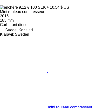
9,12 €
100 SEK
≈ 10,54 $ US
Mini rouleau compresseur
2016
183 m/h
Carburant
diesel
Suède, Karlstad
Klaravik Sweden
mini rouleau compresseur