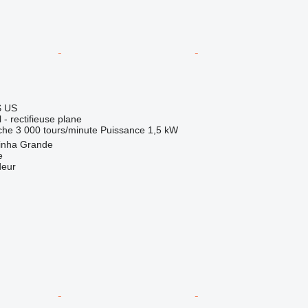
$ US
l - rectifieuse plane
che
3 000 tours/minute
Puissance
1,5 kW
rinha Grande
e
deur