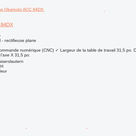
 84DX
e
l - rectifieuse plane
 commande numérique (CNC)
✓
Largeur de la table de travail
31,5 po.
D
l'axe X
31,5 po.
iserslautern
bH
deur