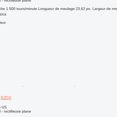
l - rectifieuse plane
che
1 500 tours/minute
Longueur de meulage
23,62 po.
Largeur de me
zica
deur
-52DX
$ US
l - rectifieuse plane