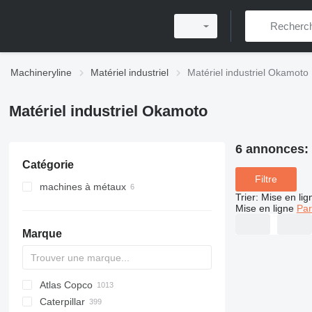
Machineryline
Matériel industriel
Matériel industriel Okamoto
Matériel industriel Okamoto
6 annonces:
Catégorie
Filtre
machines à métaux
Trier
:
Mise en lig
tourets à meuler les métaux
Mise en ligne
Par
rectifieuses planes
Marque
Atlas Copco
PDS
APD
AB
Ensis
VZ
AG3
Caterpillar
Pega
DrillAir
QAS
PDP
E-series
B-series
BM
GFS
VT
Rover
533
Airpure
BySprint Fiber
CK
SR