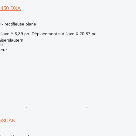
 450 DXA
e
l - rectifieuse plane
l'axe Y
6,89 po.
Déplacement sur l'axe X
20,87 po.
iserslautern
bH
deur
G63UAN
e