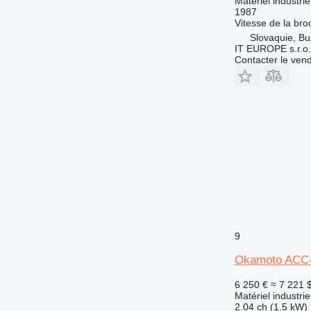
Matériel industrie
1987
Vitesse de la bro
Slovaquie, Bu
IT EUROPE s.r.o.
Contacter le ven
9
Okamoto ACC
6 250 €
≈ 7 221 
Matériel industrie
2.04 ch (1.5 kW)