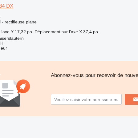
84 DX
e
l - rectifieuse plane
l'axe Y
17,32 po.
Déplacement sur l'axe X
37,4 po.
iserslautern
bH
deur
Abonnez-vous pour recevoir de nouvel