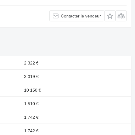
Contacter le vendeur
2 322 €
3 019 €
10 150 €
1 510 €
1 742 €
1 742 €