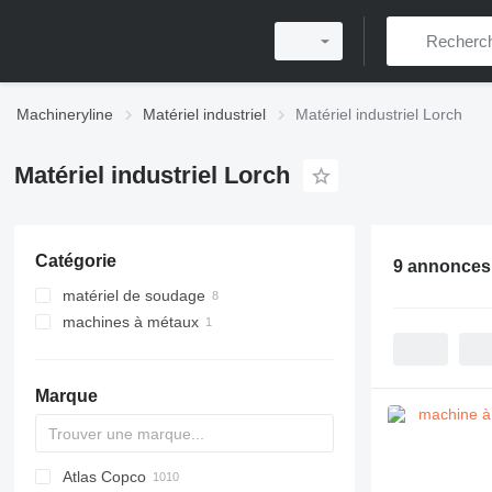
Machineryline
Matériel industriel
Matériel industriel Lorch
Matériel industriel Lorch
Catégorie
9 annonces
matériel de soudage
machines à métaux
groupes de soudure sur remorque
tours à métaux
machines à souder
Marque
Atlas Copco
PDS
APD
AB
Ensis
VZ
AG3