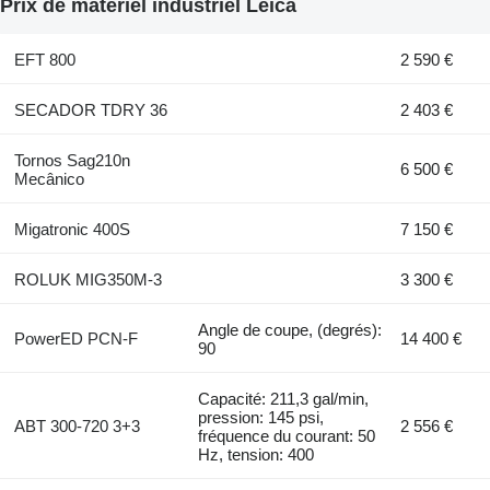
Prix de matériel industriel Leica
EFT 800
2 590 €
SECADOR TDRY 36
2 403 €
Tornos Sag210n
6 500 €
Mecânico
Migatronic 400S
7 150 €
ROLUK MIG350M-3
3 300 €
Angle de coupe, (degrés):
PowerED PCN-F
14 400 €
90
Capacité: 211,3 gal/min,
pression: 145 psi,
ABT 300-720 3+3
2 556 €
fréquence du courant: 50
Hz, tension: 400