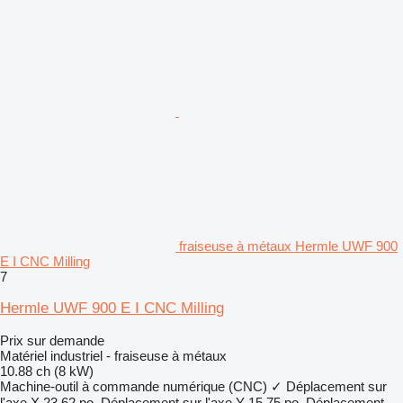
fraiseuse à métaux Hermle UWF 900
E I CNC Milling
7
Hermle UWF 900 E I CNC Milling
Prix sur demande
Matériel industriel - fraiseuse à métaux
10.88 ch (8 kW)
Machine-outil à commande numérique (CNC)
✓
Déplacement sur
l'axe X
23,62 po.
Déplacement sur l'axe Y
15,75 po.
Déplacement