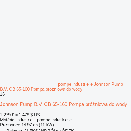
pompe industrielle Johnson Pump
B.V. CB 65-160 Pompa próżniowa do wody
16
Johnson Pump B.V. CB 65-160 Pompa próżniowa do wody
1 279 €
≈ 1 478 $ US
Matériel industriel - pompe industrielle
Puissance
14.97 ch (11 kW)
Pologne, ALEKSANDRÓW ŁÓDZK