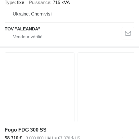
Type
fixe
Puissance
715 kVA
Ukraine, Chernivtsi
TOV "ALEANDA"
Fogo FDG 300 SS
58 310 €
3 000 000 UAH
≈ 67 370 $ US