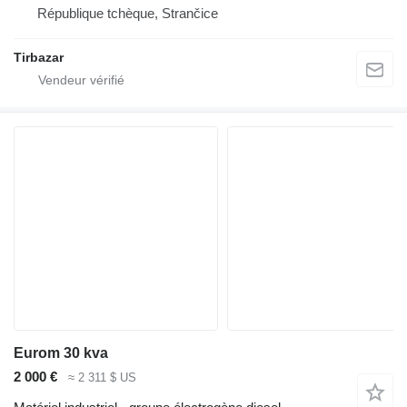
République tchèque, Strančice
Tirbazar
Eurom 30 kva
2 000 €
≈ 2 311 $ US