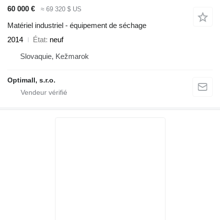
60 000 €
≈ 69 320 $ US
Matériel industriel - équipement de séchage
2014
État
neuf
Slovaquie, Kežmarok
Optimall, s.r.o.