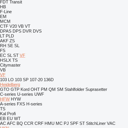
FDT
Transit
HB
F-Line
EM
MCM
CTF
V20
VB
VT
DPAS
DPS
DVR
DVS
LT
PLD
AKF
ZS
RH
SE
SL
FS
EC
SL
ST
VF
HSLX
TS
Citymaster
VB
VF
103 LO
103 SP
107-20
136D
Heidelberg
GTO
GTP
Kord
OHT
PM
QM
SM
Stahlfolder
Suprasetter
C-series
U-series
UWF
HFW
HYW
A-series
FXS
H-series
TS
Kal
Profi
EB
EU
WT
AC
AFC
BQ
CCR
CRF
HMU
MC
PJ
SPF
ST
StitchLiner
VAC