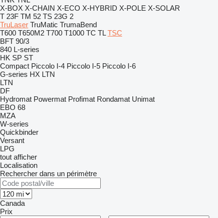
X-BOX
X-CHAIN
X-ECO
X-HYBRID
X-POLE
X-SOLAR
T 23F
TM 52
TS 23G 2
TruLaser
TruMatic
TrumaBend
T600
T650M2
T700
T1000
TC
TL
TSC
BFT 90/3
840
L-series
HK
SP
ST
Compact
Piccolo I-4
Piccolo I-5
Piccolo I-6
G-series
HX
LTN
LTN
DF
Hydromat
Powermat
Profimat
Rondamat
Unimat
EBO 68
MZA
W-series
Quickbinder
Versant
LPG
tout afficher
Localisation
Rechercher dans un périmètre
Canada
Prix