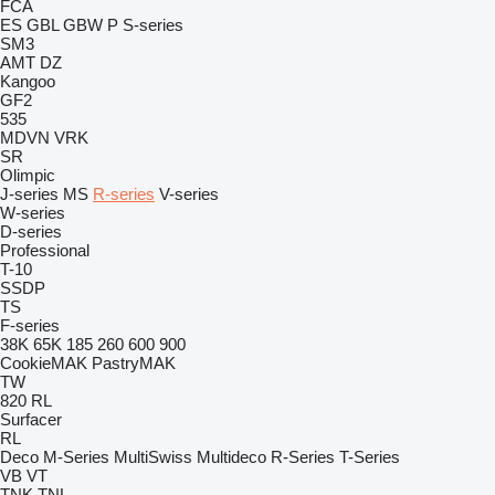
FCA
ES
GBL
GBW
P
S-series
SM3
AMT
DZ
Kangoo
GF2
535
MDVN
VRK
SR
Olimpic
J-series
MS
R-series
V-series
W-series
D-series
Professional
T-10
SSDP
TS
F-series
38K
65K
185
260
600
900
CookieMAK
PastryMAK
TW
820
RL
Surfacer
RL
Deco
M-Series
MultiSwiss
Multideco
R-Series
T-Series
VB
VT
TNK
TNL