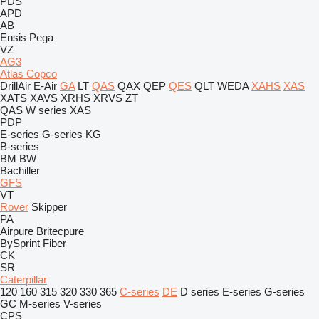
PDS
APD
AB
Ensis
Pega
VZ
AG3
Atlas Copco
DrillAir
E-Air
GA
LT
QAS
QAX
QEP
QES
QLT
WEDA
XAHS
XAS
XATS
XAVS
XRHS
XRVS
ZT
QAS
W series
XAS
PDP
E-series
G-series
KG
B-series
BM
BW
Bachiller
GFS
VT
Rover
Skipper
PA
Airpure
Britecpure
BySprint Fiber
CK
SR
Caterpillar
120
160
315
320
330
365
C-series
DE
D series
E-series
G-series
GC
M-series
V-series
CPS