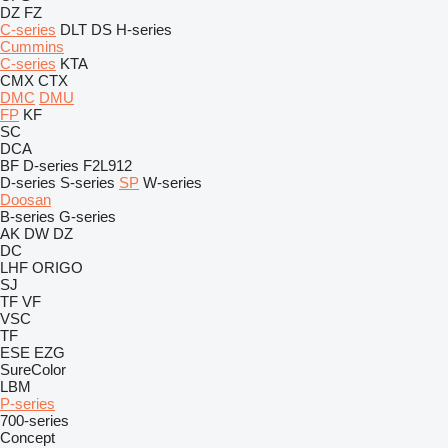
DZ
FZ
C-series
DLT
DS
H-series
Cummins
C-series
KTA
CMX
CTX
DMC
DMU
FP
KF
SC
DCA
BF
D-series
F2L912
D-series
S-series
SP
W-series
Doosan
B-series
G-series
AK
DW
DZ
DC
LHF
ORIGO
SJ
TF
VF
VSC
TF
ESE
EZG
SureColor
LBM
P-series
700-series
Concept