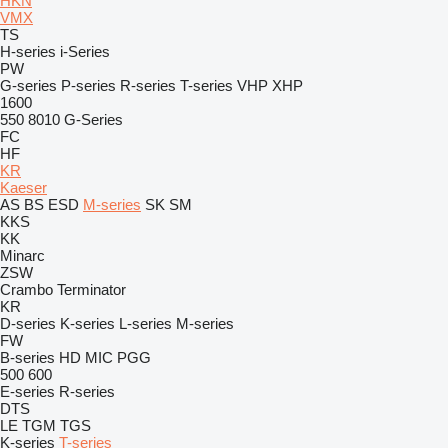
HKN
VMX
TS
H-series
i-Series
PW
G-series
P-series
R-series
T-series
VHP
XHP
1600
550
8010
G-Series
FC
HF
KR
Kaeser
AS
BS
ESD
M-series
SK
SM
KKS
KK
Minarc
ZSW
Crambo
Terminator
KR
D-series
K-series
L-series
M-series
FW
B-series
HD
MIC
PGG
500
600
E-series
R-series
DTS
LE
TGM
TGS
K-series
T-series