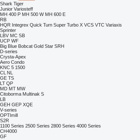
Shark
Tiger
Junior
Variosteff
MH 400 P
MH 500 W
MH 600 E
RB
HQR
Integrex
Quick Turn
Super Turbo X
VCS
VTC
Variaxis
Sprinter
LBV
MC
SB
UCP
WF
Big Blue
Bobcat
Gold Star
SRH
D-series
Crysta-Apex
Aero
Condo
KNC 5 1500
CL
NL
GE
TS
LT
QP
MD
MT
MW
Citoborma
Multinak S
LB
GEH
GEP
XQE
V-series
OPTImill
S2R
1100 Series
2500 Series
2800 Series
4000 Series
CH4000
GF