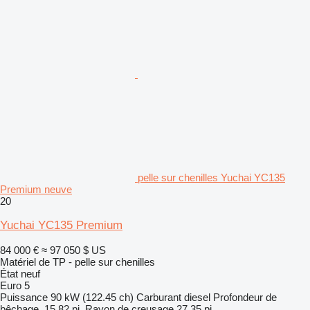
pelle sur chenilles Yuchai YC135
Premium neuve
20
Yuchai YC135 Premium
84 000 €
≈ 97 050 $ US
Matériel de TP - pelle sur chenilles
État
neuf
Euro 5
Puissance
90 kW (122.45 ch)
Carburant
diesel
Profondeur de
bêchage
15,82 pi.
Rayon de creusage
27,35 pi.