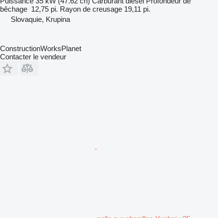
Puissance
35 kW (47.62 ch)
Carburant
diesel
Profondeur de
bêchage
12,75 pi.
Rayon de creusage
19,11 pi.
Slovaquie, Krupina
ConstructionWorksPlanet
Contacter le vendeur