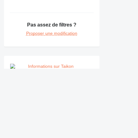
RM
Pas assez de filtres ?
Proposer une modification
Informations sur Taikon
Société
Informations
Qui sommes-nous
Conditions générales 