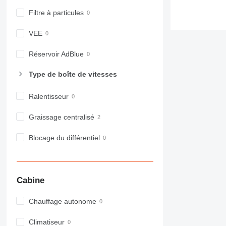
980
Filtre à particules
982
988
VEE
990
Réservoir AdBlue
992
AP
Type de boîte de vitesses
C-series
CB
Ralentisseur
CS
Graissage centralisé
D series
E-series
Blocage du différentiel
F-series
GC
IT
M-series
Cabine
MH
Chauffage autonome
NR
PM
Climatiseur