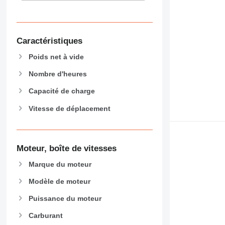
907
908
910
Caractéristiques
914
918
Poids net à vide
924
Nombre d'heures
926
928
Capacité de charge
930
Vitesse de déplacement
931
938
950
Moteur, boîte de vitesses
953
955
Marque du moteur
962
Modèle de moteur
963
966
Puissance du moteur
972
Carburant
973