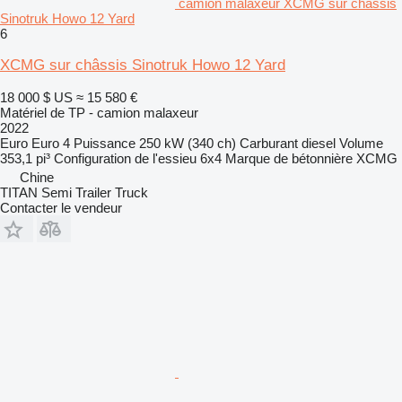
camion malaxeur XCMG sur châssis
Sinotruk Howo 12 Yard
6
XCMG sur châssis Sinotruk Howo 12 Yard
18 000 $ US
≈ 15 580 €
Matériel de TP - camion malaxeur
2022
Euro
Euro 4
Puissance
250 kW (340 ch)
Carburant
diesel
Volume
353,1 pi³
Configuration de l'essieu
6x4
Marque de bétonnière
XCMG
Chine
TITAN Semi Trailer Truck
Contacter le vendeur