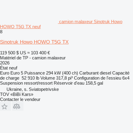
camion malaxeur Sinotruk Howo
HOWO T5G TX neuf
8
Sinotruk Howo HOWO T5G TX
119 500 $ US
≈ 103 400 €
Matériel de TP - camion malaxeur
2026
État
neuf
Euro
Euro 5
Puissance
294 kW (400 ch)
Carburant
diesel
Capacité
de charge
52 910 lb
Volume
317,8 pi³
Configuration de l'essieu
6x4
Suspension
ressort/ressort
Réservoir d'eau
158,5 gal
Ukraine, s. Sviatopetrivske
TOV «BiBi Kars»
Contacter le vendeur