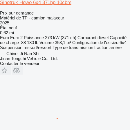
Sinotruk Howo 6x4 371hp 10cbm
Prix sur demande
Matériel de TP - camion malaxeur
2025
État
neuf
0,62 mi
Euro
Euro 2
Puissance
273 kW (371 ch)
Carburant
diesel
Capacité
de charge
88 180 lb
Volume
353,1 pi³
Configuration de l'essieu
6x4
Suspension
ressort/ressort
Type de transmission
traction arrière
Chine, Ji Nan Shi
Jinan Tongchi Vehicle Co., Ltd.
Contacter le vendeur