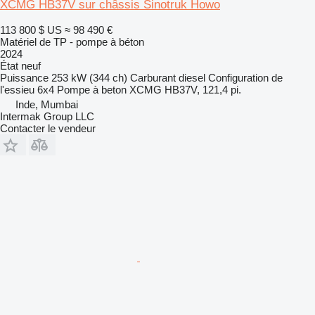
XCMG HB37V sur châssis Sinotruk Howo
113 800 $ US
≈ 98 490 €
Matériel de TP - pompe à béton
2024
État
neuf
Puissance
253 kW (344 ch)
Carburant
diesel
Configuration de
l'essieu
6x4
Pompe à beton
XCMG HB37V, 121,4 pi.
Inde, Mumbai
Intermak Group LLC
Contacter le vendeur