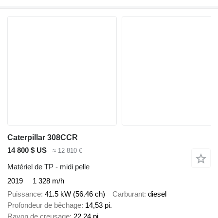
Caterpillar 308CCR
14 800 $ US
≈ 12 810 €
Matériel de TP - midi pelle
2019
1 328 m/h
Puissance
41.5 kW (56.46 ch)
Carburant
diesel
Profondeur de bêchage
14,53 pi.
Rayon de creusage
22,24 pi.