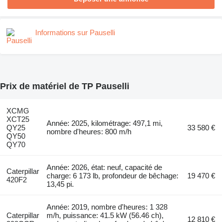
Informations sur Pauselli
Prix de matériel de TP Pauselli
XCMG
XCT25
Année: 2025, kilométrage: 497,1 mi,
QY25
33 580 €
nombre d'heures: 800 m/h
QY50
QY70
Année: 2026, état: neuf, capacité de
Caterpillar
charge: 6 173 lb, profondeur de bêchage:
19 470 €
420F2
13,45 pi.
Année: 2019, nombre d'heures: 1 328
Caterpillar
m/h, puissance: 41.5 kW (56.46 ch),
12 810 €