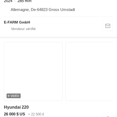
2024
285 m/h
Allemagne, De-64823 Gross Umstadt
E-FARM GmbH
VIDÉO
Hyundai 220
26 000 $ US
≈ 22 500 €