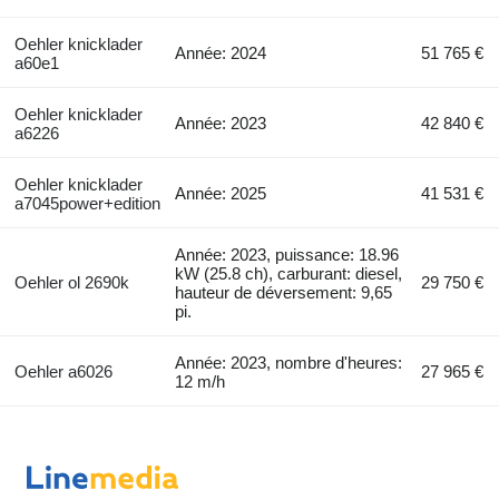
Oehler knicklader
Année: 2024
51 765 €
a60e1
Oehler knicklader
Année: 2023
42 840 €
a6226
Oehler knicklader
Année: 2025
41 531 €
a7045power+edition
Année: 2023, puissance: 18.96
kW (25.8 ch), carburant: diesel,
Oehler ol 2690k
29 750 €
hauteur de déversement: 9,65
pi.
Année: 2023, nombre d'heures:
Oehler a6026
27 965 €
12 m/h