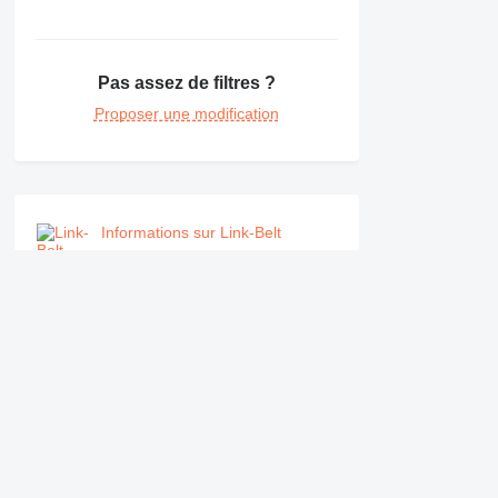
NR
PM
RM
Pas assez de filtres ?
Proposer une modification
Informations sur Link-Belt
Société
Informations
Qui sommes-nous
Conditions générales 