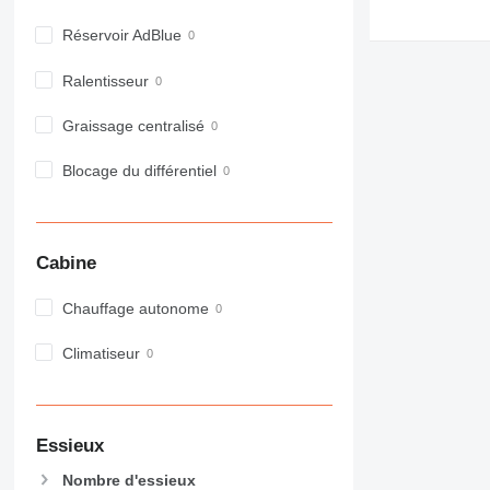
972
Réservoir AdBlue
973
980
Ralentisseur
982
988
Graissage centralisé
990
Blocage du différentiel
992
AP
C-series
CB
Cabine
CS
Chauffage autonome
D series
E-series
Climatiseur
F-series
GC
IT
M-series
Essieux
MH
Nombre d'essieux