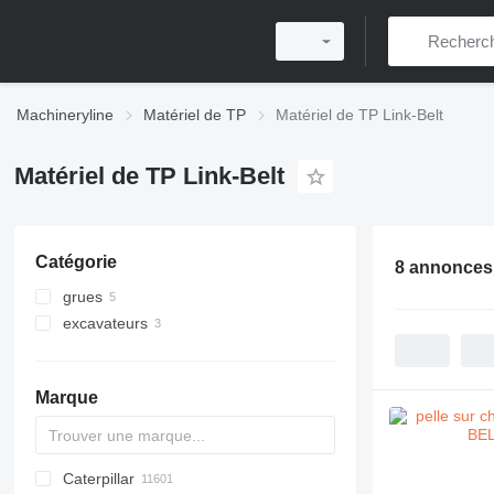
Machineryline
Matériel de TP
Matériel de TP Link-Belt
Matériel de TP Link-Belt
Catégorie
8 annonces
grues
excavateurs
grues tout-terrain
grues mobiles
pelles sur chenilles
grues sur chenilles
Marque
Caterpillar
Titan
AL
SP
AX
X-Series
AFW
HD
FlexiROC
1304
400 - series
BC
BG
BB
553
GSH
Leonardo
AHK
K-series
CK
3.5
B-series
450