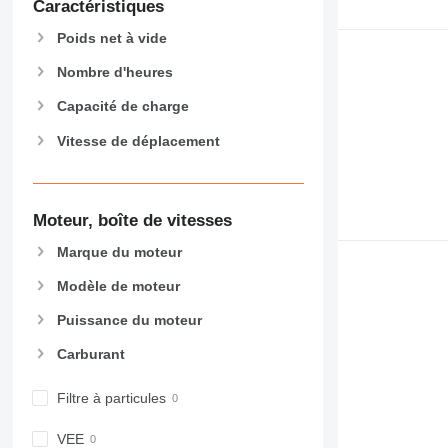
Caractéristiques
906
907
Poids net à vide
908
Nombre d'heures
910
914
Capacité de charge
918
Vitesse de déplacement
920
924
926
Moteur, boîte de vitesses
928
930
Marque du moteur
931
Modèle de moteur
938
Puissance du moteur
950
953
Carburant
955
962
Filtre à particules
963
VEE
966