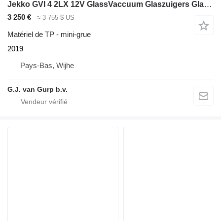
Jekko GVI 4 2LX 12V GlassVaccuum Glaszuigers Glasheffer
3 250 €
≈ 3 755 $ US
Matériel de TP - mini-grue
2019
Pays-Bas, Wijhe
G.J. van Gurp b.v.