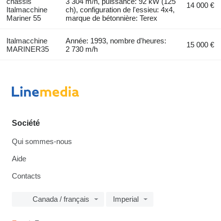
châssis
3 304 m/h, puissance: 92 kW (125
14 000 €
Italmacchine
ch), configuration de l'essieu: 4x4,
Mariner 55
marque de bétonnière: Terex
Italmacchine
Année: 1993, nombre d'heures:
15 000 €
MARINER35
2 730 m/h
Société
Qui sommes-nous
Aide
Contacts
Canada / français
Imperial