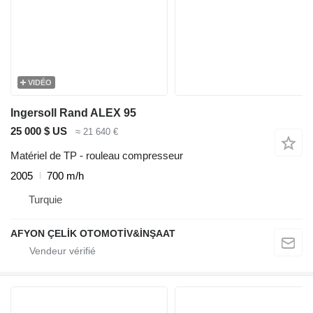
VIDÉO
Ingersoll Rand ALEX 95
25 000 $ US
≈ 21 640 €
Matériel de TP - rouleau compresseur
2005
700 m/h
Turquie
AFYON ÇELİK OTOMOTİV&İNŞAAT