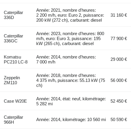
Année: 2021, nombre d'heures:
Caterpillar
2 200 m/h, euro: Euro 2, puissance:
31 160 €
336D
200 kW (272 ch), carburant: diesel
Année: 2023, nombre d'heures: 800
Caterpillar
m/h, euro: Euro 3, puissance: 195
77 900 €
336GC
kW (265 ch), carburant: diesel
Komatsu
Année: 2014, nombre d'heures:
29 000 €
PC210 LC-8
7 000 m/h
Année: 2018, nombre d'heures:
Zeppelin
4 375 m/h, puissance: 55.13 kW (75
56 000 €
ZM110
ch)
Année: 2014, état: neuf, kilométrage:
Case W20E
52 450 €
5 282 mi
Caterpillar
Année: 2014, kilométrage: 10 560 mi
50 590 €
966H