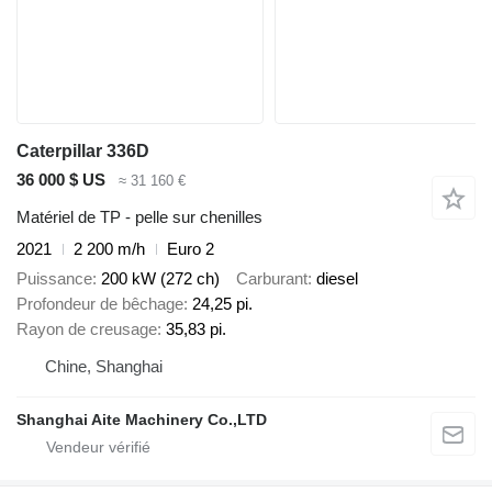
Caterpillar 336D
36 000 $ US
≈ 31 160 €
Matériel de TP - pelle sur chenilles
2021
2 200 m/h
Euro 2
Puissance
200 kW (272 ch)
Carburant
diesel
Profondeur de bêchage
24,25 pi.
Rayon de creusage
35,83 pi.
Chine, Shanghai
Shanghai Aite Machinery Co.,LTD