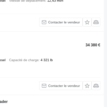
esel
Vitesse de déplacement
12,43 mi/h
Contacter le vendeur
34 380 €
esel
Capacité de charge
4 321 lb
Contacter le vendeur
ader