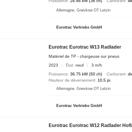
Puissance
26.46 kW (36 ch)
Carburant
di
Allemagne, Gnevkow OT Letzin
Eurotrac Vertriebs GmbH
Eurotrac Eurotrac W13 Radlader
Matériel de TP - chargeuse sur pneus
2023
État
neuf
3 m/h
Puissance
36.75 kW (50 ch)
Carburant
di
Hauteur de déversement
10,5 pi.
Allemagne, Gnevkow OT Letzin
Eurotrac Vertriebs GmbH
Eurotrac Eurotrac W12 Radlader Hofl