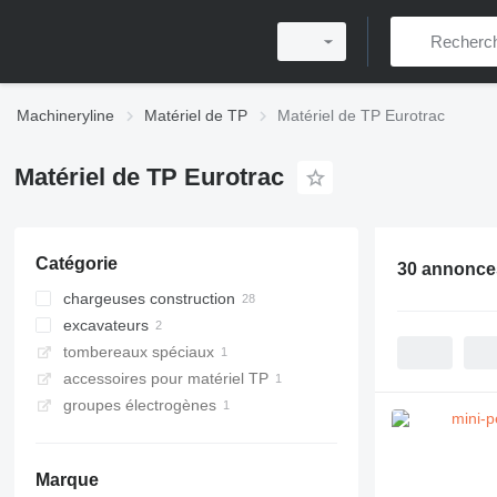
Machineryline
Matériel de TP
Matériel de TP Eurotrac
Matériel de TP Eurotrac
Catégorie
30 annonce
chargeuses construction
excavateurs
chargeuses multifonctionnelles
tombereaux spéciaux
chargeuses sur pneus
mini-pelles
accessoires pour matériel TP
chargeuses articulées
mini tombereaux
télescopiques
groupes électrogènes
Marque