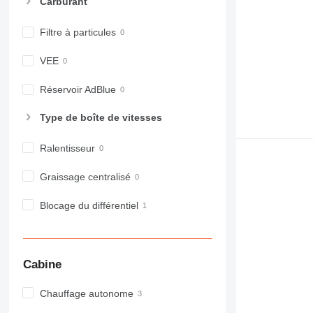
Carburant
963
966
Filtre à particules
972
VEE
973
980
Réservoir AdBlue
982
988
Type de boîte de vitesses
990
992
Ralentisseur
AP
Graissage centralisé
C-series
CB
Blocage du différentiel
CS
D series
E-series
Cabine
F-series
GC
Chauffage autonome
IT