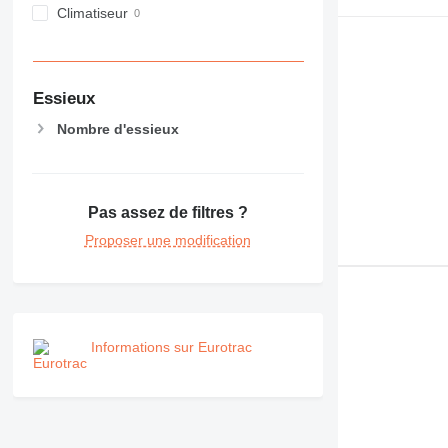
M-series
Climatiseur
MH
NR
PM
Essieux
RM
Nombre d'essieux
Pas assez de filtres ?
Proposer une modification
Informations sur Eurotrac