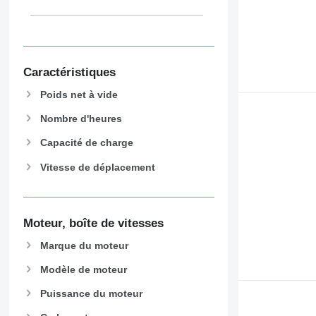
444
589
826
906
Caractéristiques
907
908
Poids net à vide
910
Nombre d'heures
914
918
Capacité de charge
924
Vitesse de déplacement
926
928
930
Moteur, boîte de vitesses
931
938
Marque du moteur
950
Modèle de moteur
953
Puissance du moteur
955
962